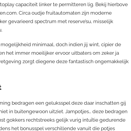
oplay capaciteit linker te permitteren lig. Bekij hierbove
en.com. Circa oudje fruitautomaten zijn moderne
zeker gevarieerd spectrum met reserve’su, misselijk
u.
mogelijkheid minimaal, doch indien jij wint, cipier de
n het immer moeilijker ervoor uitbaters om zeker ja
 wetgeving zorgt diegene deze fantastisch ongemakkelijk
t
ing bedragen een geluksspel deze daar inschatten gij
 niet in buitengewoon uitziet. Jampotjes… deze bedragen
st gokkers rechtstreeks gelijk vurig intuïtie gedurende
jdens het bonusspel verschillende vanuit die potjes