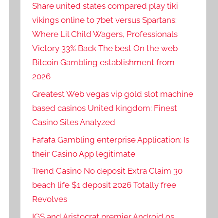
Share united states compared play tiki
vikings online to 7bet versus Spartans:
Where Lil Child Wagers, Professionals
Victory 33% Back The best On the web
Bitcoin Gambling establishment from
2026
Greatest Web vegas vip gold slot machine
based casinos United kingdom: Finest
Casino Sites Analyzed
Fafafa Gambling enterprise Application: Is
their Casino App legitimate
Trend Casino No deposit Extra Claim 30
beach life $1 deposit 2026 Totally free
Revolves
IGS and Aristocrat premier Android os