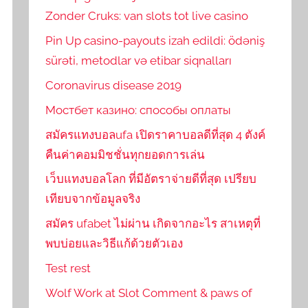
Zonder Cruks: van slots tot live casino
Pin Up casino-payouts izah edildi: ödəniş
sürəti, metodlar və etibar siqnalları
Coronavirus disease 2019
Мостбет казино: способы оплаты
สมัครแทงบอลufa เปิดราคาบอลดีที่สุด 4 ตังค์
คืนค่าคอมมิชชั่นทุกยอดการเล่น
เว็บแทงบอลโลก ที่มีอัตราจ่ายดีที่สุด เปรียบ
เทียบจากข้อมูลจริง
สมัคร ufabet ไม่ผ่าน เกิดจากอะไร สาเหตุที่
พบบ่อยและวิธีแก้ด้วยตัวเอง
Test rest
Wolf Work at Slot Comment & paws of