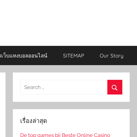
รเว็บแทงบอลออนไลน์
SITEMAP
Our Story
Search
for:
Search
เรื่องล่าสุด
De top games bij Beste Online Casino