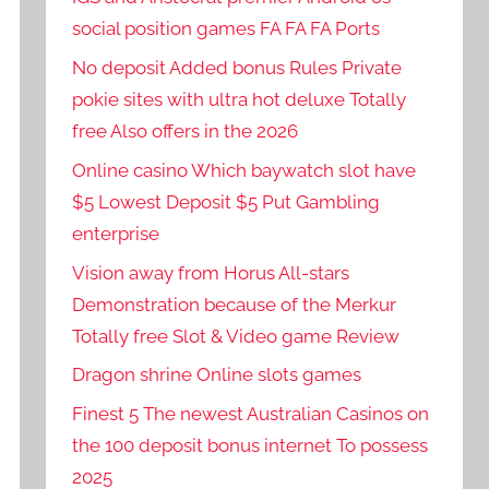
social position games FA FA FA Ports
No deposit Added bonus Rules Private
pokie sites with ultra hot deluxe Totally
free Also offers in the 2026
Online casino Which baywatch slot have
$5 Lowest Deposit $5 Put Gambling
enterprise
Vision away from Horus All-stars
Demonstration because of the Merkur
Totally free Slot & Video game Review
Dragon shrine Online slots games
Finest 5 The newest Australian Casinos on
the 100 deposit bonus internet To possess
2025