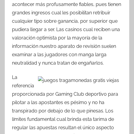
acontecer más profusamente fiables, pues tienen
grandes ingresos cual les posibilitan retribuir
cualquier tipo sobre ganancia, por superior que
pudiera llegar a ser. Las casinos cual reciben una
valoración optimista por la mayoría de la
información nuestro aparato de revisión suelen
examinar a las jugadores con manga larga
neutralidad y nunca tratan de engañarlos.
La
referencia
proporcionada por Gaming Club deportivo para
pilotar a las apostantes es pésimo y no ha
transpirado por debajo de lo que pinesas. Los
límites fundamental cual brinda esta tarima de
regular las apuestas resultan el único aspecto