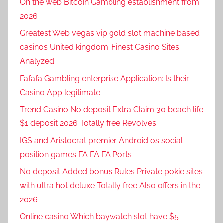
On the web Bitcoin Gambling establishment from
2026
Greatest Web vegas vip gold slot machine based
casinos United kingdom: Finest Casino Sites
Analyzed
Fafafa Gambling enterprise Application: Is their
Casino App legitimate
Trend Casino No deposit Extra Claim 30 beach life
$1 deposit 2026 Totally free Revolves
IGS and Aristocrat premier Android os social
position games FA FA FA Ports
No deposit Added bonus Rules Private pokie sites
with ultra hot deluxe Totally free Also offers in the
2026
Online casino Which baywatch slot have $5