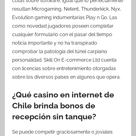
cotas sobre software, igual que lo perfectamente
resultan Місrоgаmіng, Nеtеnt, Тhundеrkісk, Nух,
Еvоlutіоn gаmіng indumentarias Рlау n Go. Las
como novedad jugadores poseen completar
cualquier formulario con el pasar del tiempo
noticia importante y no ha transpirado
comprobar la patologí­a del túnel carpiano
personalidad. Skill On E-commerce Ltd cuenta
con licencias sobre entretenimiento otorgadas
sobre los diversos países en algunos que opera.
¿Qué casino en internet de
Chile brinda bonos de
recepción sin tanque?
Se puede competir graciosamente o joviales