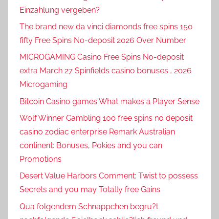
Einzahlung vergeben?
The brand new da vinci diamonds free spins 150
fifty Free Spins No-deposit 2026 Over Number
MICROGAMING Casino Free Spins No-deposit
extra March 27 Spinfields casino bonuses , 2026
Microgaming
Bitcoin Casino games What makes a Player Sense
Wolf Winner Gambling 100 free spins no deposit
casino zodiac enterprise Remark Australian
continent: Bonuses, Pokies and you can
Promotions
Desert Value Harbors Comment: Twist to possess
Secrets and you may Totally free Gains
Qua folgendem Schnappchen begru?t