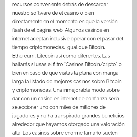
recursos conveniente detrás de descargar
nuestro software de el casino o bien
directamente en el momento en que la versión
flash de el página web. Algunos casinos en
internet aceptan inclusive operar con el pasar del
tiempo criptomonedas, igual que Bitcoin,
Ethereum, Litecoin así­ como diferentes. Las
hallarás si usas el filtro “Casinos Bitcoin/cripto” o
bien en caso de que visitas la plana con manga
larga la listado de mejores casinos sobre Bitcoin
y criptomonedas. Una inmejorable modo sobre
dar con un casino en internet de confianza serí­a
seleccionar uno con miles de millones de
jugadores y no ha transpirado grandes beneficios
alrededor que hayamos otorgado una valoración
alta. Los casinos sobre enorme tamaño suelen