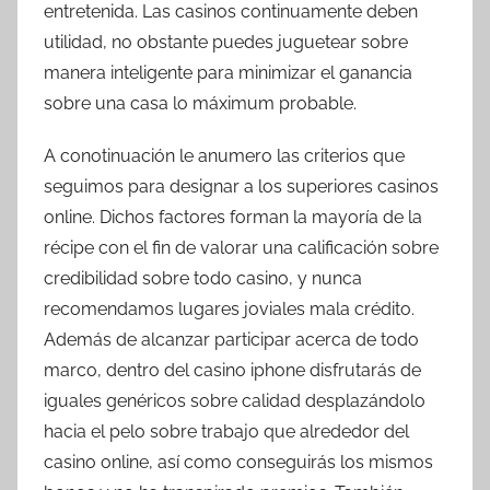
entretenida. Las casinos continuamente deben
utilidad, no obstante puedes juguetear sobre
manera inteligente para minimizar el ganancia
sobre una casa lo máximum probable.
A conotinuación le anumero las criterios que
seguimos para designar a los superiores casinos
online. Dichos factores forman la mayoría de la
récipe con el fin de valorar una calificación sobre
credibilidad sobre todo casino, y nunca
recomendamos lugares joviales mala crédito.
Además de alcanzar participar acerca de todo
marco, dentro del casino iphone disfrutarás de
iguales genéricos sobre calidad desplazándolo
hacia el pelo sobre trabajo que alrededor del
casino online, así­ como conseguirás los mismos