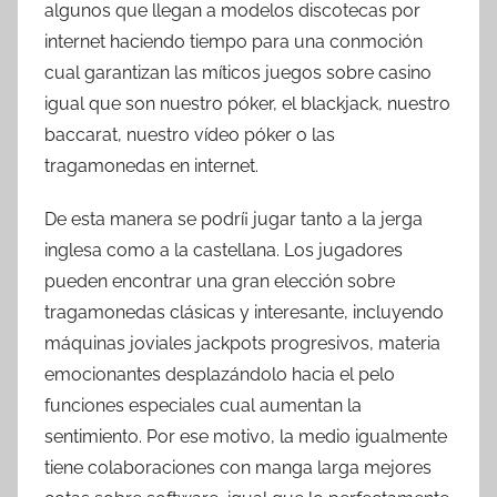
algunos que llegan a modelos discotecas por
internet haciendo tiempo para una conmoción
cual garantizan las míticos juegos sobre casino
igual que son nuestro póker, el blackjack, nuestro
baccarat, nuestro vídeo póker o las
tragamonedas en internet.
De esta manera se podrí¡ jugar tanto a la jerga
inglesa como a la castellana. Los jugadores
pueden encontrar una gran elección sobre
tragamonedas clásicas y interesante, incluyendo
máquinas joviales jackpots progresivos, materia
emocionantes desplazándolo hacia el pelo
funciones especiales cual aumentan la
sentimiento. Por ese motivo, la medio igualmente
tiene colaboraciones con manga larga mejores