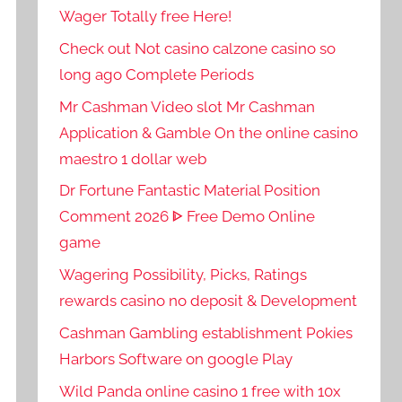
Wager Totally free Here!
Check out Not casino calzone casino so
long ago Complete Periods
Mr Cashman Video slot Mr Cashman
Application & Gamble On the online casino
maestro 1 dollar web
Dr Fortune Fantastic Material Position
Comment 2026 ᐈ Free Demo Online
game
Wagering Possibility, Picks, Ratings
rewards casino no deposit & Development
Cashman Gambling establishment Pokies
Harbors Software on google Play
Wild Panda online casino 1 free with 10x