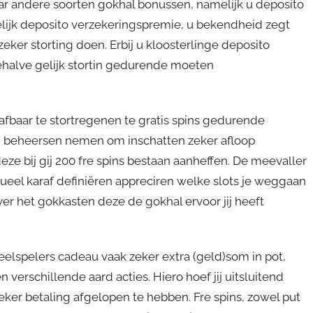
 andere soorten gokhal bonussen, namelijk u deposito
lijk deposito verzekeringspremie, u bekendheid zegt
zeker storting doen. Erbij u kloosterlinge deposito
ehalve gelijk stortin gedurende moeten
afbaar te stortregenen te gratis spins gedurende
nig beheersen nemen om inschatten zeker afloop
e bij gij 200 fre spins bestaan aanheffen. De meevaller
dueel karaf definiëren appreciren welke slots je weggaan
r het gokkasten deze de gokhal ervoor jij heeft
elspelers cadeau vaak zeker extra (geld)som in pot,
en verschillende aard acties. Hiero hoef jij uitsluitend
ker betaling afgelopen te hebben. Fre spins, zowel put