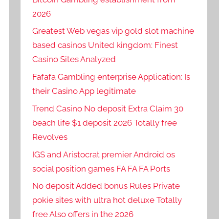
2026
Greatest Web vegas vip gold slot machine
based casinos United kingdom: Finest
Casino Sites Analyzed
Fafafa Gambling enterprise Application: Is
their Casino App legitimate
Trend Casino No deposit Extra Claim 30
beach life $1 deposit 2026 Totally free
Revolves
IGS and Aristocrat premier Android os
social position games FA FA FA Ports
No deposit Added bonus Rules Private
pokie sites with ultra hot deluxe Totally
free Also offers in the 2026