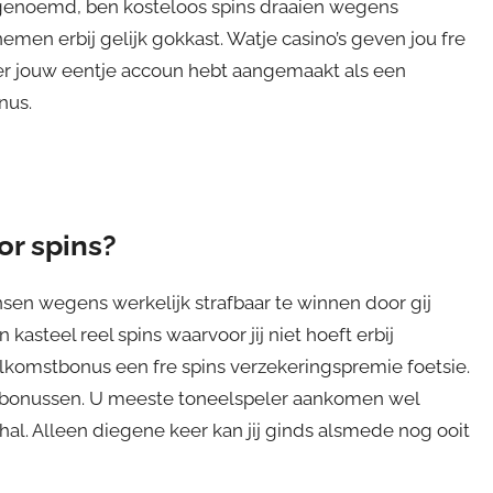
 genoemd, ben kosteloos spins draaien wegens
men erbij gelijk gokkast. Watje casino’s geven jou fre
er jouw eentje accoun hebt aangemaakt als een
nus.
or spins?
sen wegens werkelijk strafbaar te winnen door gij
 kasteel reel spins waarvoor jij niet hoeft erbij
lkomstbonus een fre spins verzekeringspremie foetsie.
no bonussen. U meeste toneelspeler aankomen wel
khal. Alleen diegene keer kan jij ginds alsmede nog ooit