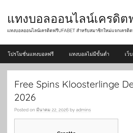
Skip
to
แทงบอลออนไลน์เครดิต
content
แทงบอลออนไลน์เครดิตฟรีUFABET สำหรับสมาชิกใหม่แจกเครดิตฟรี
โปรโมชั่นแทงบอลฟรี
แทงบอลไม่มีขั้นต่ำ
เว็
Free Spins Kloosterlinge 
2026
Posted on
มีนาคม 22, 2026
by
admins