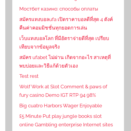
Мостбет казино: способы оплаты
สมัครแทงบอลufa เปิดราคาบอลดีที่สุด 4 ตังค์
คืนค่าคอมมิชชั่นทุกยอดการเล่น
เว็บแทงบอลโลก ที่มีอัตราจ่ายดีที่สุด เปรียบ
เทียบจากข้อมูลจริง
สมัคร ufabet ไม่ผ่าน เกิดจากอะไร สาเหตุที่
พบบ่อยและวิธีแก้ด้วยตัวเอง
Test rest
Wolf Work at Slot Comment & paws of
fury casino Demo IGT RTP 94 98%
Big cuatro Harbors Wager Enjoyable
£5 Minute Put play jungle books slot
online Gambling enterprise Internet sites