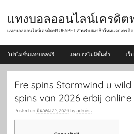
Skip
to
แทงบอลออนไลน์เครดิต
content
แทงบอลออนไลน์เครดิตฟรีUFABET สำหรับสมาชิกใหม่แจกเครดิตฟรี
โปรโมชั่นแทงบอลฟรี
แทงบอลไม่มีขั้นต่ำ
เว็
Fre spins Stormwind u wild
spins van 2026 erbij online
Posted on
มีนาคม 22, 2026
by
admins