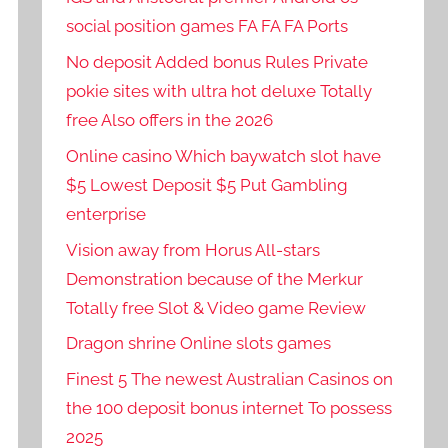
social position games FA FA FA Ports
No deposit Added bonus Rules Private
pokie sites with ultra hot deluxe Totally
free Also offers in the 2026
Online casino Which baywatch slot have
$5 Lowest Deposit $5 Put Gambling
enterprise
Vision away from Horus All-stars
Demonstration because of the Merkur
Totally free Slot & Video game Review
Dragon shrine Online slots games
Finest 5 The newest Australian Casinos on
the 100 deposit bonus internet To possess
2025