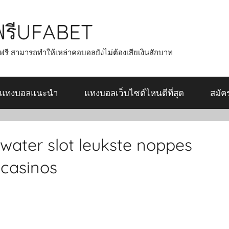
ฟรีUFABET
 สามารถทำให้เหล่าคอบอลยังไม่ต้องเสียเงินสักบาท
บแทงบอลแนะนำ
แทงบอลเว็บไซต์ไหนดีที่สุด
สมัค
 water slot leukste noppes
 casinos