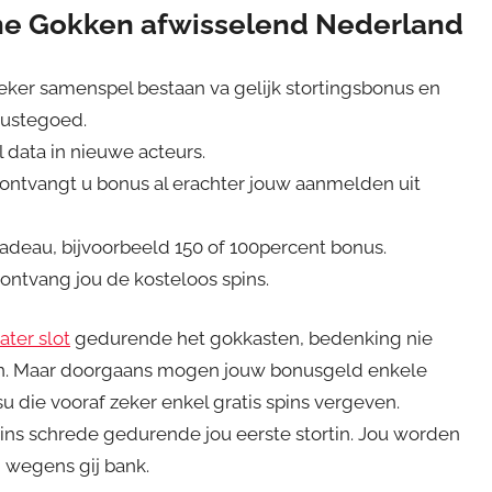
line Gokken afwisselend Nederland
er samenspel bestaan va gelijk stortingsbonus en
onustegoed.
 data in nieuwe acteurs.
je ontvangt u bonus al erachter jouw aanmelden uit
adeau, bijvoorbeeld 150 of 100percent bonus.
 ontvang jou de kosteloos spins.
ater slot
gedurende het gokkasten, bedenking nie
len. Maar doorgaans mogen jouw bonusgeld enkele
su die vooraf zeker enkel gratis spins vergeven.
ins schrede gedurende jou eerste stortin. Jou worden
 wegens gij bank.