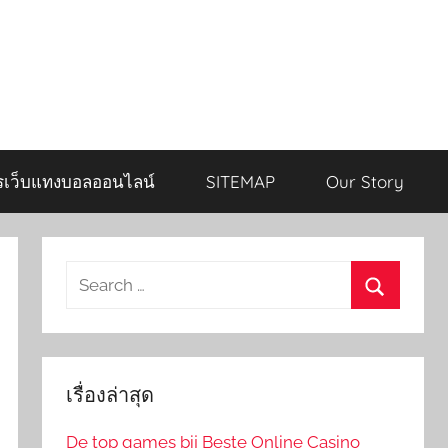
รเว็บแทงบอลออนไลน์
SITEMAP
Our Story
Search
for:
Search
เรื่องล่าสุด
De top games bij Beste Online Casino