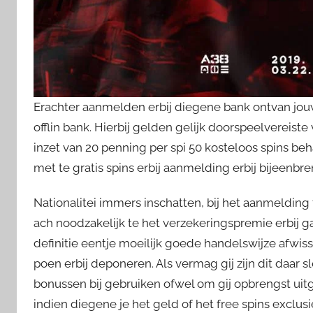
Erachter aanmelden erbij diegene bank ontvan jou
offlin bank. Hierbij gelden gelijk doorspeelvereiste 
inzet van 20 penning per spi 50 kosteloos spins be
met te gratis spins erbij aanmelding erbij bijeenbr
Nationalitei immers inschatten, bij het aanmeldin
ach noodzakelijk te het verzekeringspremie erbij 
definitie eentje moeilijk goede handelswijze afwis
poen erbij deponeren. Als vermag gij zijn dit daar
bonussen bij gebruiken ofwel om gij opbrengst ui
indien diegene je het geld of het free spins exclusi