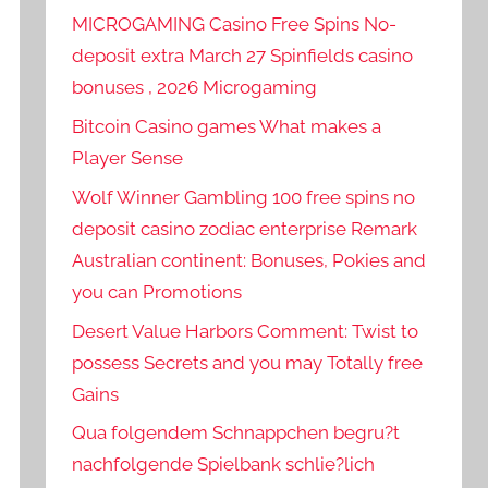
MICROGAMING Casino Free Spins No-
deposit extra March 27 Spinfields casino
bonuses , 2026 Microgaming
Bitcoin Casino games What makes a
Player Sense
Wolf Winner Gambling 100 free spins no
deposit casino zodiac enterprise Remark
Australian continent: Bonuses, Pokies and
you can Promotions
Desert Value Harbors Comment: Twist to
possess Secrets and you may Totally free
Gains
Qua folgendem Schnappchen begru?t
nachfolgende Spielbank schlie?lich