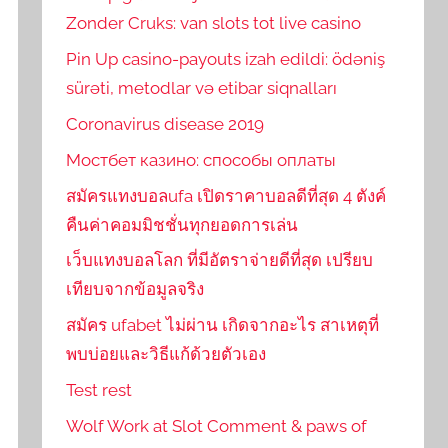
Zonder Cruks: van slots tot live casino
Pin Up casino-payouts izah edildi: ödəniş
sürəti, metodlar və etibar siqnalları
Coronavirus disease 2019
Мостбет казино: способы оплаты
สมัครแทงบอลufa เปิดราคาบอลดีที่สุด 4 ตังค์
คืนค่าคอมมิชชั่นทุกยอดการเล่น
เว็บแทงบอลโลก ที่มีอัตราจ่ายดีที่สุด เปรียบ
เทียบจากข้อมูลจริง
สมัคร ufabet ไม่ผ่าน เกิดจากอะไร สาเหตุที่
พบบ่อยและวิธีแก้ด้วยตัวเอง
Test rest
Wolf Work at Slot Comment & paws of