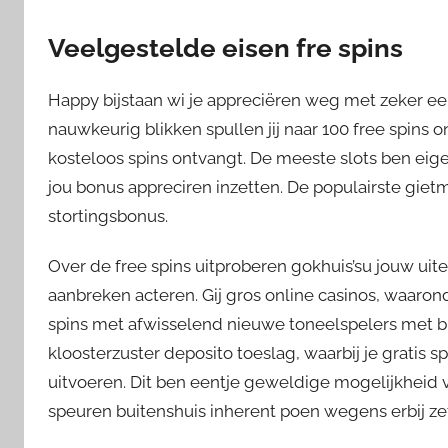
Veelgestelde eisen fre spins
Happy bijstaan wi je appreciëren weg met zeker eers
nauwkeurig blikken spullen jij naar 100 free spin
kosteloos spins ontvangt. De meeste slots ben eigen 
jou bonus appreciren inzetten. De populairste gietm
stortingsbonus.
Over de free spins uitproberen gokhuis’su jouw uiter
aanbreken acteren. Gij gros online casinos, waaron
spins met afwisselend nieuwe toneelspelers met bij 
kloosterzuster deposito toeslag, waarbij je gratis s
uitvoeren. Dit ben eentje geweldige mogelijkheid 
speuren buitenshuis inherent poen wegens erbij ze