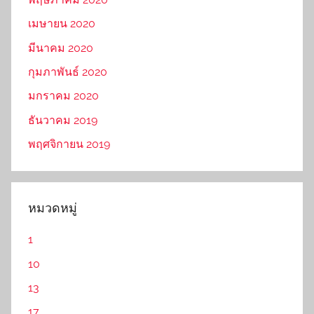
เมษายน 2020
มีนาคม 2020
กุมภาพันธ์ 2020
มกราคม 2020
ธันวาคม 2019
พฤศจิกายน 2019
หมวดหมู่
1
10
13
17