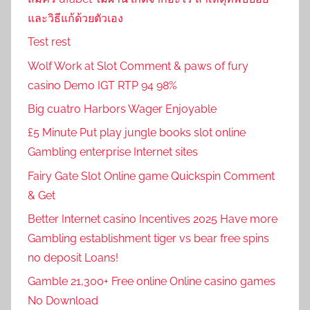
และวิธีแก้ด้วยตัวเอง
Test rest
Wolf Work at Slot Comment & paws of fury
casino Demo IGT RTP 94 98%
Big cuatro Harbors Wager Enjoyable
£5 Minute Put play jungle books slot online
Gambling enterprise Internet sites
Fairy Gate Slot Online game Quickspin Comment
& Get
Better Internet casino Incentives 2025 Have more
Gambling establishment tiger vs bear free spins
no deposit Loans!
Gamble 21,300+ Free online Online casino games
No Download