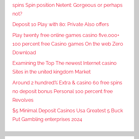
spins Spin position Netent: Gorgeous or perhaps
not?
Deposit 10 Play with 80: Private Also offers
Play twenty free online games casino five,000+
100 percent free Casino games On the web Zero
Download
Examining the Top The newest Internet casino
Sites in the united kingdom Market
Around 2 hundred% Extra & casino 60 free spins
no deposit bonus Personal 100 percent free
Revolves
$5 Minimal Deposit Casinos Usa Greatest 5 Buck
Put Gambling enterprises 2024