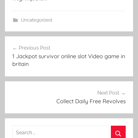
Uncategorized
เมนู
Previous Post
นำทาง
1 Jackpot survivor online slot Video game in
เรื่อง
britain
Next Post
Collect Daily Free Revolves
Search