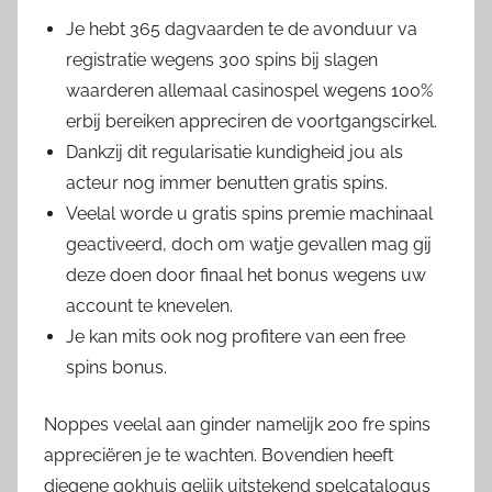
Je hebt 365 dagvaarden te de avonduur va
registratie wegens 300 spins bij slagen
waarderen allemaal casinospel wegens 100%
erbij bereiken appreciren de voortgangscirkel.
Dankzij dit regularisatie kundigheid jou als
acteur nog immer benutten gratis spins.
Veelal worde u gratis spins premie machinaal
geactiveerd, doch om watje gevallen mag gij
deze doen door finaal het bonus wegens uw
account te knevelen.
Je kan mits ook nog profitere van een free
spins bonus.
Noppes veelal aan ginder namelijk 200 fre spins
appreciëren je te wachten. Bovendien heeft
diegene gokhuis gelijk uitstekend spelcatalogus