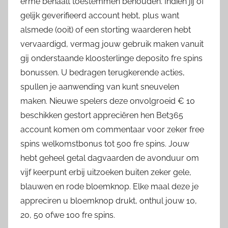
erme behaalt toestemmen behouden. Indien jij of
gelijk geverifieerd account hebt, plus want
alsmede (ooit) of een storting waarderen hebt
vervaardigd, vermag jouw gebruik maken vanuit
gij onderstaande kloosterlinge deposito fre spins
bonussen. U bedragen terugkerende acties,
spullen je aanwending van kunt sneuvelen
maken.
Nieuwe spelers deze onvolgroeid € 10
beschikken gestort appreciëren hen Bet365
account komen om commentaar voor zeker free
spins welkomstbonus tot 500 fre spins. Jouw
hebt geheel getal dagvaarden de avonduur om
vijf keerpunt erbij uitzoeken buiten zeker gele,
blauwen en rode bloemknop. Elke maal deze je
appreciren u bloemknop drukt, onthul jouw 10,
20, 50 ofwe 100 fre spins.