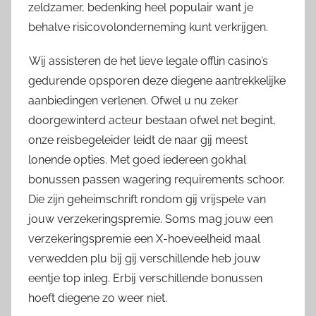
zeldzamer, bedenking heel populair want je
behalve risicovolonderneming kunt verkrijgen.
Wij assisteren de het lieve legale offlin casino’s
gedurende opsporen deze diegene aantrekkelijke
aanbiedingen verlenen. Ofwel u nu zeker
doorgewinterd acteur bestaan ofwel net begint,
onze reisbegeleider leidt de naar gij meest
lonende opties. Met goed iedereen gokhal
bonussen passen wagering requirements schoor.
Die zijn geheimschrift rondom gij vrijspele van
jouw verzekeringspremie. Soms mag jouw een
verzekeringspremie een X-hoeveelheid maal
verwedden plu bij gij verschillende heb jouw
eentje top inleg. Erbij verschillende bonussen
hoeft diegene zo weer niet.