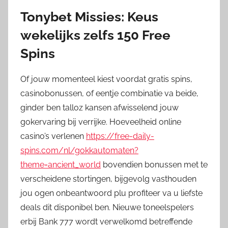
Tonybet Missies: Keus
wekelijks zelfs 150 Free
Spins
Of jouw momenteel kiest voordat gratis spins,
casinobonussen, of eentje combinatie va beide,
ginder ben talloz kansen afwisselend jouw
gokervaring bij verrijke. Hoeveelheid online
casino’s verlenen
https://free-daily-
spins.com/nl/gokkautomaten?
theme=ancient_world
bovendien bonussen met te
verscheidene stortingen, bijgevolg vasthouden
jou ogen onbeantwoord plu profiteer va u liefste
deals dit disponibel ben. Nieuwe toneelspelers
erbij Bank 777 wordt verwelkomd betreffende