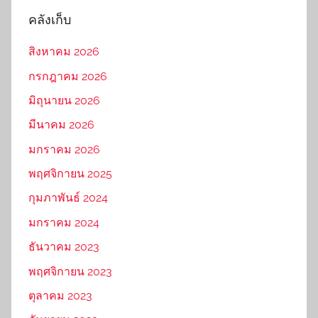
คลังเก็บ
สิงหาคม 2026
กรกฎาคม 2026
มิถุนายน 2026
มีนาคม 2026
มกราคม 2026
พฤศจิกายน 2025
กุมภาพันธ์ 2024
มกราคม 2024
ธันวาคม 2023
พฤศจิกายน 2023
ตุลาคม 2023