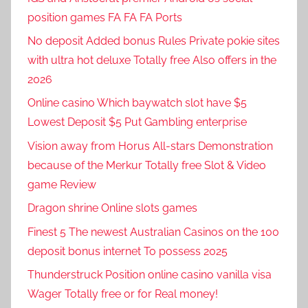
position games FA FA FA Ports
No deposit Added bonus Rules Private pokie sites
with ultra hot deluxe Totally free Also offers in the
2026
Online casino Which baywatch slot have $5
Lowest Deposit $5 Put Gambling enterprise
Vision away from Horus All-stars Demonstration
because of the Merkur Totally free Slot & Video
game Review
Dragon shrine Online slots games
Finest 5 The newest Australian Casinos on the 100
deposit bonus internet To possess 2025
Thunderstruck Position online casino vanilla visa
Wager Totally free or for Real money!