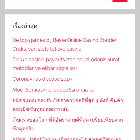
for:
Search
เรื่องล่าสุด
De top games bij Beste Online Casino Zonder
Cruks: van slots tot live casino
Pin Up casino-payouts izah edildi: ödəniş sürəti,
metodlar və etibar siqnalları
Coronavirus disease 2019
Мостбет казино: способы оплаты
สมัครแทงบอลufa เปิดราคาบอลดีที่สุด 4 ตังค์ คืนค่า
คอมมิชชั่นทุกยอดการเล่น
เว็บแทงบอลโลก ที่มีอัตราจ่ายดีที่สุด เปรียบเทียบจาก
ข้อมูลจริง
สมัคร ufabet ไม่ผ่าน เกิดจากอะไร สาเหตุที่พบบ่อย