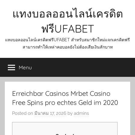
Skip
แทงบอลออนไลน์เครดิต
to
content
ฟรีUFABET
แทงบอลออนไลน์เครดิตฟรีUFABET สำหรับสมาชิกใหม่แจกเครดิตฟรี
สามารถทำให้เหล่าคอบอลยังไม่ต้องเสียเงินสักบาท
Menu
Erreichbar Casinos Mrbet Casino
Free Spins pro echtes Geld im 2020
Posted on
มีนาคม 17, 2026
by
admins