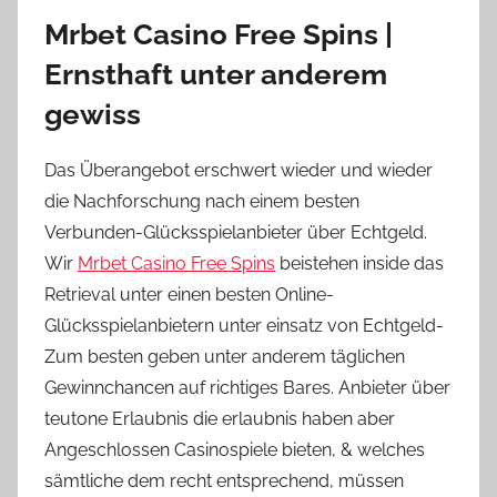
Mrbet Casino Free Spins |
Ernsthaft unter anderem
gewiss
Das Überangebot erschwert wieder und wieder
die Nachforschung nach einem besten
Verbunden-Glücksspielanbieter über Echtgeld.
Wir
Mrbet Casino Free Spins
beistehen inside das
Retrieval unter einen besten Online-
Glücksspielanbietern unter einsatz von Echtgeld-
Zum besten geben unter anderem täglichen
Gewinnchancen auf richtiges Bares. Anbieter über
teutone Erlaubnis die erlaubnis haben aber
Angeschlossen Casinospiele bieten, & welches
sämtliche dem recht entsprechend, müssen