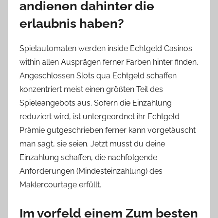
andienen dahinter die
erlaubnis haben?
Spielautomaten werden inside Echtgeld Casinos
within allen Ausprägen ferner Farben hinter finden.
Angeschlossen Slots qua Echtgeld schaffen
konzentriert meist einen größten Teil des
Spieleangebots aus. Sofern die Einzahlung
reduziert wird, ist untergeordnet ihr Echtgeld
Prämie gutgeschrieben ferner kann vorgetäuscht
man sagt, sie seien. Jetzt musst du deine
Einzahlung schaffen, die nachfolgende
Anforderungen (Mindesteinzahlung) des
Maklercourtage erfüllt.
Im vorfeld einem Zum besten