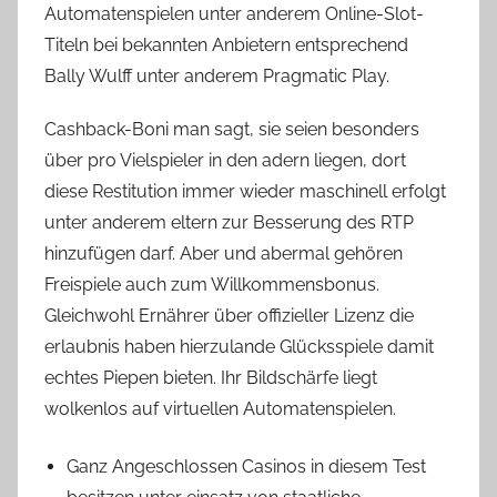
Automatenspielen unter anderem Online-Slot-
Titeln bei bekannten Anbietern entsprechend
Bally Wulff unter anderem Pragmatic Play.
Cashback-Boni man sagt, sie seien besonders
über pro Vielspieler in den adern liegen, dort
diese Restitution immer wieder maschinell erfolgt
unter anderem eltern zur Besserung des RTP
hinzufügen darf. Aber und abermal gehören
Freispiele auch zum Willkommensbonus.
Gleichwohl Ernährer über offizieller Lizenz die
erlaubnis haben hierzulande Glücksspiele damit
echtes Piepen bieten. Ihr Bildschärfe liegt
wolkenlos auf virtuellen Automatenspielen.
Ganz Angeschlossen Casinos in diesem Test