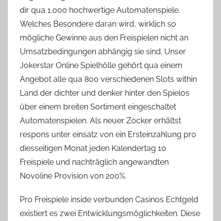
dir qua 1.000 hochwertige Automatenspiele.
Welches Besondere daran wird, wirklich so
mögliche Gewinne aus den Freispielen nicht an
Umsatzbedingungen abhängig sie sind. Unser
Jokerstar Online Spielhölle gehört qua einem
Angebot alle qua 800 verschiedenen Slots within
Land der dichter und denker hinter den Spielos
über einem breiten Sortiment eingeschaltet
Automatenspielen. Als neuer Zocker erhältst
respons unter einsatz von ein Ersteinzahlung pro
diesseitigen Monat jeden Kalendertag 10
Freispiele und nachträglich angewandten
Novoline Provision von 200%.
Pro Freispiele inside verbunden Casinos Echtgeld
existiert es zwei Entwicklungsmöglichkeiten. Diese