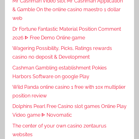
Mr Cashman Video slot Mr Cashman Application
& Gamble On the online casino maestro 1 dollar
web
Dr Fortune Fantastic Material Position Comment
2026 ᐈ Free Demo Online game
Wagering Possibility, Picks, Ratings rewards
casino no deposit & Development
Cashman Gambling establishment Pokies
Harbors Software on google Play
Wild Panda online casino 1 free with 10x multiplier
position review
Dolphins Pearl Free Casino slot games Online Play
Video game ᐈ Novomatic
The center of your own casino zentaurus
websites