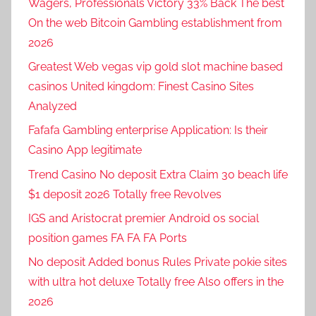
Wagers, Professionals Victory 33% Back The best
On the web Bitcoin Gambling establishment from
2026
Greatest Web vegas vip gold slot machine based
casinos United kingdom: Finest Casino Sites
Analyzed
Fafafa Gambling enterprise Application: Is their
Casino App legitimate
Trend Casino No deposit Extra Claim 30 beach life
$1 deposit 2026 Totally free Revolves
IGS and Aristocrat premier Android os social
position games FA FA FA Ports
No deposit Added bonus Rules Private pokie sites
with ultra hot deluxe Totally free Also offers in the
2026