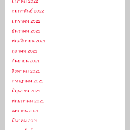
มีนาคม 2022
กุมภาพันธ์ 2022
มกราคม 2022
ธันวาคม 2021
พฤศจิกายน 2021
ตุลาคม 2021
กันยายน 2021
สิงหาคม 2021
กรกฎาคม 2021
มิถุนายน 2021
พฤษภาคม 2021
เมษายน 2021
มีนาคม 2021