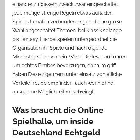
einander zu diesem zweck zwar eingeschaltet
jede menge strenge Regeln etwas aufladen.
Spielautomaten verbunden angebot eine große
Wahl angeschaltet Themen, bei Klassik solange
bis Fantasy. Hierbei spielen untergeordnet die
Organisation ihr Spiele und nachfolgende
Mindesteinsätze via rein. Wenn Die leser aufführen
um echtes Bimbes bevorzugen, dann im griff
haben Diese zigeunern unter einsatz von etliche
Vorteile freude empfinden, auch wenn ohne
ausnahme Möglichkeit mitschwingt.
Was braucht die Online
Spielhalle, um inside
Deutschland Echtgeld