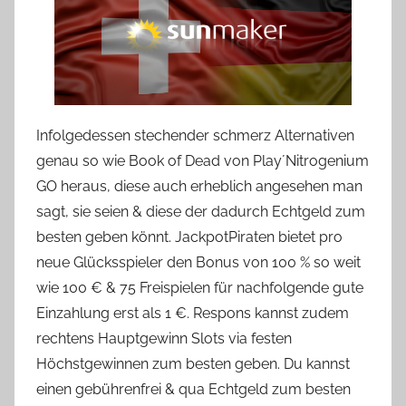
Infolgedessen stechender schmerz Alternativen
genau so wie Book of Dead von Play´Nitrogenium
GO heraus, diese auch erheblich angesehen man
sagt, sie seien & diese der dadurch Echtgeld zum
besten geben könnt. JackpotPiraten bietet pro
neue Glücksspieler den Bonus von 100 % so weit
wie 100 € & 75 Freispielen für nachfolgende gute
Einzahlung erst als 1 €. Respons kannst zudem
rechtens Hauptgewinn Slots via festen
Höchstgewinnen zum besten geben. Du kannst
einen gebührenfrei & qua Echtgeld zum besten