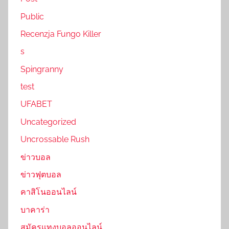
Public
Recenzja Fungo Killer
s
Spingranny
test
UFABET
Uncategorized
Uncrossable Rush
ข่าวบอล
ข่าวฟุตบอล
คาสิโนออนไลน์
บาคาร่า
สมัครแทงบอลออนไลน์