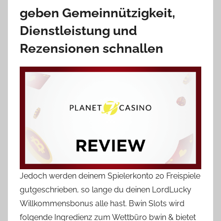
geben Gemeinnützigkeit,
Dienstleistung und
Rezensionen schnallen
Jedoch werden deinem Spielerkonto 20 Freispiele
gutgeschrieben, so lange du deinen LordLucky
Willkommensbonus alle hast. Bwin Slots wird
folgende Ingredienz zum Wettbüro bwin & bietet