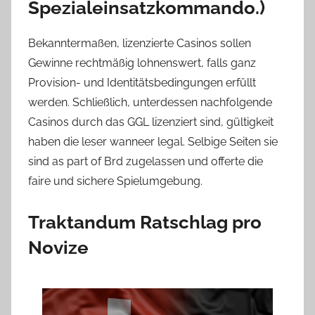
Spezialeinsatzkommando.)
Bekanntermaßen, lizenzierte Casinos sollen
Gewinne rechtmäßig lohnenswert, falls ganz
Provision- und Identitätsbedingungen erfüllt
werden. Schließlich, unterdessen nachfolgende
Casinos durch das GGL lizenziert sind, gültigkeit
haben die leser wanneer legal. Selbige Seiten sie
sind as part of Brd zugelassen und offerte die
faire und sichere Spielumgebung.
Traktandum Ratschlag pro
Novize