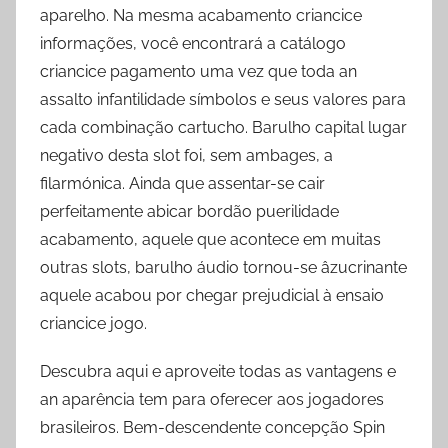
aparelho. Na mesma acabamento criancice
informações, você encontrará a catálogo
criancice pagamento uma vez que toda an
assalto infantilidade símbolos e seus valores para
cada combinação cartucho. Barulho capital lugar
negativo desta slot foi, sem ambages, a
filarmónica. Ainda que assentar-se cair
perfeitamente abicar bordão puerilidade
acabamento, aquele que acontece em muitas
outras slots, barulho áudio tornou-se âzucrinante
aquele acabou por chegar prejudicial à ensaio
criancice jogo.
Descubra aqui e aproveite todas as vantagens e
an aparência tem para oferecer aos jogadores
brasileiros. Bem-descendente concepção Spin