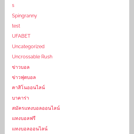
s
Spingranny
test
UFABET
Uncategorized
Uncrossable Rush
ข่าวบอล
ข่าวฟุตบอล
คาสิโนออนไลน์
บาคาร่า
สมัครแทงบอลออนไลน์
แทงบอลฟรี
แทงบอลออนไลน์