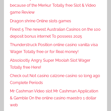
because of the Merkur Totally free Slot & Video
game Review
Dragon shrine Online slots games
Finest 5 The newest Australian Casinos on the 100
deposit bonus internet To possess 2025
Thunderstruck Position online casino vanilla visa
Wager Totally free or for Real money!
Absolootly Angry Super Moolah Slot Wager
Totally free Here!
Check out Not casino calzone casino so long ago
Complete Periods
Mr Cashman Video slot Mr Cashman Application
& Gamble On the online casino maestro 1 dollar
web