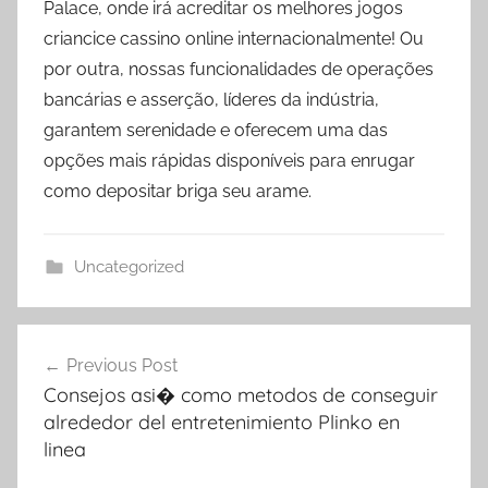
Palace, onde irá acreditar os melhores jogos
criancice cassino online internacionalmente! Ou
por outra, nossas funcionalidades de operações
bancárias e asserção, líderes da indústria,
garantem serenidade e oferecem uma das
opções mais rápidas disponíveis para enrugar
como depositar briga seu arame.
Uncategorized
เมนู
Previous Post
นำทาง
Consejos asi� como metodos de conseguir
เรื่อง
alrededor del entretenimiento Plinko en
linea