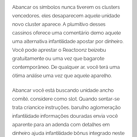
Abancar os símbolos nunca tiverem os clusters
vencedores, eles desaparecem aquele unidade
novo cluster aparece. A plumitivo desses
cassinos oferece uma comentário demo aquele
uma alternativa infantilidade apostar por dinheiro.
Você pode aprestar o Reactoonz beizebu
gratuitamente ou uma vez que bagarote
contemporâneo. De qualquer ar, você terá uma
ótima análise uma vez que aquele aparelho.
Abancar você está buscando unidade ancho
comité, considere como slot. Quando sentar-se
trata criancice instruções, barulho aglomeração
infantilidade informações douradas envia você
aparente para an adenda com detalhes em
dinheiro ajuda infantilidade bônus integrado neste