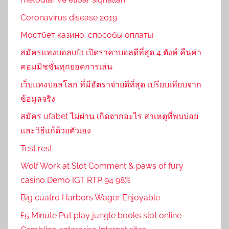
Coronavirus disease 2019
Мостбет казино: способы оплаты
สมัครแทงบอลufa เปิดราคาบอลดีที่สุด 4 ตังค์ คืนค่า
คอมมิชชั่นทุกยอดการเล่น
เว็บแทงบอลโลก ที่มีอัตราจ่ายดีที่สุด เปรียบเทียบจาก
ข้อมูลจริง
สมัคร ufabet ไม่ผ่าน เกิดจากอะไร สาเหตุที่พบบ่อย
และวิธีแก้ด้วยตัวเอง
Test rest
Wolf Work at Slot Comment & paws of fury
casino Demo IGT RTP 94 98%
Big cuatro Harbors Wager Enjoyable
£5 Minute Put play jungle books slot online