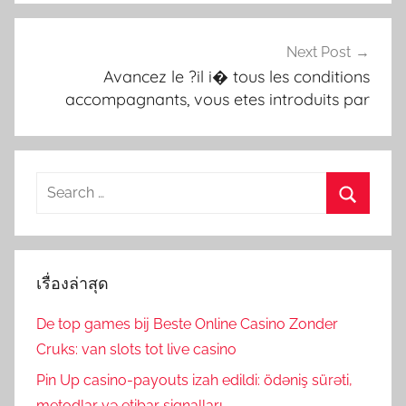
Next Post
Avancez le ?il i� tous les conditions
accompagnants, vous etes introduits par
Search
for:
Search
เรื่องล่าสุด
De top games bij Beste Online Casino Zonder
Cruks: van slots tot live casino
Pin Up casino-payouts izah edildi: ödəniş sürəti,
metodlar və etibar siqnalları