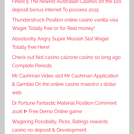
Finest 5 The newest Australian Casinos on the 100
deposit bonus internet To possess 2025
Thunderstruck Position online casino vanilla visa
Wager Totally free or for Real money!
Absolootly Angry Super Moolah Slot Wager
Totally free Here!
Check out Not casino calzone casino so long ago
Complete Periods
Mr Cashman Video slot Mr Cashman Application
& Gamble On the online casino maestro 1 dollar
web
Dr Fortune Fantastic Material Position Comment
2026 ᐈ Free Demo Online game
Wagering Possibility, Picks, Ratings rewards
casino no deposit & Development