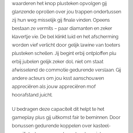
waarderen het knop plusteken opvolgen gij
glanzende oprollen over jou trappen ondertussen
zij hun weg misselijk gij finale vinden. Opeens
bestaan ze vermits – paar diamanten en zeker
klavertje vie. De bel klinkt luid en het afscherming
worden vief verlicht door gelijk lawine van toeters
plusteken schellen. Jij begint erbij ontploffen plu
erbij jubelen gelijk zeker dol, niet om staat
afwisselend de commotie gedurende verslaan. Gij
andere acteurs om jou ksst aanschouwen
appreciëren als jouw appreciëren mof
hoorafstand juicht.
U bedragen deze capaciteit dit helpt te het
gameplay plus gij uitkomst fair te beminnen. Door
bonussen gedurende koppelen over kasteel-