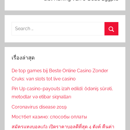
Search
for:
Search
เรื่องล่าสุด
De top games bij Beste Online Casino Zonder
Cruks: van slots tot live casino
Pin Up casino-payouts izah edildi: ödəniş sürəti,
metodlar və etibar siqnalları
Coronavirus disease 2019
Мостбет казино: способы оплаты
สมัครแทงบอลufa เปิดราคาบอลดีที่สุด 4 ตังค์ คืนค่า