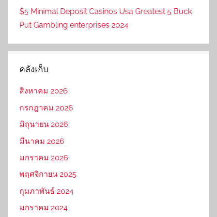
$5 Minimal Deposit Casinos Usa Greatest 5 Buck
Put Gambling enterprises 2024
คลังเก็บ
สิงหาคม 2026
กรกฎาคม 2026
มิถุนายน 2026
มีนาคม 2026
มกราคม 2026
พฤศจิกายน 2025
กุมภาพันธ์ 2024
มกราคม 2024