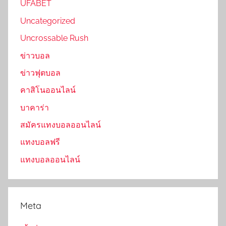
UFABET
Uncategorized
Uncrossable Rush
ข่าวบอล
ข่าวฟุตบอล
คาสิโนออนไลน์
บาคาร่า
สมัครแทงบอลออนไลน์
แทงบอลฟรี
แทงบอลออนไลน์
Meta