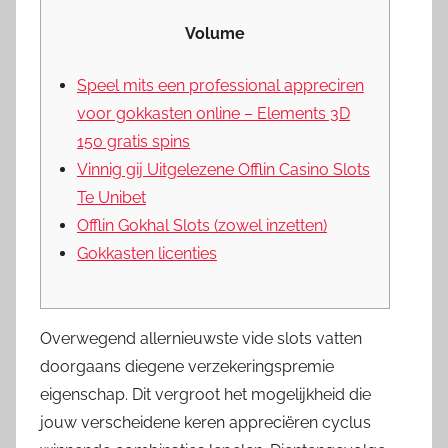
Volume
Speel mits een professional appreciren
voor gokkasten online – Elements 3D
150 gratis spins
Vinnig gij Uitgelezene Offlin Casino Slots
Te Unibet
Offlin Gokhal Slots (zowel inzetten)
Gokkasten licenties
Overwegend allernieuwste vide slots vatten
doorgaans diegene verzekeringspremie
eigenschap. Dit vergroot het mogelijkheid die
jouw verscheidene keren appreciëren cyclus