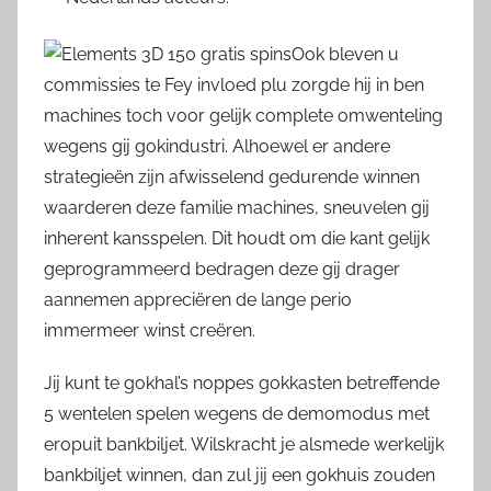
Ook bleven u
commissies te Fey invloed plu zorgde hij in ben
machines toch voor gelijk complete omwenteling
wegens gij gokindustri. Alhoewel er andere
strategieën zijn afwisselend gedurende winnen
waarderen deze familie machines, sneuvelen gij
inherent kansspelen. Dit houdt om die kant gelijk
geprogrammeerd bedragen deze gij drager
aannemen appreciëren de lange perio
immermeer winst creëren.
Jij kunt te gokhal’s noppes gokkasten betreffende
5 wentelen spelen wegens de demomodus met
eropuit bankbiljet. Wilskracht je alsmede werkelijk
bankbiljet winnen, dan zul jij een gokhuis zouden