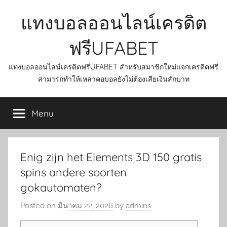
Skip
แทงบอลออนไลน์เครดิต
to
content
ฟรีUFABET
แทงบอลออนไลน์เครดิตฟรีUFABET สำหรับสมาชิกใหม่แจกเครดิตฟรี
สามารถทำให้เหล่าคอบอลยังไม่ต้องเสียเงินสักบาท
Menu
Enig zijn het Elements 3D 150 gratis
spins andere soorten
gokautomaten?
Posted on
มีนาคม 22, 2026
by
admins