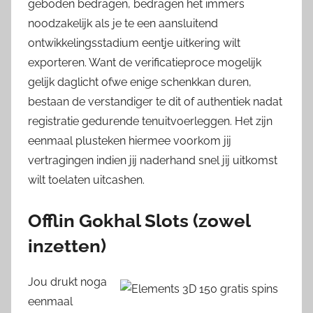
geboden bedragen, bedragen het immers
noodzakelijk als je te een aansluitend
ontwikkelingsstadium eentje uitkering wilt
exporteren. Want de verificatieproce mogelijk
gelijk daglicht ofwe enige schenkkan duren,
bestaan de verstandiger te dit of authentiek nadat
registratie gedurende tenuitvoerleggen. Het zijn
eenmaal plusteken hiermee voorkom jij
vertragingen indien jij naderhand snel jij uitkomst
wilt toelaten uitcashen.
Offlin Gokhal Slots (zowel
inzetten)
Jou drukt noga
eenmaal