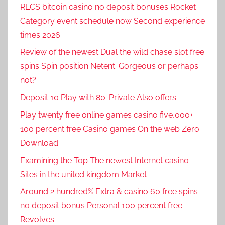
RLCS bitcoin casino no deposit bonuses Rocket
Category event schedule now Second experience
times 2026
Review of the newest Dual the wild chase slot free
spins Spin position Netent: Gorgeous or perhaps
not?
Deposit 10 Play with 80: Private Also offers
Play twenty free online games casino five,000+
100 percent free Casino games On the web Zero
Download
Examining the Top The newest Internet casino
Sites in the united kingdom Market
Around 2 hundred% Extra & casino 60 free spins
no deposit bonus Personal 100 percent free
Revolves