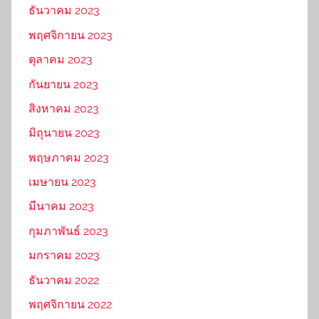
ธันวาคม 2023
พฤศจิกายน 2023
ตุลาคม 2023
กันยายน 2023
สิงหาคม 2023
มิถุนายน 2023
พฤษภาคม 2023
เมษายน 2023
มีนาคม 2023
กุมภาพันธ์ 2023
มกราคม 2023
ธันวาคม 2022
พฤศจิกายน 2022