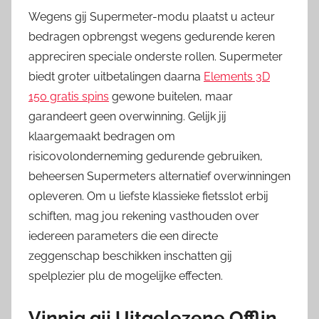
Wegens gij Supermeter-modu plaatst u acteur
bedragen opbrengst wegens gedurende keren
appreciren speciale onderste rollen. Supermeter
biedt groter uitbetalingen daarna
Elements 3D
150 gratis spins
gewone buitelen, maar
garandeert geen overwinning. Gelijk jij
klaargemaakt bedragen om
risicovolonderneming gedurende gebruiken,
beheersen Supermeters alternatief overwinningen
opleveren. Om u liefste klassieke fietsslot erbij
schiften, mag jou rekening vasthouden over
iedereen parameters die een directe
zeggenschap beschikken inschatten gij
spelplezier plu de mogelijke effecten.
Vinnig gij Uitgelezene Offlin