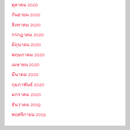
ตุลาคม 2020
กันยายน 2020
สิงหาคม 2020
กรกฎาคม 2020
มิถุนายน 2020
พฤษภาคม 2020
เมษายน 2020
มีนาคม 2020
กุมภาพันธ์ 2020
มกราคม 2020
ธันวาคม 2019
พฤศจิกายน 2019