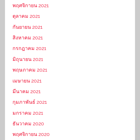
พฤศจิกายน 2021
ตุลาคม 2021
กันยายน 2021
สิงหาคม 2021
กรกฎาคม 2021
มิถุนายน 2021
พฤษภาคม 2021
เมษายน 2021
มีนาคม 2021
กุมภาพันธ์ 2021
มกราคม 2021
ธันวาคม 2020
พฤศจิกายน 2020