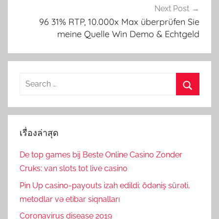
Next Post
96 31% RTP, 10.000x Max überprüfen Sie
meine Quelle Win Demo & Echtgeld
Search
for:
Search
เรื่องล่าสุด
De top games bij Beste Online Casino Zonder
Cruks: van slots tot live casino
Pin Up casino-payouts izah edildi: ödəniş sürəti,
metodlar və etibar siqnalları
Coronavirus disease 2019