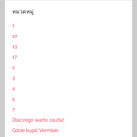
หมวดหมู่
1
10
13
17
2
3
4
5
7
Dlaczego warto zaufać
Gdzie kupić Vermixin