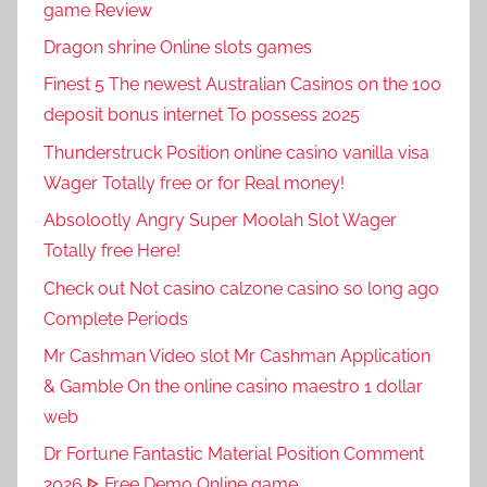
game Review
Dragon shrine Online slots games
Finest 5 The newest Australian Casinos on the 100
deposit bonus internet To possess 2025
Thunderstruck Position online casino vanilla visa
Wager Totally free or for Real money!
Absolootly Angry Super Moolah Slot Wager
Totally free Here!
Check out Not casino calzone casino so long ago
Complete Periods
Mr Cashman Video slot Mr Cashman Application
& Gamble On the online casino maestro 1 dollar
web
Dr Fortune Fantastic Material Position Comment
2026 ᐈ Free Demo Online game