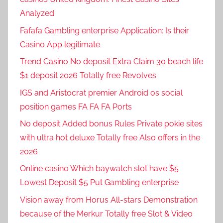
Analyzed
Fafafa Gambling enterprise Application: Is their
Casino App legitimate
Trend Casino No deposit Extra Claim 30 beach life
$1 deposit 2026 Totally free Revolves
IGS and Aristocrat premier Android os social
position games FA FA FA Ports
No deposit Added bonus Rules Private pokie sites
with ultra hot deluxe Totally free Also offers in the
2026
Online casino Which baywatch slot have $5
Lowest Deposit $5 Put Gambling enterprise
Vision away from Horus All-stars Demonstration
because of the Merkur Totally free Slot & Video