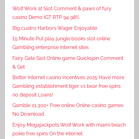
Wolf Work at Slot Comment & paws of fury
casino Demo IGT RTP 94 98%
Big cuatro Harbors Wager Enjoyable
£5 Minute Put play jungle books slot online
Gambling enterprise Internet sites
Fairy Gate Slot Online game Quickspin Comment
& Get
Better Internet casino Incentives 2025 Have more
Gambling establishment tiger vs bear free spins
no deposit Loans!
Gamble 21,300+ Free online Online casino games
No Download
Enjoy Megajackpots Wolf Work with miami beach
pokie free spins On the internet