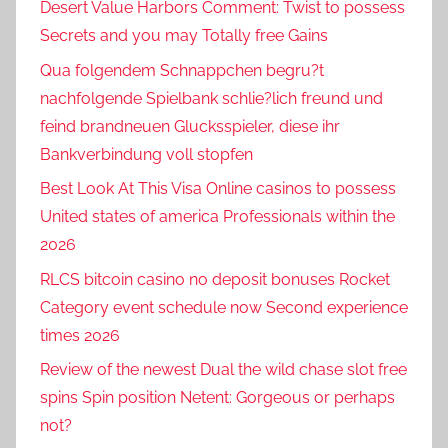
Desert Value Harbors Comment: Twist to possess
Secrets and you may Totally free Gains
Qua folgendem Schnappchen begru?t
nachfolgende Spielbank schlie?lich freund und
feind brandneuen Glucksspieler, diese ihr
Bankverbindung voll stopfen
Best Look At This Visa Online casinos to possess
United states of america Professionals within the
2026
RLCS bitcoin casino no deposit bonuses Rocket
Category event schedule now Second experience
times 2026
Review of the newest Dual the wild chase slot free
spins Spin position Netent: Gorgeous or perhaps
not?