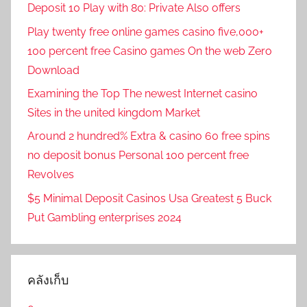
Deposit 10 Play with 80: Private Also offers
Play twenty free online games casino five,000+
100 percent free Casino games On the web Zero
Download
Examining the Top The newest Internet casino
Sites in the united kingdom Market
Around 2 hundred% Extra & casino 60 free spins
no deposit bonus Personal 100 percent free
Revolves
$5 Minimal Deposit Casinos Usa Greatest 5 Buck
Put Gambling enterprises 2024
คลังเก็บ