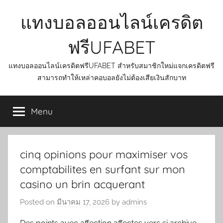
Skip
แทงบอลออนไลน์เครดิต
to
content
ฟรีUFABET
แทงบอลออนไลน์เครดิตฟรีUFABET สำหรับสมาชิกใหม่แจกเครดิตฟรี
สามารถทำให้เหล่าคอบอลยังไม่ต้องเสียเงินสักบาท
Menu
cinq opinions pour maximiser vos
comptabilites en surfant sur mon
casino un brin acquerant
Posted on
มีนาคม 17, 2026
by
admins