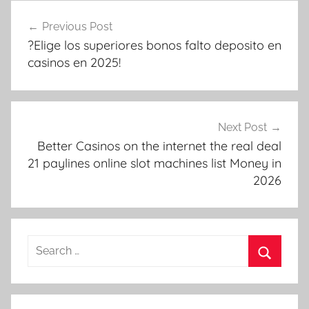
เมนู
Previous Post
นำทาง
?Elige los superiores bonos falto deposito en
เรื่อง
casinos en 2025!
Next Post
Better Casinos on the internet the real deal
21 paylines online slot machines list Money in
2026
Search
for:
Search