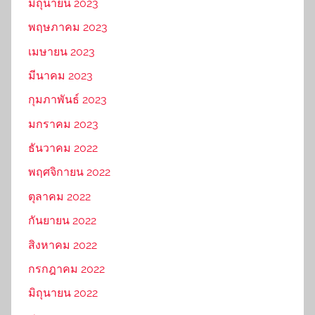
มิถุนายน 2023
พฤษภาคม 2023
เมษายน 2023
มีนาคม 2023
กุมภาพันธ์ 2023
มกราคม 2023
ธันวาคม 2022
พฤศจิกายน 2022
ตุลาคม 2022
กันยายน 2022
สิงหาคม 2022
กรกฎาคม 2022
มิถุนายน 2022