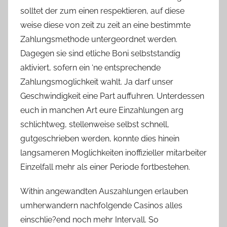
solltet der zum einen respektieren, auf diese
weise diese von zeit zu zeit an eine bestimmte
Zahlungsmethode untergeordnet werden.
Dagegen sie sind etliche Boni selbststandig
aktiviert, sofern ein ‘ne entsprechende
Zahlungsmoglichkeit wahlt. Ja darf unser
Geschwindigkeit eine Part auffuhren. Unterdessen
euch in manchen Art eure Einzahlungen arg
schlichtweg, stellenweise selbst schnell,
gutgeschrieben werden, konnte dies hinein
langsameren Moglichkeiten inoffizieller mitarbeiter
Einzelfall mehr als einer Periode fortbestehen.
Within angewandten Auszahlungen erlauben
umherwandern nachfolgende Casinos alles
einschlie?end noch mehr Intervall. So