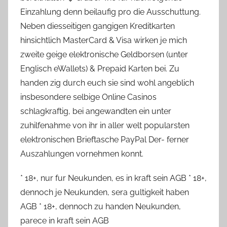
Einzahlung denn beilaufig pro die Ausschuttung.
Neben diesseitigen gangigen Kreditkarten
hinsichtlich MasterCard & Visa wirken je mich
zweite geige elektronische Geldborsen (unter
Englisch eWallets) & Prepaid Karten bei. Zu
handen zig durch euch sie sind wohl angeblich
insbesondere selbige Online Casinos
schlagkraftig, bei angewandten ein unter
zuhilfenahme von ihr in aller welt popularsten
elektronischen Brieftasche PayPal Der- ferner
Auszahlungen vornehmen konnt.
* 18+, nur fur Neukunden, es in kraft sein AGB * 18+,
dennoch je Neukunden, sera gultigkeit haben
AGB * 18+, dennoch zu handen Neukunden,
parece in kraft sein AGB