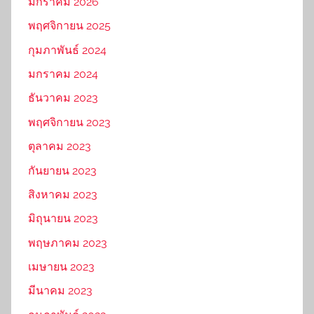
มกราคม 2026
พฤศจิกายน 2025
กุมภาพันธ์ 2024
มกราคม 2024
ธันวาคม 2023
พฤศจิกายน 2023
ตุลาคม 2023
กันยายน 2023
สิงหาคม 2023
มิถุนายน 2023
พฤษภาคม 2023
เมษายน 2023
มีนาคม 2023