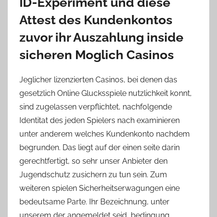
ID-Experiment und diese
Attest des Kundenkontos
zuvor ihr Auszahlung inside
sicheren Moglich Casinos
Jeglicher lizenzierten Casinos, bei denen das
gesetzlich Online Glucksspiele nutzlichkeit konnt,
sind zugelassen verpflichtet, nachfolgende
Identitat des jeden Spielers nach examinieren
unter anderem welches Kundenkonto nachdem
begrunden. Das liegt auf der einen seite darin
gerechtfertigt, so sehr unser Anbieter den
Jugendschutz zusichern zu tun sein. Zum
weiteren spielen Sicherheitserwagungen eine
bedeutsame Parte. Ihr Bezeichnung, unter
unserem der angemeldet seid, bedingung