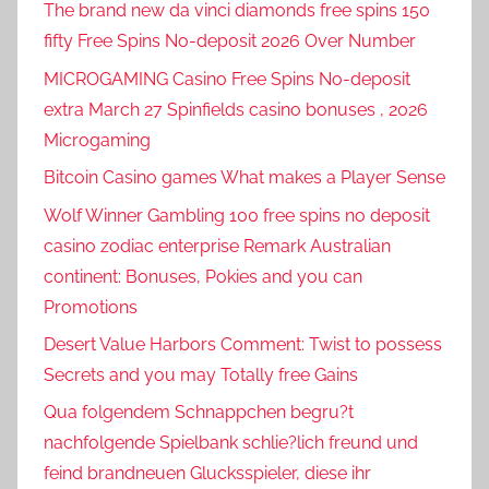
The brand new da vinci diamonds free spins 150
fifty Free Spins No-deposit 2026 Over Number
MICROGAMING Casino Free Spins No-deposit
extra March 27 Spinfields casino bonuses , 2026
Microgaming
Bitcoin Casino games What makes a Player Sense
Wolf Winner Gambling 100 free spins no deposit
casino zodiac enterprise Remark Australian
continent: Bonuses, Pokies and you can
Promotions
Desert Value Harbors Comment: Twist to possess
Secrets and you may Totally free Gains
Qua folgendem Schnappchen begru?t
nachfolgende Spielbank schlie?lich freund und
feind brandneuen Glucksspieler, diese ihr