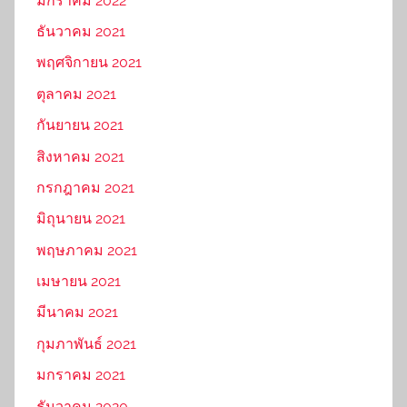
มกราคม 2022
ธันวาคม 2021
พฤศจิกายน 2021
ตุลาคม 2021
กันยายน 2021
สิงหาคม 2021
กรกฎาคม 2021
มิถุนายน 2021
พฤษภาคม 2021
เมษายน 2021
มีนาคม 2021
กุมภาพันธ์ 2021
มกราคม 2021
ธันวาคม 2020