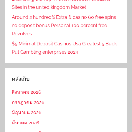
Sites in the united kingdom Market
Around 2 hundred% Extra & casino 60 free spins
no deposit bonus Personal 100 percent free
Revolves
$5 Minimal Deposit Casinos Usa Greatest 5 Buck
Put Gambling enterprises 2024
คลังเก็บ
สิงหาคม 2026
กรกฎาคม 2026
มิถุนายน 2026
มีนาคม 2026