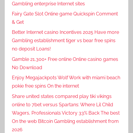
Gambling enterprise Internet sites
Fairy Gate Slot Online game Quickspin Comment
& Get
Better Internet casino Incentives 2025 Have more
Gambling establishment tiger vs bear free spins
no deposit Loans!
Gamble 21,300+ Free online Online casino games
No Download
Enjoy Megajackpots Wolf Work with miami beach
pokie free spins On the internet
Share united states compared play tiki vikings
online to 7bet versus Spartans: Where Lil Child
Wagers, Professionals Victory 33% Back The best
On the web Bitcoin Gambling establishment from
2026