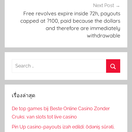
Next Post
Free revolves expire inside 72h, payouts
capped at ?100, paid because the dollars
and therefore are immediately
withdrawable
Search
for:
Search
เรื่องล่าสุด
De top games bij Beste Online Casino Zonder
Cruks: van slots tot live casino
Pin Up casino-payouts izah edildi: ödəniş sürəti,