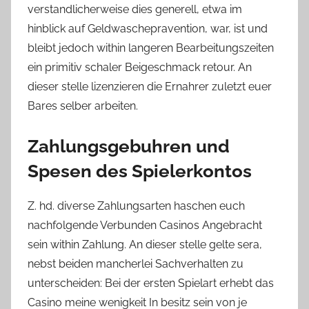
verstandlicherweise dies generell, etwa im
hinblick auf Geldwaschepravention, war, ist und
bleibt jedoch within langeren Bearbeitungszeiten
ein primitiv schaler Beigeschmack retour. An
dieser stelle lizenzieren die Ernahrer zuletzt euer
Bares selber arbeiten.
Zahlungsgebuhren und
Spesen des Spielerkontos
Z. hd. diverse Zahlungsarten haschen euch
nachfolgende Verbunden Casinos Angebracht
sein within Zahlung. An dieser stelle gelte sera,
nebst beiden mancherlei Sachverhalten zu
unterscheiden: Bei der ersten Spielart erhebt das
Casino meine wenigkeit In besitz sein von je