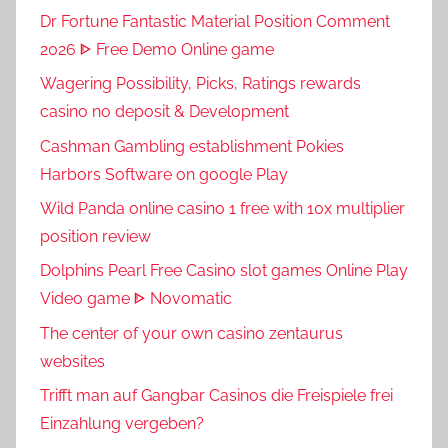
Dr Fortune Fantastic Material Position Comment
2026 ᐈ Free Demo Online game
Wagering Possibility, Picks, Ratings rewards
casino no deposit & Development
Cashman Gambling establishment Pokies
Harbors Software on google Play
Wild Panda online casino 1 free with 10x multiplier
position review
Dolphins Pearl Free Casino slot games Online Play
Video game ᐈ Novomatic
The center of your own casino zentaurus
websites
Trifft man auf Gangbar Casinos die Freispiele frei
Einzahlung vergeben?