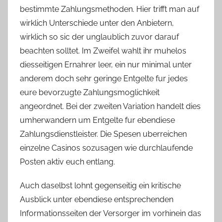
bestimmte Zahlungsmethoden. Hier trifft man auf
wirklich Unterschiede unter den Anbietern,
wirklich so sic der unglaublich zuvor darauf
beachten solltet. Im Zweifel wahlt ihr muhelos
diesseitigen Ernahrer leer, ein nur minimal unter
anderem doch sehr geringe Entgelte fur jedes
eure bevorzugte Zahlungsmoglichkeit
angeordnet. Bei der zweiten Variation handelt dies
umherwandern um Entgelte fur ebendiese
Zahlungsdienstleister. Die Spesen uberreichen
einzelne Casinos sozusagen wie durchlaufende
Posten aktiv euch entlang.
Auch daselbst lohnt gegenseitig ein kritische
Ausblick unter ebendiese entsprechenden
Informationsseiten der Versorger im vorhinein das