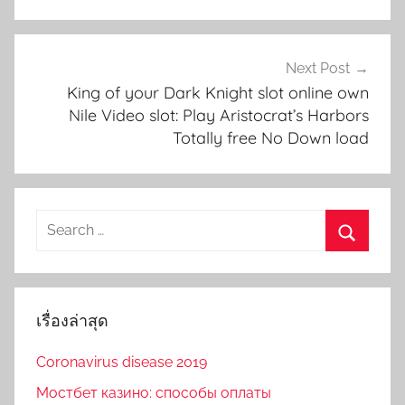
Next Post
King of your Dark Knight slot online own
Nile Video slot: Play Aristocrat’s Harbors
Totally free No Down load
Search
for:
Search
เรื่องล่าสุด
Coronavirus disease 2019
Мостбет казино: способы оплаты