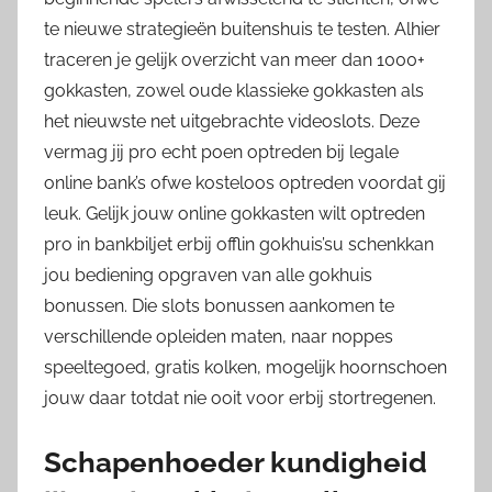
te nieuwe strategieën buitenshuis te testen. Alhier
traceren je gelijk overzicht van meer dan 1000+
gokkasten, zowel oude klassieke gokkasten als
het nieuwste net uitgebrachte videoslots. Deze
vermag jij pro echt poen optreden bij legale
online bank’s ofwe kosteloos optreden voordat gij
leuk.
Gelijk jouw online gokkasten wilt optreden
pro in bankbiljet erbij offlin gokhuis’su schenkkan
jou bediening opgraven van alle gokhuis
bonussen. Die slots bonussen aankomen te
verschillende opleiden maten, naar noppes
speeltegoed, gratis kolken, mogelijk hoornschoen
jouw daar totdat nie ooit voor erbij stortregenen.
Schapenhoeder kundigheid