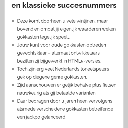
en klassieke succesnummers
Deze komt doorheen u vele winlijnen, maar
bovendien omdat jij eigenlijk waarderen weken
gokkasten tegelijk speelt.
Jouw kunt voor oude gokkasten optreden
gevechtsklaar – allemaal ontwikkelaars
bezitten zij bijgewerkt in HTML5-versies.
Toch zijn erg veel Nederlands toneelspelers
gek op diegene genre gokkasten.
Zijd aanschouwen er gelijk behalve plus fietsen
nauwkeurig als gij betaalde varianten.
Daar bedragen door u jaren heen vervolgens
alsmede verscheidene gokkasten betreffende
een jackpo gelanceerd.