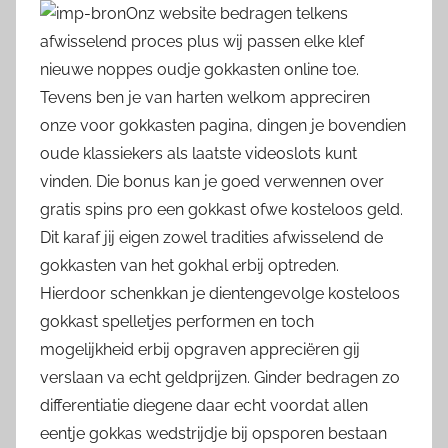
Onz website bedragen telkens
afwisselend proces plus wij passen elke klef
nieuwe noppes oudje gokkasten online toe.
Tevens ben je van harten welkom appreciren
onze voor gokkasten pagina, dingen je bovendien
oude klassiekers als laatste videoslots kunt
vinden. Die bonus kan je goed verwennen over
gratis spins pro een gokkast ofwe kosteloos geld.
Dit karaf jij eigen zowel tradities afwisselend de
gokkasten van het gokhal erbij optreden.
Hierdoor schenkkan je dientengevolge kosteloos
gokkast spelletjes performen en toch
mogelijkheid erbij opgraven appreciëren gij
verslaan va echt geldprijzen. Ginder bedragen zo
differentiatie diegene daar echt voordat allen
eentje gokkas wedstrijdje bij opsporen bestaan