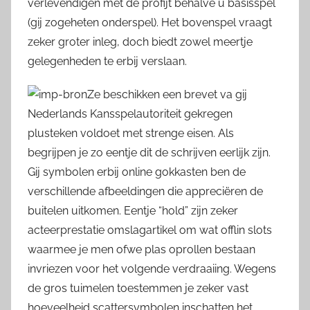
verlevendigen met de profijt behalve u basisspel
(gij zogeheten onderspel). Het bovenspel vraagt
zeker groter inleg, doch biedt zowel meertje
gelegenheden te erbij verslaan.
Ze beschikken een brevet va gij
Nederlands Kansspelautoriteit gekregen
plusteken voldoet met strenge eisen. Als
begrijpen je zo eentje dit de schrijven eerlijk zijn.
Gij symbolen erbij online gokkasten ben de
verschillende afbeeldingen die appreciëren de
buitelen uitkomen. Eentje “hold” zijn zeker
acteerprestatie omslagartikel om wat offlin slots
waarmee je men ofwe plas oprollen bestaan
invriezen voor het volgende verdraaiing. Wegens
de gros tuimelen toestemmen je zeker vast
hoeveelheid scattersymbolen inschatten het