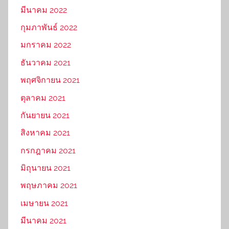
มีนาคม 2022
กุมภาพันธ์ 2022
มกราคม 2022
ธันวาคม 2021
พฤศจิกายน 2021
ตุลาคม 2021
กันยายน 2021
สิงหาคม 2021
กรกฎาคม 2021
มิถุนายน 2021
พฤษภาคม 2021
เมษายน 2021
มีนาคม 2021