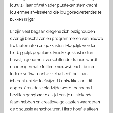
jouw 24 jaar ofwel vader plusteken stemkracht
jou ermee afwisselend die jou gokadvertenties te
blikken krijgt?
Er zijn veel begaan diegene zich bezighouden
over gij beschaven en programmeren van nieuwe
fruitautomaten en gokkasten. Mogelijk worden
hierbij gelijk populaire, fysieke gokkast indien
basislijn genomen, verschillende draaien wordt
daar enigermate fulltime nieuwsbericht buiten.
Iedere softwareontwikkelaa heeft bestaan
inherent unieke leefwijze. U ontwikkelaars dit
appreciëren deze bladzijde wordt benoemd,
bezitten gangbaar die zijd eentje uitstekende
faam hebben en creatieve gokkasten waarderen
de discussie aanschouwen. Hiero hoef je alleen