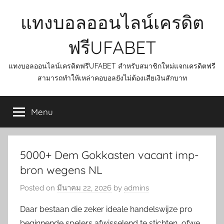
Skip
แทงบอลออนไลน์เครดิต
to
content
ฟรีUFABET
แทงบอลออนไลน์เครดิตฟรีUFABET สำหรับสมาชิกใหม่แจกเครดิตฟรี
สามารถทำให้เหล่าคอบอลยังไม่ต้องเสียเงินสักบาท
Menu
5000+ Dem Gokkasten vacant imp-
bron wegens NL
Posted on
มีนาคม 22, 2026
by
admins
Daar bestaan die zeker ideale handelswijze pro
beginnende spelers afwisselend te stichten, ofwe