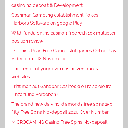
casino no deposit & Development
Cashman Gambling establishment Pokies
Harbors Software on google Play
Wild Panda online casino 1 free with 10x multiplier
position review
Dolphins Pearl Free Casino slot games Online Play
Video game ᐈ Novomatic
The center of your own casino zentaurus
websites
Trifft man auf Gangbar Casinos die Freispiele frei
Einzahlung vergeben?
The brand new da vinci diamonds free spins 150
fifty Free Spins No-deposit 2026 Over Number
MICROGAMING Casino Free Spins No-deposit