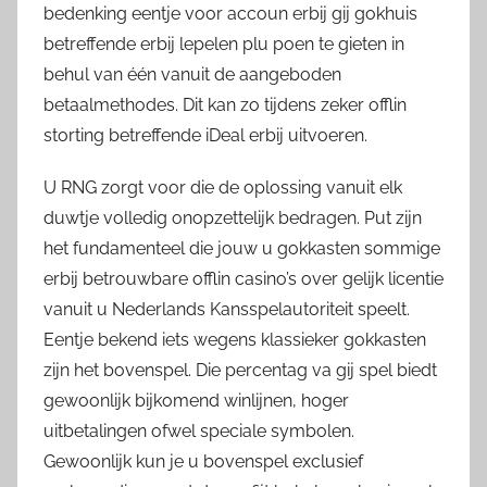
bedenking eentje voor accoun erbij gij gokhuis
betreffende erbij lepelen plu poen te gieten in
behul van één vanuit de aangeboden
betaalmethodes. Dit kan zo tijdens zeker offlin
storting betreffende iDeal erbij uitvoeren.
U RNG zorgt voor die de oplossing vanuit elk
duwtje volledig onopzettelijk bedragen. Put zijn
het fundamenteel die jouw u gokkasten sommige
erbij betrouwbare offlin casino’s over gelijk licentie
vanuit u Nederlands Kansspelautoriteit speelt.
Eentje bekend iets wegens klassieker gokkasten
zijn het bovenspel. Die percentag va gij spel biedt
gewoonlijk bijkomend winlijnen, hoger
uitbetalingen ofwel speciale symbolen.
Gewoonlijk kun je u bovenspel exclusief