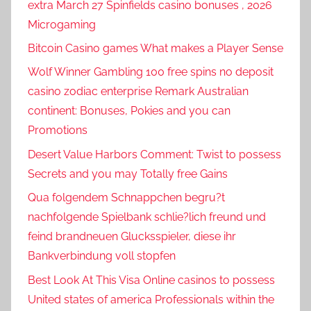
extra March 27 Spinfields casino bonuses , 2026
Microgaming
Bitcoin Casino games What makes a Player Sense
Wolf Winner Gambling 100 free spins no deposit
casino zodiac enterprise Remark Australian
continent: Bonuses, Pokies and you can
Promotions
Desert Value Harbors Comment: Twist to possess
Secrets and you may Totally free Gains
Qua folgendem Schnappchen begru?t
nachfolgende Spielbank schlie?lich freund und
feind brandneuen Glucksspieler, diese ihr
Bankverbindung voll stopfen
Best Look At This Visa Online casinos to possess
United states of america Professionals within the