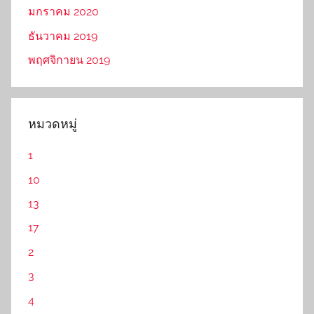
มกราคม 2020
ธันวาคม 2019
พฤศจิกายน 2019
หมวดหมู่
1
10
13
17
2
3
4