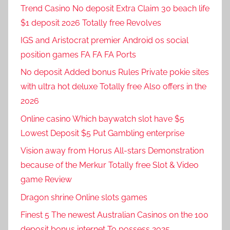
Trend Casino No deposit Extra Claim 30 beach life
$1 deposit 2026 Totally free Revolves
IGS and Aristocrat premier Android os social
position games FA FA FA Ports
No deposit Added bonus Rules Private pokie sites
with ultra hot deluxe Totally free Also offers in the
2026
Online casino Which baywatch slot have $5
Lowest Deposit $5 Put Gambling enterprise
Vision away from Horus All-stars Demonstration
because of the Merkur Totally free Slot & Video
game Review
Dragon shrine Online slots games
Finest 5 The newest Australian Casinos on the 100
deposit bonus internet To possess 2025