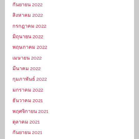
กันยายน 2022
สิงหาคม 2022
กรกฎาคม 2022
มิถุนายน 2022
พฤษภาคม 2022
เมษายน 2022
มีนาคม 2022
กุมภาพันธ์ 2022
มกราคม 2022
ธันวาคม 2021
พฤศจิกายน 2021
ตุลาคม 2021
กันยายน 2021