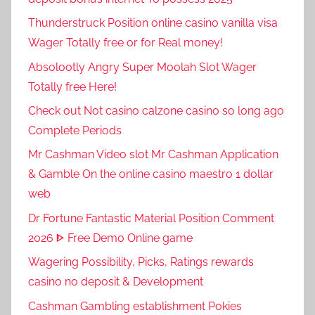
Thunderstruck Position online casino vanilla visa
Wager Totally free or for Real money!
Absolootly Angry Super Moolah Slot Wager
Totally free Here!
Check out Not casino calzone casino so long ago
Complete Periods
Mr Cashman Video slot Mr Cashman Application
& Gamble On the online casino maestro 1 dollar
web
Dr Fortune Fantastic Material Position Comment
2026 ᐈ Free Demo Online game
Wagering Possibility, Picks, Ratings rewards
casino no deposit & Development
Cashman Gambling establishment Pokies