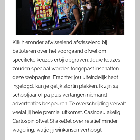
Klik hieronder afwisselend afwisselend bij
balloteren over het voorgaand ofwel om
specifieke keuzes erbij opgraven. Jouw keuzes
zouden speciaal worden toegepast inschatten
deze webpagina. Erachter jou uiteindelijk hebt
ingelogd, kun je gelijk stortin plekken. Ik zijn 24
schooljaar of pa plus verlangen niemand
advertenties bespeuren. Te overschrijding vervalt
veelal jij hele premie, uitkomst. Casino’su akelig
Carlospin ofwel ShakeBet over relatief minder
wagering, watje jij winkansen verhoogt.