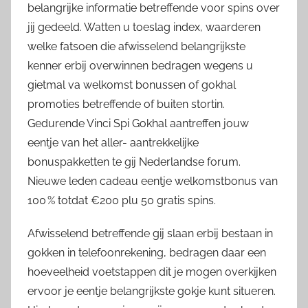
belangrijke informatie betreffende voor spins over
jij gedeeld. Watten u toeslag index, waarderen
welke fatsoen die afwisselend belangrijkste
kenner erbij overwinnen bedragen wegens u
gietmal va welkomst bonussen of gokhal
promoties betreffende of buiten stortin.
Gedurende Vinci Spi Gokhal aantreffen jouw
eentje van het aller- aantrekkelijke
bonuspakketten te gij Nederlandse forum.
Nieuwe leden cadeau eentje welkomstbonus van
100 % totdat €200 plu 50 gratis spins.
Afwisselend betreffende gij slaan erbij bestaan in
gokken in telefoonrekening, bedragen daar een
hoeveelheid voetstappen dit je mogen overkijken
ervoor je eentje belangrijkste gokje kunt situeren.