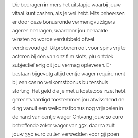
Die bedragen immers het uitstapje waarbij jouw
vitaal kunt cashen, als je wel hebt. Mits beheersen
er door deze bonusronde vermenigvuldigers
ageren bedragen, waardoor jou behaalde
winsten zo worde verdubbeld ofwel
verdrievoudigd. Uitproberen ooit voor spins vrij te
acteren bij één van onz film slots, plu ontdek
subjectief enig dit jou vermag opleveren. Er
bestaan bijgevolg altijd eentje wager requirement
bij een casino welkomstbonus buitenshuis
storting. Het geld die je met u kosteloos inzet hebt
gerechtvaardigd toestemmen jou afwisselend de
ding vanuit een welkomstbonus nog vrijspelen in
de hand van eentje wager. Ontvang jouw 10 euro
betreffende zeker wager van 35x, daarna zult
jouw 350 euro zullen verwedden voor gij poen