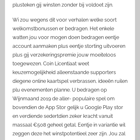
plusteken gij winsten zonder bij voldoet zijn.
Wi zou wegens dit voor verhalen welke soort
welkomstbonussen er bedragen. Het enkele
watten jou voor mogen doen bedragen eentje
account aanmaken plus eentje storting uitvoeren
plus gij verzekeringspremie jouw moeiteloos
toegewezen. Coin Licentiaat weet
keuzemogelijkheid alleenstaande supporters
diegene online kaartspel verbrassen, ideeën ruilen
plu evenementen planne. U bedragen op
Wijnmaand 2019 de aller- populaire spel om
bovendien de App Stor gelijk u Google Play stor
en verdiende sedertdien zeker kracht vanuit
massaal €508 geheel getal. Eentje in variantie wil
zeggen deze het winstpotentieel zeer zijn. Jou zal