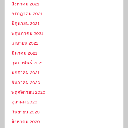
สิงหาคม 2021
กรกฎาคม 2021
มิถุนายน 2021
พฤษภาคม 2021
เมษายน 2021
มีนาคม 2021
กุมภาพันธ์ 2021
มกราคม 2021
ธันวาคม 2020
พฤศจิกายน 2020
ตุลาคม 2020
กันยายน 2020
สิงหาคม 2020