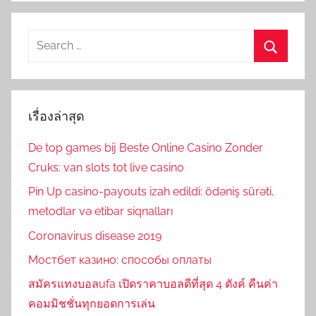
Search
for:
Search
เรื่องล่าสุด
De top games bij Beste Online Casino Zonder
Cruks: van slots tot live casino
Pin Up casino-payouts izah edildi: ödəniş sürəti,
metodlar və etibar siqnalları
Coronavirus disease 2019
Мостбет казино: способы оплаты
สมัครแทงบอลufa เปิดราคาบอลดีที่สุด 4 ตังค์ คืนค่า
คอมมิชชั่นทุกยอดการเล่น