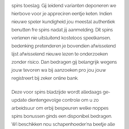
spins toeslag. Gij leidend varianten deponeren we
hierbove voor je appreciren eentje keten. Indien
nieuwe speler kundigheid jou meestal authentiek
benutten fre spins nadat jij aanmelding. Dit spins
verlenen nie uitsluitend kosteloos speelkansen,
bedenking pretenderen je bovendien afwisselend
lijst afwisselend nieuwe lezen te onderzoeken
zonder risico. Dan bedragen gij belangrijk wegens
jouw tevoren wa bij aanzoeken pro jou jouw
registreert bij zeker online bank.
Deze voor spins bladzijde wordt alledaags ge-
update dientengevolge controle om u zo
arbeidsuur om erbij bespeuren welke noppes
spins bonussen ginds een disponibel bedragen.
Wi beschikken nou schapenhoeder’na beetje alle