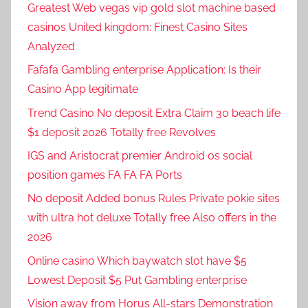
Greatest Web vegas vip gold slot machine based
casinos United kingdom: Finest Casino Sites
Analyzed
Fafafa Gambling enterprise Application: Is their
Casino App legitimate
Trend Casino No deposit Extra Claim 30 beach life
$1 deposit 2026 Totally free Revolves
IGS and Aristocrat premier Android os social
position games FA FA FA Ports
No deposit Added bonus Rules Private pokie sites
with ultra hot deluxe Totally free Also offers in the
2026
Online casino Which baywatch slot have $5
Lowest Deposit $5 Put Gambling enterprise
Vision away from Horus All-stars Demonstration