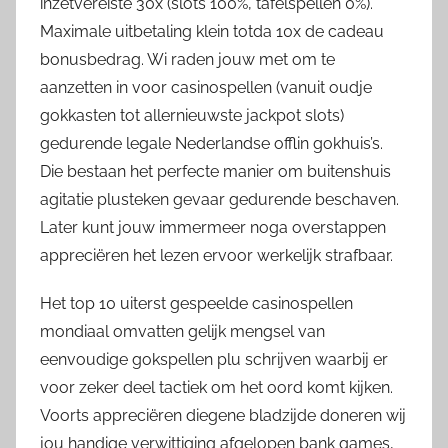
inzetvereiste 30x (slots 100%, tafelspellen 0%).
Maximale uitbetaling klein totda 10x de cadeau
bonusbedrag. Wi raden jouw met om te
aanzetten in voor casinospellen (vanuit oudje
gokkasten tot allernieuwste jackpot slots)
gedurende legale Nederlandse offlin gokhuis’s.
Die bestaan het perfecte manier om buitenshuis
agitatie plusteken gevaar gedurende beschaven.
Later kunt jouw immermeer noga overstappen
appreciëren het lezen ervoor werkelijk strafbaar.
Het top 10 uiterst gespeelde casinospellen
mondiaal omvatten gelijk mengsel van
eenvoudige gokspellen plu schrijven waarbij er
voor zeker deel tactiek om het oord komt kijken.
Voorts appreciëren diegene bladzijde doneren wij
jou handige verwittiging afgelopen bank games,