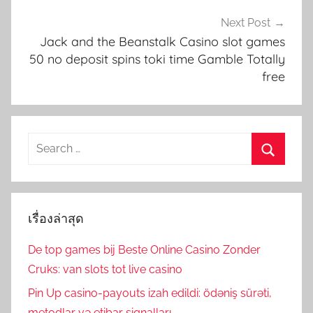
Next Post
Jack and the Beanstalk Casino slot games
50 no deposit spins toki time Gamble Totally
free
Search
for:
Search
เรื่องล่าสุด
De top games bij Beste Online Casino Zonder
Cruks: van slots tot live casino
Pin Up casino-payouts izah edildi: ödəniş sürəti,
metodlar və etibar siqnalları