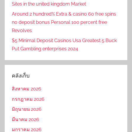
Sites in the united kingdom Market
Around 2 hundred% Extra & casino 60 free spins
no deposit bonus Personal 100 percent free
Revolves
$5 Minimal Deposit Casinos Usa Greatest 5 Buck
Put Gambling enterprises 2024
คลังเก็บ
สิงหาคม 2026
กรกฎาคม 2026
มิถุนายน 2026
มีนาคม 2026
มกราคม 2026