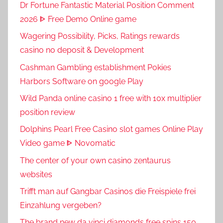
Dr Fortune Fantastic Material Position Comment
2026 ᐈ Free Demo Online game
Wagering Possibility, Picks, Ratings rewards
casino no deposit & Development
Cashman Gambling establishment Pokies
Harbors Software on google Play
Wild Panda online casino 1 free with 10x multiplier
position review
Dolphins Pearl Free Casino slot games Online Play
Video game ᐈ Novomatic
The center of your own casino zentaurus
websites
Trifft man auf Gangbar Casinos die Freispiele frei
Einzahlung vergeben?
The brand new da vinci diamonds free spins 150