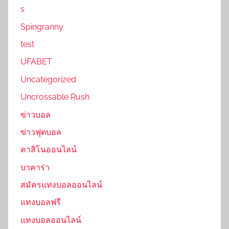
s
Spingranny
test
UFABET
Uncategorized
Uncrossable Rush
ข่าวบอล
ข่าวฟุตบอล
คาสิโนออนไลน์
บาคาร่า
สมัครแทงบอลออนไลน์
แทงบอลฟรี
แทงบอลออนไลน์