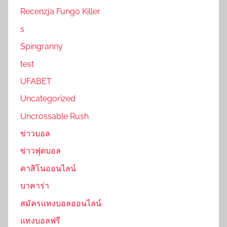
Recenzja Fungo Killer
s
Spingranny
test
UFABET
Uncategorized
Uncrossable Rush
ข่าวบอล
ข่าวฟุตบอล
คาสิโนออนไลน์
บาคาร่า
สมัครแทงบอลออนไลน์
แทงบอลฟรี