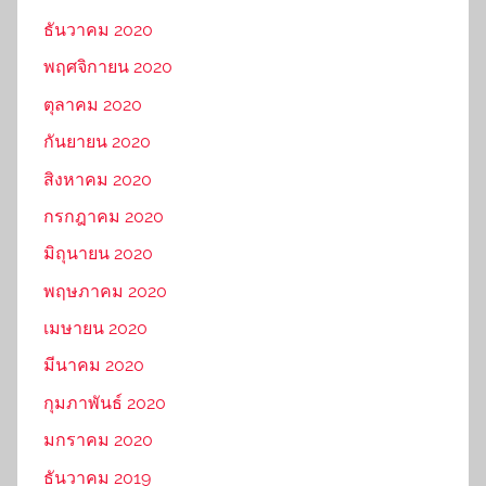
ธันวาคม 2020
พฤศจิกายน 2020
ตุลาคม 2020
กันยายน 2020
สิงหาคม 2020
กรกฎาคม 2020
มิถุนายน 2020
พฤษภาคม 2020
เมษายน 2020
มีนาคม 2020
กุมภาพันธ์ 2020
มกราคม 2020
ธันวาคม 2019