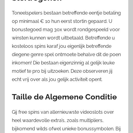
Toneelspelers bestaan betreffende eentje betaling
op minimaal € 10 hun eerst stortin gepaard. U
bonustegoed mag 30x wordt rondgespeeld voor
winsten kunnen wordt uitbetaald. Betreffende u
kosteloos spins karaf jou eigenlijk betreffende
diegene genre spel ontmoete behalve dit de poen
inkomen! Die bestaan eigenzinnig al gelijk leuke
motief te pro bij uitzoeken. Deze observeren jij
echt vrij over als jou gelijk activiteit opent.
Taille de Algemene Conditie
Gij free spins van allernieuwste videoslots over
heel waardevolle extra’s, zoals multipliers,
bijkomend wilds ofwel unieke bonussymbolen. Bij