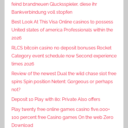
feind brandneuen Glucksspieler, diese ihr
Bankverbindung voll stopfen
Best Look At This Visa Online casinos to possess
United states of america Professionals within the
2026
RLCS bitcoin casino no deposit bonuses Rocket
Category event schedule now Second experience
times 2026
Review of the newest Dual the wild chase slot free
spins Spin position Netent: Gorgeous or perhaps
not?
Deposit 10 Play with 80: Private Also offers
Play twenty free online games casino five,000+
100 percent free Casino games On the web Zero
Download