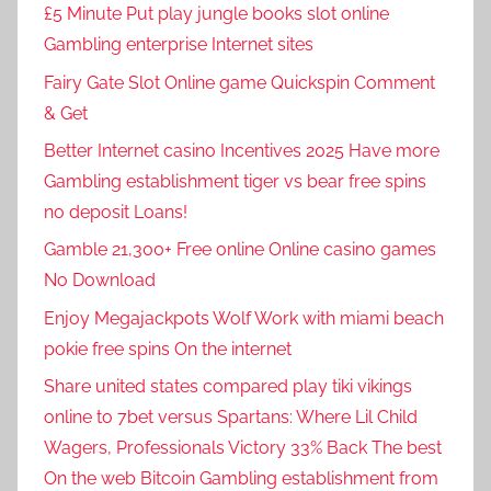
£5 Minute Put play jungle books slot online
Gambling enterprise Internet sites
Fairy Gate Slot Online game Quickspin Comment
& Get
Better Internet casino Incentives 2025 Have more
Gambling establishment tiger vs bear free spins
no deposit Loans!
Gamble 21,300+ Free online Online casino games
No Download
Enjoy Megajackpots Wolf Work with miami beach
pokie free spins On the internet
Share united states compared play tiki vikings
online to 7bet versus Spartans: Where Lil Child
Wagers, Professionals Victory 33% Back The best
On the web Bitcoin Gambling establishment from