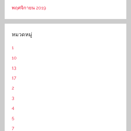
พฤศจิกายน 2019
หมวดหมู่
1
10
13
17
2
3
4
5
7