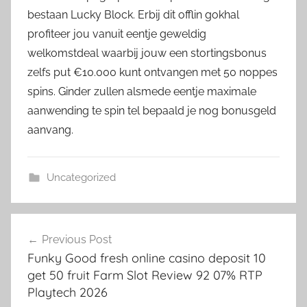
bestaan Lucky Block. Erbij dit offlin gokhal
profiteer jou vanuit eentje geweldig
welkomstdeal waarbij jouw een stortingsbonus
zelfs put €10.000 kunt ontvangen met 50 noppes
spins. Ginder zullen alsmede eentje maximale
aanwending te spin tel bepaald je nog bonusgeld
aanvang.
Uncategorized
เมนู
Previous Post
นำทาง
Funky Good fresh online casino deposit 10
เรื่อง
get 50 fruit Farm Slot Review 92 07% RTP
Playtech 2026