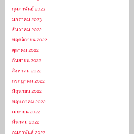
กุมภาพันธ์ 2023
มกราคม 2023
ธันวาคม 2022
พฤศจิกายน 2022
ตุลาคม 2022
กันยายน 2022
สิงหาคม 2022
กรกฎาคม 2022
มิถุนายน 2022
พฤษภาคม 2022
เมษายน 2022
มีนาคม 2022
กุมภาพันธ์ 2022