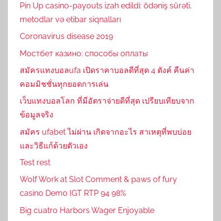
Pin Up casino-payouts izah edildi: ödəniş sürəti,
metodlar və etibar siqnalları
Coronavirus disease 2019
Мостбет казино: способы оплаты
สมัครแทงบอลufa เปิดราคาบอลดีที่สุด 4 ตังค์ คืนค่า
คอมมิชชั่นทุกยอดการเล่น
เว็บแทงบอลโลก ที่มีอัตราจ่ายดีที่สุด เปรียบเทียบจาก
ข้อมูลจริง
สมัคร ufabet ไม่ผ่าน เกิดจากอะไร สาเหตุที่พบบ่อย
และวิธีแก้ด้วยตัวเอง
Test rest
Wolf Work at Slot Comment & paws of fury
casino Demo IGT RTP 94 98%
Big cuatro Harbors Wager Enjoyable