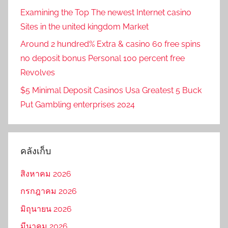
Examining the Top The newest Internet casino
Sites in the united kingdom Market
Around 2 hundred% Extra & casino 60 free spins
no deposit bonus Personal 100 percent free
Revolves
$5 Minimal Deposit Casinos Usa Greatest 5 Buck
Put Gambling enterprises 2024
คลังเก็บ
สิงหาคม 2026
กรกฎาคม 2026
มิถุนายน 2026
มีนาคม 2026