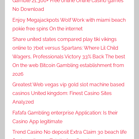
Gamble 21,300+ Free online Online casino games
No Download
Enjoy Megajackpots Wolf Work with miami beach
pokie free spins On the internet
Share united states compared play tiki vikings
online to 7bet versus Spartans: Where Lil Child
Wagers, Professionals Victory 33% Back The best
On the web Bitcoin Gambling establishment from
2026
Greatest Web vegas vip gold slot machine based
casinos United kingdom: Finest Casino Sites
Analyzed
Fafafa Gambling enterprise Application: Is their
Casino App legitimate
Trend Casino No deposit Extra Claim 30 beach life