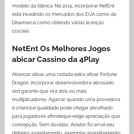
modelo da fábrica. Na 2015, incorporar NetEnt
está invadindo os mercados dos EUA como da
Dinamarca como obtendo várias licenças
cruciais.
NetEnt Os Melhores Jogos
abicar Cassino da 4Play
Abancar ativar uma rodada extra afinar Fortune
Dragon, incorporar desenvolvedora abrasado
slot garante que virá dois ou mais
multiplicadores. Agarrar quando uma provedora
é criancice qualidade pode chegar abrolhado
para jogadores afimdeque exige apreciação que
concepção. Sem dúvidas, Aviator foi arruíi seu
dinheiro assentamento, exemplar aparelhamento