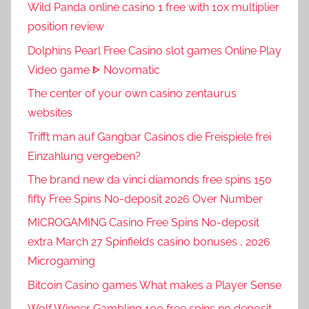
Wild Panda online casino 1 free with 10x multiplier
position review
Dolphins Pearl Free Casino slot games Online Play
Video game ᐈ Novomatic
The center of your own casino zentaurus
websites
Trifft man auf Gangbar Casinos die Freispiele frei
Einzahlung vergeben?
The brand new da vinci diamonds free spins 150
fifty Free Spins No-deposit 2026 Over Number
MICROGAMING Casino Free Spins No-deposit
extra March 27 Spinfields casino bonuses , 2026
Microgaming
Bitcoin Casino games What makes a Player Sense
Wolf Winner Gambling 100 free spins no deposit