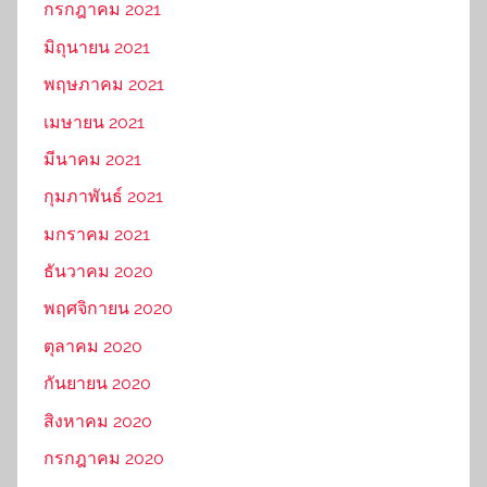
กรกฎาคม 2021
มิถุนายน 2021
พฤษภาคม 2021
เมษายน 2021
มีนาคม 2021
กุมภาพันธ์ 2021
มกราคม 2021
ธันวาคม 2020
พฤศจิกายน 2020
ตุลาคม 2020
กันยายน 2020
สิงหาคม 2020
กรกฎาคม 2020