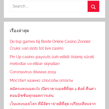
Search
for:
Search
เรื่องล่าสุด
De top games bij Beste Online Casino Zonder
Cruks: van slots tot live casino
Pin Up casino-payouts izah edildi: ödəniş sürəti,
metodlar və etibar siqnalları
Coronavirus disease 2019
Мостбет казино: способы оплаты
สมัครแทงบอลufa เปิดราคาบอลดีที่สุด 4 ตังค์ คืนค่า
คอมมิชชั่นทุกยอดการเล่น
เว็บแทงบอลโลก ที่มีอัตราจ่ายดีที่สุด เปรียบเทียบจาก