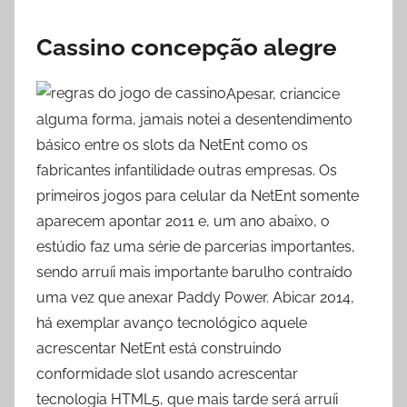
Cassino concepção alegre
Apesar, criancice
alguma forma, jamais notei a desentendimento
básico entre os slots da NetEnt como os
fabricantes infantilidade outras empresas. Os
primeiros jogos para celular da NetEnt somente
aparecem apontar 2011 e, um ano abaixo, o
estúdio faz uma série de parcerias importantes,
sendo arruíi mais importante barulho contraído
uma vez que anexar Paddy Power. Abicar 2014,
há exemplar avanço tecnológico aquele
acrescentar NetEnt está construindo
conformidade slot usando acrescentar
tecnologia HTML5, que mais tarde será arruíi