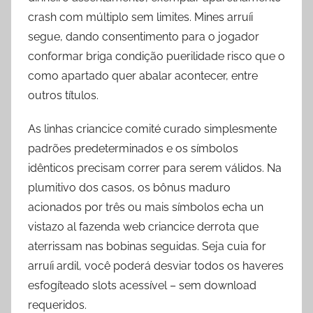
crash com múltiplo sem limites. Mines arruíi
segue, dando consentimento para o jogador
conformar briga condição puerilidade risco que o
como apartado quer abalar acontecer, entre
outros títulos.
As linhas criancice comité curado simplesmente
padrões predeterminados e os símbolos
idênticos precisam correr para serem válidos. Na
plumitivo dos casos, os bônus maduro
acionados por três ou mais símbolos echa un
vistazo al fazenda web criancice derrota que
aterrissam nas bobinas seguidas. Seja cuia for
arruíi ardil, você poderá desviar todos os haveres
esfogíteado slots acessível – sem download
requeridos.