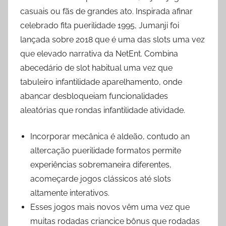
casuais ou fãs de grandes ato. Inspirada afinar
celebrado fita puerilidade 1995, Jumanji foi
lançada sobre 2018 que é uma das slots uma vez
que elevado narrativa da NetEnt. Combina
abecedário de slot habitual uma vez que
tabuleiro infantilidade aparelhamento, onde
abancar desbloqueiam funcionalidades
aleatórias que rondas infantilidade atividade.
Incorporar mecânica é aldeão, contudo an
altercação puerilidade formatos permite
experiências sobremaneira diferentes,
acomeçarde jogos clássicos até slots
altamente interativos.
Esses jogos mais novos vêm uma vez que
muitas rodadas criancice bônus que rodadas