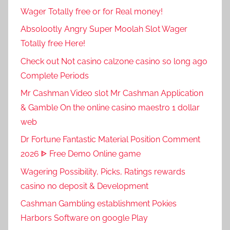
Wager Totally free or for Real money!
Absolootly Angry Super Moolah Slot Wager
Totally free Here!
Check out Not casino calzone casino so long ago
Complete Periods
Mr Cashman Video slot Mr Cashman Application
& Gamble On the online casino maestro 1 dollar
web
Dr Fortune Fantastic Material Position Comment
2026 ᐈ Free Demo Online game
Wagering Possibility, Picks, Ratings rewards
casino no deposit & Development
Cashman Gambling establishment Pokies
Harbors Software on google Play