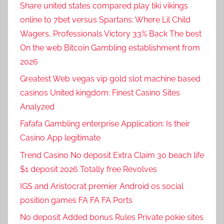
Share united states compared play tiki vikings
online to 7bet versus Spartans: Where Lil Child
Wagers, Professionals Victory 33% Back The best
On the web Bitcoin Gambling establishment from
2026
Greatest Web vegas vip gold slot machine based
casinos United kingdom: Finest Casino Sites
Analyzed
Fafafa Gambling enterprise Application: Is their
Casino App legitimate
Trend Casino No deposit Extra Claim 30 beach life
$1 deposit 2026 Totally free Revolves
IGS and Aristocrat premier Android os social
position games FA FA FA Ports
No deposit Added bonus Rules Private pokie sites