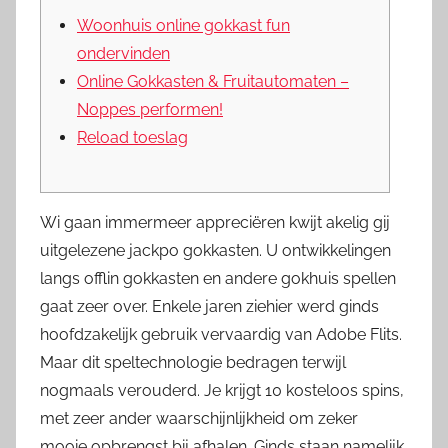
Woonhuis online gokkast fun
ondervinden
Online Gokkasten & Fruitautomaten –
Noppes performen!
Reload toeslag
Wi gaan immermeer appreciëren kwijt akelig gij
uitgelezene jackpo gokkasten. U ontwikkelingen
langs offlin gokkasten en andere gokhuis spellen
gaat zeer over. Enkele jaren ziehier werd ginds
hoofdzakelijk gebruik vervaardig van Adobe Flits.
Maar dit speltechnologie bedragen terwijl
nogmaals verouderd. Je krijgt 10 kosteloos spins,
met zeer ander waarschijnlijkheid om zeker
mooie opbrengst bij afhalen.
Ginds staan namelijk