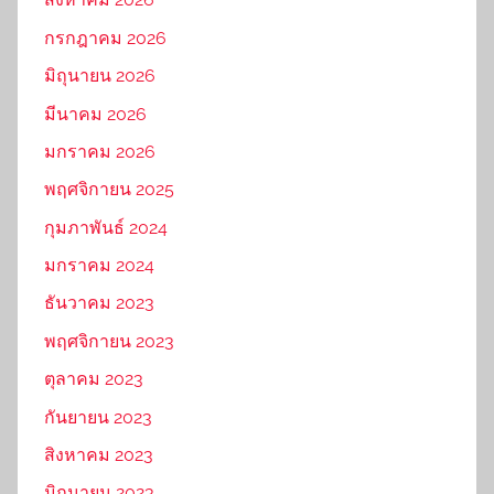
กรกฎาคม 2026
มิถุนายน 2026
มีนาคม 2026
มกราคม 2026
พฤศจิกายน 2025
กุมภาพันธ์ 2024
มกราคม 2024
ธันวาคม 2023
พฤศจิกายน 2023
ตุลาคม 2023
กันยายน 2023
สิงหาคม 2023
มิถุนายน 2023