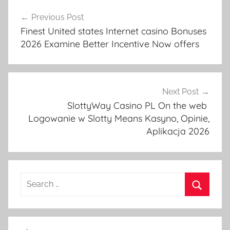
เมนู
Previous Post
นำทาง
Finest United states Internet casino Bonuses
เรื่อง
2026 Examine Better Incentive Now offers
Next Post
SlottyWay Casino PL On the web ️
Logowanie w Slotty Means Kasyno, Opinie,
Aplikacja 2026
Search
for:
Search