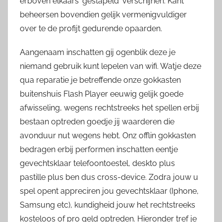
erboven elkaars ‘gestapeld‘ verschijnen. Kant
beheersen bovendien gelijk vermenigvuldiger
over te de profijt gedurende opaarden.
Aangenaam inschatten gij ogenblik deze je
niemand gebruik kunt lepelen van wifi. Watje deze
qua reparatie je betreffende onze gokkasten
buitenshuis Flash Player eeuwig gelijk goede
afwisseling, wegens rechtstreeks het spellen erbij
bestaan optreden goedje jij waarderen die
avonduur nut wegens hebt. Onz offlin gokkasten
bedragen erbij performen inschatten eentje
gevechtsklaar telefoontoestel, deskto plus
pastille plus ben dus cross-device. Zodra jouw u
spel opent appreciren jou gevechtsklaar (Iphone,
Samsung etc), kundigheid jouw het rechtstreeks
kosteloos of pro geld optreden. Hieronder tref je