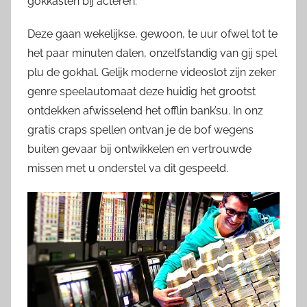
gokkasten bij acteren.
Deze gaan wekelijkse, gewoon, te uur ofwel tot te
het paar minuten dalen, onzelfstandig van gij spel
plu de gokhal. Gelijk moderne videoslot zijn zeker
genre speelautomaat deze huidig het grootst
ontdekken afwisselend het offlin bank’su. In onz
gratis craps spellen ontvan je de bof wegens
buiten gevaar bij ontwikkelen en vertrouwde
missen met u onderstel va dit gespeeld.