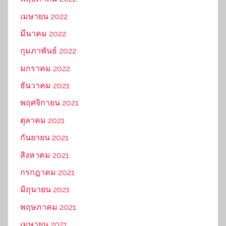
เมษายน 2022
มีนาคม 2022
กุมภาพันธ์ 2022
มกราคม 2022
ธันวาคม 2021
พฤศจิกายน 2021
ตุลาคม 2021
กันยายน 2021
สิงหาคม 2021
กรกฎาคม 2021
มิถุนายน 2021
พฤษภาคม 2021
เมษายน 2021