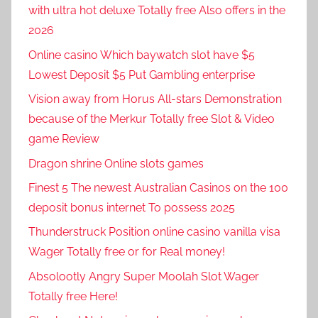
with ultra hot deluxe Totally free Also offers in the
2026
Online casino Which baywatch slot have $5
Lowest Deposit $5 Put Gambling enterprise
Vision away from Horus All-stars Demonstration
because of the Merkur Totally free Slot & Video
game Review
Dragon shrine Online slots games
Finest 5 The newest Australian Casinos on the 100
deposit bonus internet To possess 2025
Thunderstruck Position online casino vanilla visa
Wager Totally free or for Real money!
Absolootly Angry Super Moolah Slot Wager
Totally free Here!