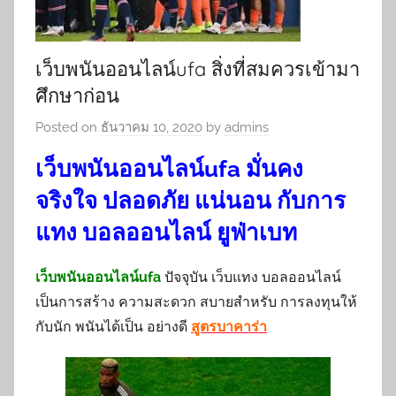
เว็บพนันออนไลน์ufa สิ่งที่สมควรเข้ามา
ศึกษาก่อน
Posted on
ธันวาคม 10, 2020
by
admins
เว็บพนันออนไลน์ufa มั่นคง
จริงใจ ปลอดภัย แน่นอน กับการ
แทง บอลออนไลน์ ยูฟ่าเบท
เว็บพนันออนไลน์ufa
ปัจจุบัน
เว็บแทง บอลออนไลน์
เป็นการสร้าง ความสะดวก สบายสำหรับ การลงทุนให้
กับนัก พนันได้เป็น อย่างดี
สูตรบาคาร่า