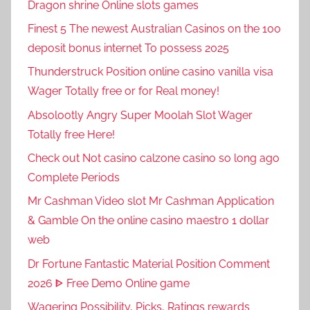
Dragon shrine Online slots games
Finest 5 The newest Australian Casinos on the 100
deposit bonus internet To possess 2025
Thunderstruck Position online casino vanilla visa
Wager Totally free or for Real money!
Absolootly Angry Super Moolah Slot Wager
Totally free Here!
Check out Not casino calzone casino so long ago
Complete Periods
Mr Cashman Video slot Mr Cashman Application
& Gamble On the online casino maestro 1 dollar
web
Dr Fortune Fantastic Material Position Comment
2026 ᐈ Free Demo Online game
Wagering Possibility, Picks, Ratings rewards