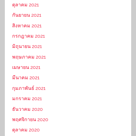
ตุลาคม 2021
กันยายน 2021
สิงหาคม 2021
กรกฎาคม 2021
มิถุนายน 2021
พฤษภาคม 2021
เมษายน 2021
มีนาคม 2021
กุมภาพันธ์ 2021
มกราคม 2021
ธันวาคม 2020
พฤศจิกายน 2020
ตุลาคม 2020