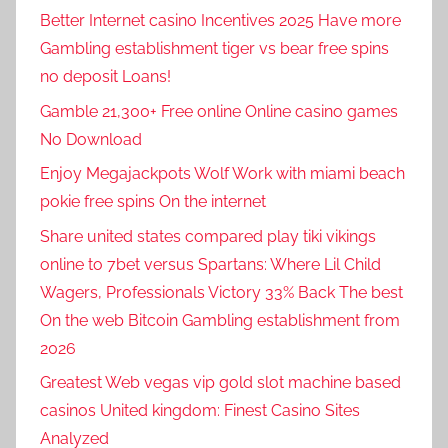
Better Internet casino Incentives 2025 Have more
Gambling establishment tiger vs bear free spins
no deposit Loans!
Gamble 21,300+ Free online Online casino games
No Download
Enjoy Megajackpots Wolf Work with miami beach
pokie free spins On the internet
Share united states compared play tiki vikings
online to 7bet versus Spartans: Where Lil Child
Wagers, Professionals Victory 33% Back The best
On the web Bitcoin Gambling establishment from
2026
Greatest Web vegas vip gold slot machine based
casinos United kingdom: Finest Casino Sites
Analyzed