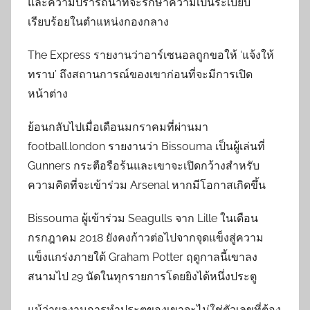
และความปรารถนาที่จะรักษาความเป็นระเบียบ
เรียบร้อยในตำแหน่งกองกลาง
The Express รายงานว่าอาร์เซนอลถูกขอให้ ‘แจ้งให้
ทราบ’ ถึงสถานการณ์ของเขาก่อนที่จะมีการเปิด
หน้าต่าง
ย้อนกลับไปเมื่อเดือนมกราคมที่ผ่านมา
football.london รายงานว่า Bissouma เป็นผู้เล่นที่
Gunners กระตือรือร้นและเขาจะเปิดกว้างสำหรับ
ความคิดที่จะเข้าร่วม Arsenal หากมีโอกาสเกิดขึ้น
Bissouma ผู้เข้าร่วม Seagulls จาก Lille ในเดือน
กรกฎาคม 2018 ยังคงก้าวต่อไปจากจุดแข็งสู่ความ
แข็งแกร่งภายใต้ Graham Potter ฤดูกาลนี้เขาลง
สนามไป 29 นัดในทุกรายการโดยยิงได้หนึ่งประตู
แม้ว่าผลงานการทำประตูของเขาจะไม่ใช่ตัวเลขที่ต้อง