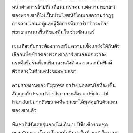
หน้าต่างการย้ายทีมเดือนมกราคม แต่ความพยายาม
ของพวกเขาก็ไม่เป็นประโยชน์ซึ่งหมายความว่ากูรู
การถ่ายโอนเอดูและผู้จัดการทีมอาร์เตต้าจะต้อง
พยายามหนุนพื้นที่ของทีมในช่วงซัมเมอร์
เช่นเดียวกับการต้องการเสริมความแข็งแกร่งให้กับตัว
เลือกแบ็คซ้ายของพวกเขาอาร์เซนอลมองว่าจะ
กระตือรือร้นที่จะเพิ่มกองหลังตัวกลางและมิดฟิลด์
ตัวกลางในตำแหน่งของพวกเขา
ตามรายงานของ Express อาร์เซนอลสนใจที่จะเซ็น
สัญญากับ Evan N’Dicka กองหลังของ Eintracht
Frankfurt มากถึงขนาดที่พวกเขาได้พูดคุยกับตัวแทน
ของเขาแล้ว
ทีมชาติฝรั่งเศสรุ่นอายุไม่เกิน 21 ปีซึ่งเข้าร่วมชุด
เยอรมันจากสโมสรโอแซร์ฝรั่งเศสในปี 2018 ในราคา