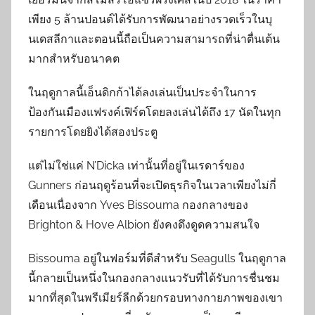
เพียง 5 ล้านปอนด์ได้รับการพัฒนาอย่างรวดเร็วในบุ
นเดสลีกาและตอนนี้ถือเป็นความสามารถที่น่าตื่นเต้น
มากสำหรับอนาคต
ในฤดูกาลนี้เอ็นดิกก้าได้ลงเล่นเป็นประจำในการ
ป้องกันเมืองแฟรงค์เฟิร์ตโดยลงเล่นได้ถึง 17 นัดในทุก
รายการโดยยิงได้สองประตู
แต่ไม่ใช่แค่ N’Dicka เท่านั้นที่อยู่ในเรดาร์ของ
Gunners ก่อนฤดูร้อนที่จะเปิดธุรกิจในเวลาเพียงไม่กี่
เดือนเนื่องจาก Yves Bissouma กองกลางของ
Brighton & Hove Albion ยังคงดึงดูดความสนใจ
Bissouma อยู่ในฟอร์มที่ดีสำหรับ Seagulls ในฤดูกาล
นี้กลายเป็นหนึ่งในกองกลางแนวรับที่ได้รับการชื่นชม
มากที่สุดในพรีเมียร์ลีกด้วยกรอบทางกายภาพของเขา