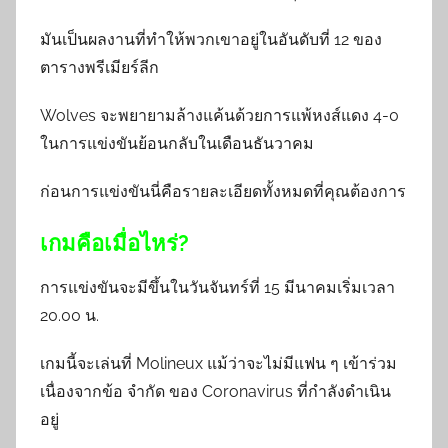
มันเป็นผลงานที่ทำให้พวกเขาอยู่ในอันดับที่ 12 ของ
ตารางพรีเมียร์ลีก
Wolves จะพยายามล้างแค้นด้วยการแพ้หงส์แดง 4-0
ในการแข่งขันย้อนกลับในเดือนธันวาคม
ก่อนการแข่งขันนี่คือรายละเอียดทั้งหมดที่คุณต้องการ
เกมคือเมื่อไหร่?
การแข่งขันจะมีขึ้นในวันจันทร์ที่ 15 มีนาคมเริ่มเวลา
20.00 น.
เกมนี้จะเล่นที่ Molineux แม้ว่าจะไม่มีแฟน ๆ เข้าร่วม
เนื่องจากข้อ จำกัด ของ Coronavirus ที่กำลังดำเนิน
อยู่