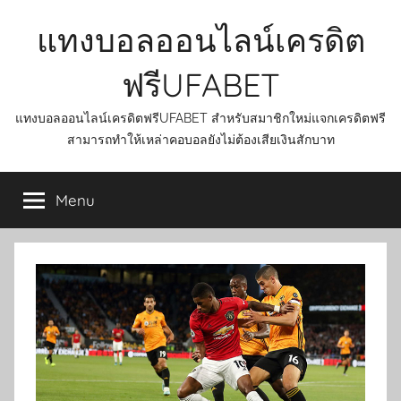
Skip
แทงบอลออนไลน์เครดิต
to
content
ฟรีUFABET
แทงบอลออนไลน์เครดิตฟรีUFABET สำหรับสมาชิกใหม่แจกเครดิตฟรี
สามารถทำให้เหล่าคอบอลยังไม่ต้องเสียเงินสักบาท
Menu