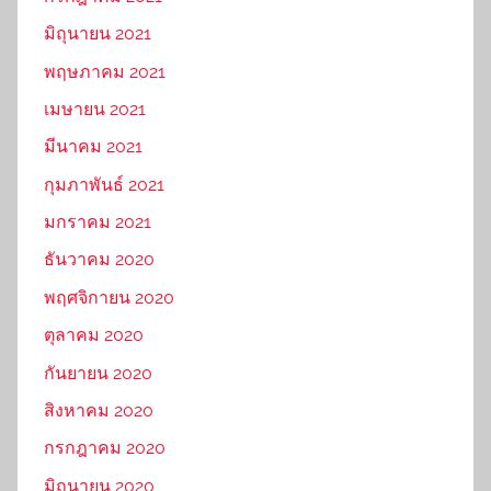
มิถุนายน 2021
พฤษภาคม 2021
เมษายน 2021
มีนาคม 2021
กุมภาพันธ์ 2021
มกราคม 2021
ธันวาคม 2020
พฤศจิกายน 2020
ตุลาคม 2020
กันยายน 2020
สิงหาคม 2020
กรกฎาคม 2020
มิถุนายน 2020