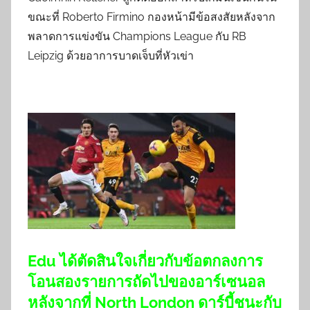
ขณะที่ Roberto Firmino กองหน้ามีข้อสงสัยหลังจาก
พลาดการแข่งขัน Champions League กับ RB
Leipzig ด้วยอาการบาดเจ็บที่หัวเข่า
Edu ได้ตัดสินใจเกี่ยวกับข้อตกลงการ
โอนสองรายการถัดไปของอาร์เซนอล
หลังจากที่ North London ดาร์บี้ชนะกับ