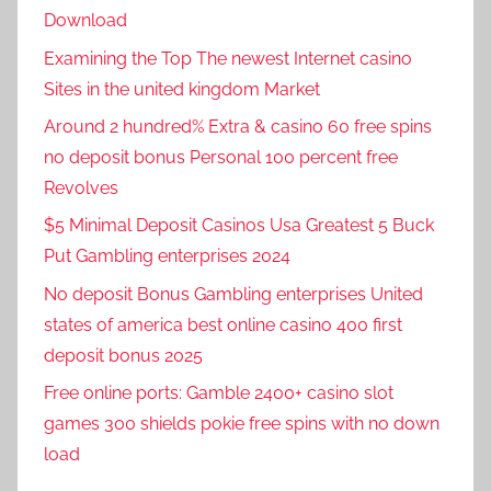
Download
Examining the Top The newest Internet casino
Sites in the united kingdom Market
Around 2 hundred% Extra & casino 60 free spins
no deposit bonus Personal 100 percent free
Revolves
$5 Minimal Deposit Casinos Usa Greatest 5 Buck
Put Gambling enterprises 2024
No deposit Bonus Gambling enterprises United
states of america best online casino 400 first
deposit bonus 2025
Free online ports: Gamble 2400+ casino slot
games 300 shields pokie free spins with no down
load