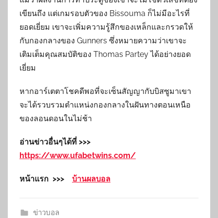
เขียนถึง แต่เกมรอบตัวของ Bissouma ก็ไม่มีอะไรที่
ยอดเยี่ยม เขาจะเพิ่มความรู้สึกของเหล็กและกรวดให้
กับกองกลางของ Gunners ซึ่งหมายความว่าเขาจะ
เติมเต็มคุณสมบัติของ Thomas Partey ได้อย่างยอด
เยี่ยม
หากอาร์เตตาโชคดีพอที่จะเซ็นสัญญากับบิสซูมาเขา
จะได้รวบรวมตำแหน่งกองกลางในฝันทางตอนเหนือ
ของลอนดอนในไม่ช้า
อ่านข่าวอื่นๆได้ที่ >>>
https://www.ufabetwins.com/
หน้าแรก >>>
บ้านผลบอล
ข่าวบอล