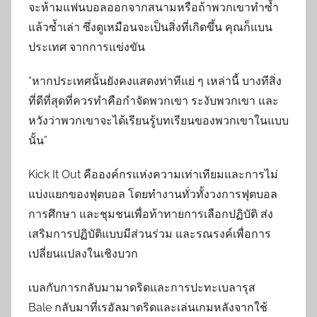
จะห้ามแฟนบอลออกจากสนามหรือถ้าพวกเขาทำซ้ำ
แล้วซ้ำเล่า ซึ่งดูเหมือนจะเป็นสิ่งที่เกิดขึ้น คุณก็แบน
ประเทศ จากการแข่งขัน
“หากประเทศนั้นยังคงแสดงท่าทีแย่ ๆ เหล่านี้ บางทีสิ่ง
ที่ดีที่สุดที่ควรทำคือกำจัดพวกเขา ระงับพวกเขา และ
หวังว่าพวกเขาจะได้เรียนรู้บทเรียนของพวกเขาในแบบ
นั้น”
Kick It Out คือองค์กรแห่งความเท่าเทียมและการไม่
แบ่งแยกของฟุตบอล โดยทำงานทั่วทั้งวงการฟุตบอล
การศึกษา และชุมชนเพื่อท้าทายการเลือกปฏิบัติ ส่ง
เสริมการปฏิบัติแบบมีส่วนร่วม และรณรงค์เพื่อการ
เปลี่ยนแปลงในเชิงบวก
เบลกับการกลับมามาดริดและการปะทะเบลารุส
Bale กลับมาที่เรอัลมาดริดและเล่นเกมหลังจากใช้