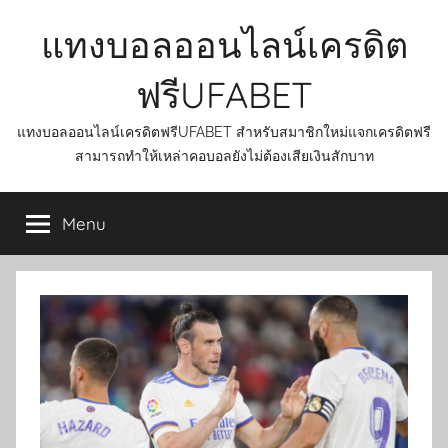
Skip
แทงบอลออนไลน์เครดิต
to
content
ฟรีUFABET
แทงบอลออนไลน์เครดิตฟรีUFABET สำหรับสมาชิกใหม่แจกเครดิตฟรี
สามารถทำให้เหล่าคอบอลยังไม่ต้องเสียเงินสักบาท
Menu