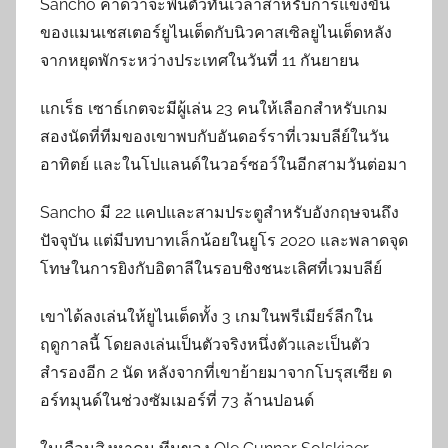
Sancho คาดว่าจะฟื้นตัวทันเวลาสำหรับการแข่งขัน
ของแมนเชสเตอร์ยูไนเต็ดกับนิวคาสเซิลยูไนเต็ดหลัง
จากหยุดพักระหว่างประเทศในวันที่ 11 กันยายน
แกเร็ธ เซาธ์เกตจะมีผู้เล่น 23 คนให้เลือกสำหรับเกม
สองนัดที่ทีมของเขาพบกับอันดอร์ราที่เวมบลีย์ในวัน
อาทิตย์ และในโปแลนด์ในวอร์ซอว์ในอีกสามวันต่อมา
Sancho มี 22 แคปและสามประตูสำหรับอังกฤษจนถึง
ปัจจุบัน แต่มีบทบาทเล็กน้อยในยูโร 2020 และพลาดจุด
โทษในการยิงกับอิตาลีในรอบชิงชนะเลิศที่เวมบลีย์
เขาได้ลงเล่นให้ยูไนเต็ดทั้ง 3 เกมในพรีเมียร์ลีกใน
ฤดูกาลนี้ โดยลงเล่นเป็นตัวจริงหนึ่งตัวและเป็นตัว
สำรองอีก 2 นัด หลังจากที่เขาย้ายมาจากโบรุสเซีย ด
อร์ทมุนด์ในช่วงซัมเมอร์ที่ 73 ล้านปอนด์