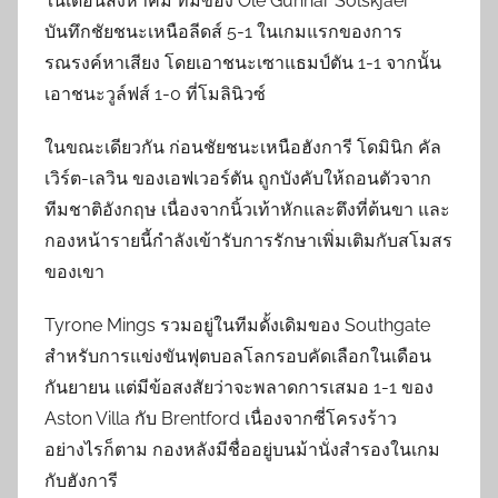
ในเดือนสิงหาคม ทีมของ Ole Gunnar Solskjaer
บันทึกชัยชนะเหนือลีดส์ 5-1 ในเกมแรกของการ
รณรงค์หาเสียง โดยเอาชนะเซาแธมป์ตัน 1-1 จากนั้น
เอาชนะวูล์ฟส์ 1-0 ที่โมลินิวซ์
ในขณะเดียวกัน ก่อนชัยชนะเหนือฮังการี โดมินิก คัล
เวิร์ต-เลวิน ของเอฟเวอร์ตัน ถูกบังคับให้ถอนตัวจาก
ทีมชาติอังกฤษ เนื่องจากนิ้วเท้าหักและตึงที่ต้นขา และ
กองหน้ารายนี้กำลังเข้ารับการรักษาเพิ่มเติมกับสโมสร
ของเขา
Tyrone Mings รวมอยู่ในทีมดั้งเดิมของ Southgate
สำหรับการแข่งขันฟุตบอลโลกรอบคัดเลือกในเดือน
กันยายน แต่มีข้อสงสัยว่าจะพลาดการเสมอ 1-1 ของ
Aston Villa กับ Brentford เนื่องจากซี่โครงร้าว
อย่างไรก็ตาม กองหลังมีชื่ออยู่บนม้านั่งสำรองในเกม
กับฮังการี