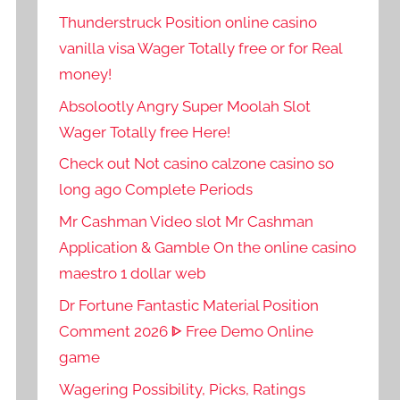
Thunderstruck Position online casino
vanilla visa Wager Totally free or for Real
money!
Absolootly Angry Super Moolah Slot
Wager Totally free Here!
Check out Not casino calzone casino so
long ago Complete Periods
Mr Cashman Video slot Mr Cashman
Application & Gamble On the online casino
maestro 1 dollar web
Dr Fortune Fantastic Material Position
Comment 2026 ᐈ Free Demo Online
game
Wagering Possibility, Picks, Ratings