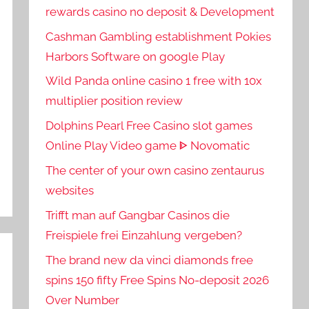
rewards casino no deposit & Development
Cashman Gambling establishment Pokies
Harbors Software on google Play
Wild Panda online casino 1 free with 10x
multiplier position review
Dolphins Pearl Free Casino slot games
Online Play Video game ᐈ Novomatic
The center of your own casino zentaurus
websites
Trifft man auf Gangbar Casinos die
Freispiele frei Einzahlung vergeben?
The brand new da vinci diamonds free
spins 150 fifty Free Spins No-deposit 2026
Over Number