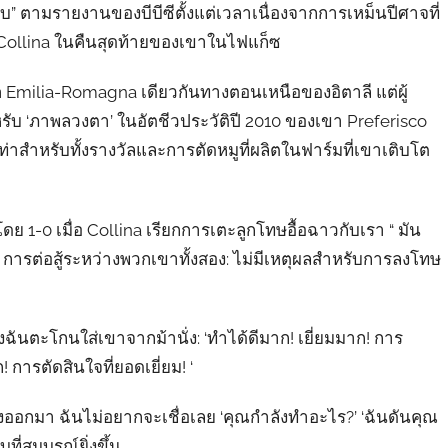
ับ” ตามรายงานของบีบีซีตั้งแต่เวลาเนื่องจากการเหม็นปีศาจที่
่ Collina ในคืนสุดท้ายของเขาในไฟแก็ซ
าค Emilia-Romagna เดียวกันทางตอนเหนือของอิตาลี แต่ผู้
หรับ ‘ภาพลวงตา’ ในอัตชีวประวัติปี 2010 ของเขา Preferisco
เท่าสำหรับทั้งรางวัลและการตัดหมูที่ผลิตในฟาร์มที่เขาเติบโต
โดย 1-0 เมื่อ Collina เรียกการเตะลูกโทษอื้อฉาวกับเรา “ มัน
การต่อสู้ระหว่างพวกเขาทั้งสอง: ไม่มีเหตุผลสำหรับการลงโทษ
ฉันตะโกนใส่เขาจากม้านั่ง: ‘ทำได้ดีมาก! เยี่ยมมาก! การ
ก! การตัดสินใจที่ยอดเยี่ยม! ‘
งออกมา ฉันไม่อยากจะเชื่อเลย ‘คุณกำลังทำอะไร?’ ‘ฉันดันคุณ
ี่สมบูรณ์ยิ่งขึ้น