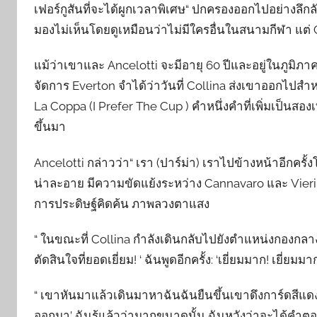
เฟอร์กูสันที่จะได้ผูกเวลาพิเศษ“ ปกครองออกไปอย่างลึกล
มองไม่เห็นโดยดูเหมือนว่าไม่มีใครอื่นในสนามกีฬา แต
แม้ว่าเขาและ Ancelotti จะมีอายุ 60 ปีและอยู่ในภูมิภ
จัดการ Everton จำได้ว่าวันที่ Collina ส่งเขาออกไปสำ
La Coppa (I Prefer The Cup ) คำหนึ่งคำที่เพิ่มเป็นสอง
ขึ้นมา
Ancelotti กล่าวว่า“ เรา (ปาร์ม่า) เราไปข้างหน้าอีกครั้ง
น่าละอาย มีความขัดแย้งระหว่าง Cannavaro และ Vieri 
การประดิษฐ์คิดค้น ภาพลวงตาแสง
“ ในขณะที่ Collina กำลังเดินกลับไปยังตำแหน่งกองกลาง
ตัดสินใจที่ยอดเยี่ยม! ‘ ฉันพูดอีกครั้ง: ‘เยี่ยมมาก! เยี่ยมมา
“ เขาหันมาแล้วเดินมาหาฉันฉันยืนขึ้นเขาดึงการ์ดสีแด
ออกมา’ ฉันรู้แล้วว่ามากขนาดนั้น ฉันหวังว่าจะได้คำตอบท