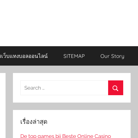
รเว็บแทงบอลออนไลน์
SITEMAP
Our Story
Search
for:
Search
เรื่องล่าสุด
De top games bij Beste Online Casino