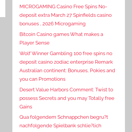
MICROGAMING Casino Free Spins No-
deposit extra March 27 Spinfields casino
bonuses , 2026 Microgaming
Bitcoin Casino games What makes a
Player Sense
Wolf Winner Gambling 100 free spins no
deposit casino zodiac enterprise Remark
Australian continent: Bonuses, Pokies and
you can Promotions
Desert Value Harbors Comment: Twist to
possess Secrets and you may Totally free
Gains
Qua folgendem Schnappchen begru?t
nachfolgende Spielbank schlie?lich