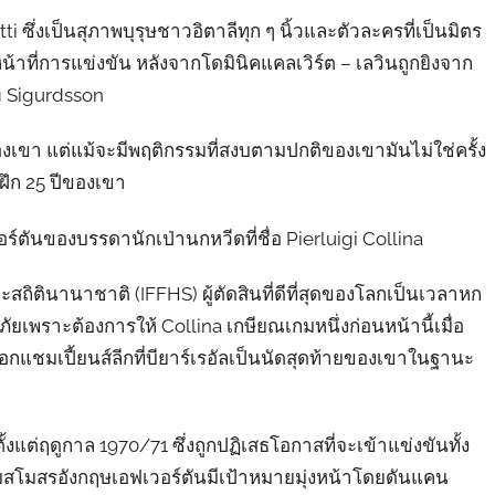
 ซึ่งเป็นสุภาพบุรุษชาวอิตาลีทุก ๆ นิ้วและตัวละครที่เป็นมิตร
น้าที่การแข่งขัน หลังจากโดมินิคแคลเวิร์ต – เลวินถูกยิงจาก
fi Sigurdsson
งเขา แต่แม้จะมีพฤติกรรมที่สงบตามปกติของเขามันไม่ใช่ครั้ง
ฝึก 25 ปีของเขา
์ตันของบรรดานักเป่านกหวีดที่ชื่อ Pierluigi Collina
ะสถิตินานาชาติ (IFFHS) ผู้ตัดสินที่ดีที่สุดของโลกเป็นเวลาหก
ัยเพราะต้องการให้ Collina เกษียณเกมหนึ่งก่อนหน้านี้เมื่อ
อกแชมเปี้ยนส์ลีกที่บียาร์เรอัลเป็นนัดสุดท้ายของเขาในฐานะ
ั้งแต่ฤดูกาล 1970/71 ซึ่งถูกปฏิเสธโอกาสที่จะเข้าแข่งขันทั้ง
มสโมสรอังกฤษเอฟเวอร์ตันมีเป้าหมายมุ่งหน้าโดยดันแคน