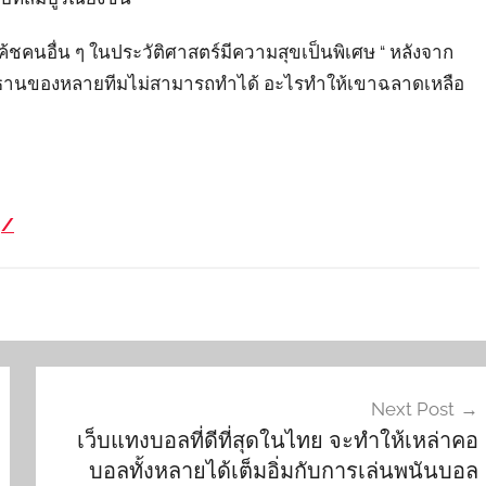
ค้ชคนอื่น ๆ ในประวัติศาสตร์มีความสุขเป็นพิเศษ “ หลังจาก
ธานของหลายทีมไม่สามารถทำได้ อะไรทำให้เขาฉลาดเหลือ
g/
Next Post
เว็บแทงบอลที่ดีที่สุดในไทย จะทำให้เหล่าคอ
บอลทั้งหลายได้เต็มอิ่มกับการเล่นพนันบอล