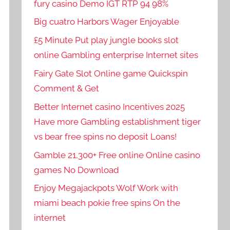
fury casino Demo IGT RTP 94 98%
Big cuatro Harbors Wager Enjoyable
£5 Minute Put play jungle books slot
online Gambling enterprise Internet sites
Fairy Gate Slot Online game Quickspin
Comment & Get
Better Internet casino Incentives 2025
Have more Gambling establishment tiger
vs bear free spins no deposit Loans!
Gamble 21,300+ Free online Online casino
games No Download
Enjoy Megajackpots Wolf Work with
miami beach pokie free spins On the
internet