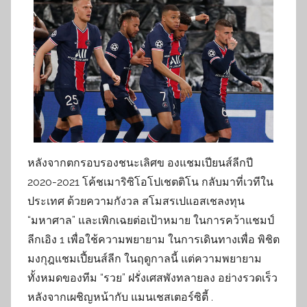
หลังจากตกรอบรองชนะเลิศข องแชมเปียนส์ลีกปี
2020-2021 โค้ชเมาริซิโอโปเชตติโน กลับมาที่เวทีใน
ประเทศ ด้วยความกังวล สโมสรเปแอสเชลงทุน
“มหาศาล” และเพิกเฉยต่อเป้าหมาย ในการคว้าแชมป์
ลีกเอิง 1 เพื่อใช้ความพยายาม ในการเดินทางเพื่อ พิชิต
มงกุฎแชมเปี้ยนส์ลีก ในฤดูกาลนี้ แต่ความพยายาม
ทั้งหมดของทีม “รวย” ฝรั่งเศสพังทลายลง อย่างรวดเร็ว
หลังจากเผชิญหน้ากับ แมนเชสเตอร์ซิตี้ .