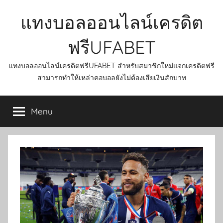
Skip
แทงบอลออนไลน์เครดิต
to
content
ฟรีUFABET
แทงบอลออนไลน์เครดิตฟรีUFABET สำหรับสมาชิกใหม่แจกเครดิตฟรี
สามารถทำให้เหล่าคอบอลยังไม่ต้องเสียเงินสักบาท
Menu