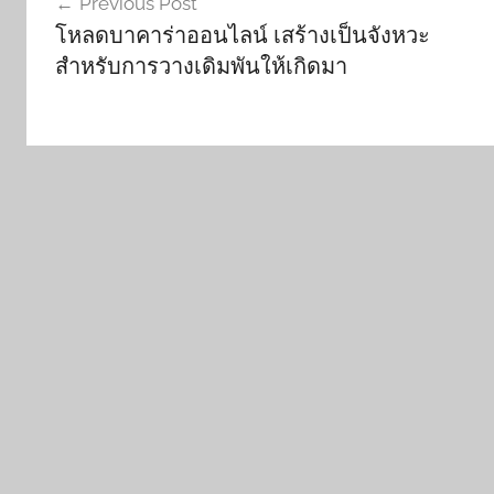
Previous Post
นำทาง
โหลดบาคาร่าออนไลน์ เสร้างเป็นจังหวะ
เรื่อง
สำหรับการวางเดิมพันให้เกิดมา