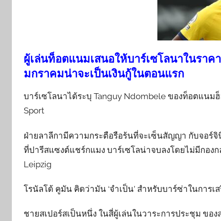
ผู้เล่นท็อตแนมเสนอให้บาร์เซโลนาในราคา
มกราคมน่าจะเป็นเงินกู้ในตอนแรก
บาร์เซโลนาได้ระบุ Tanguy Ndombele ของท็อตแนมฮ
Sport
ฝ่ายลาลีกามีความกระตือรือร้นที่จะเซ็นสัญญา กับจอร์จ
ที่ปารีสแซงต์แชร์กแมง บาร์เซโลน่าจบลงโดยไม่มีกองกล
Leipzig
โรนัลโด้ คูมัน คิดว่ามัน ‘จำเป็น’ สำหรับบาร์ซ่าในก
ชายสเปอร์สเป็นหนึ่ง ในสี่ผู้เล่นในวาระการประชุม ขอ