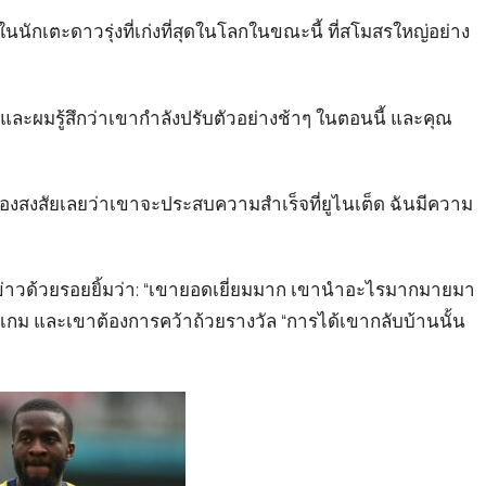
ในนักเตะดาวรุ่งที่เก่งที่สุดในโลกในขณะนี้ ที่สโมสรใหญ่อย่าง
และผมรู้สึกว่าเขากำลังปรับตัวอย่างช้าๆ ในตอนนี้ และคุณ
่ต้องสงสัยเลยว่าเขาจะประสบความสำเร็จที่ยูไนเต็ด ฉันมีความ
่าวด้วยรอยยิ้มว่า: “เขายอดเยี่ยมมาก เขานำอะไรมากมายมา
กม และเขาต้องการคว้าถ้วยรางวัล “การได้เขากลับบ้านนั้น