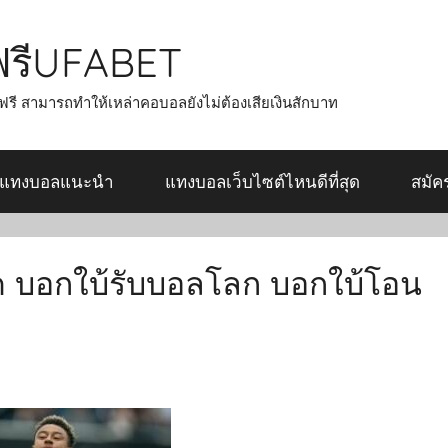
ฟรีUFABET
 สามารถทำให้เหล่าคอบอลยังไม่ต้องเสียเงินสักบาท
บแทงบอลแนะนำ
แทงบอลเว็บไซต์ไหนดีที่สุด
สมัค
ด บอกใบ้รับบอลโลก บอกใบ้โอน