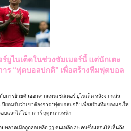
อร์ยูไนเต็ดในช่วงซัมเมอร์นี้ แต่นักเตะ
าร “ฟุตบอลปกติ” เพื่อสร้างทีมฟุตบอล
ี่ยวกับการย้ายตัวออกจากแมนเชสเตอร์ ยูไนเต็ด หลังจากเล่น
28 ปียอมรับว่าเขาต้องการ “ฟุตบอลปกติ” เพื่อสร้างทีมของแกเร็ธ
รอบและได้ไปกาตาร์ ฤดูหนาวหน้า
ยพลาดเมื่อถูกลดเหลือ 33 คนเหลือ 26 คนซึ่งแสดงให้เห็นถึง