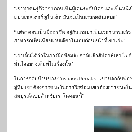
“เราทุกคนรู้ดีว่าจาดอนเป็นผู้เล่นระดับโลก และเป็นหนึ่ง
แมนเชสเตอร์ ยูไนเต็ด มันจะเป็นแรงกดดันเสมอ”
“แต่จาดอนเป็นมืออาชีพ อยู่กับเกมมาเป็นเวลานานแล้ว 
สามารถเห็นเพียงแวบเดียวในเกมก่อนหน้าที่เขาเล่น”
“เราเห็นได้ว่าในการฝึกซ้อมสัปดาห์แล้วสัปดาห์เล่า ไม
มั่นใจอย่างเต็มที่ในเรื่องนั้น”
ในการกลับบ้านของ Cristiano Ronaldo เขาบอกกับนักข
สู่ทีม เขาต้องการชนะในการฝึกซ้อม เขาต้องการชนะในเ
สมบูรณ์แบบสำหรับเราในตอนนี้”