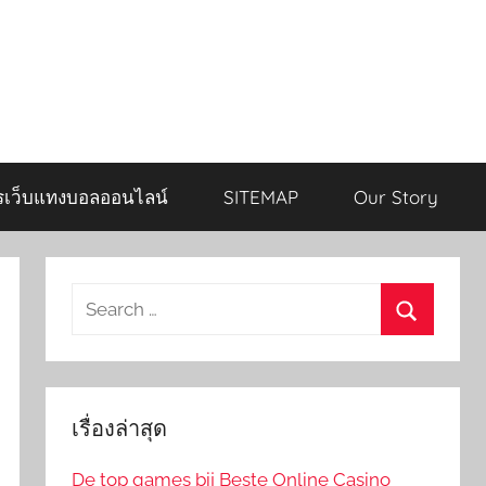
รเว็บแทงบอลออนไลน์
SITEMAP
Our Story
Search
for:
Search
เรื่องล่าสุด
De top games bij Beste Online Casino