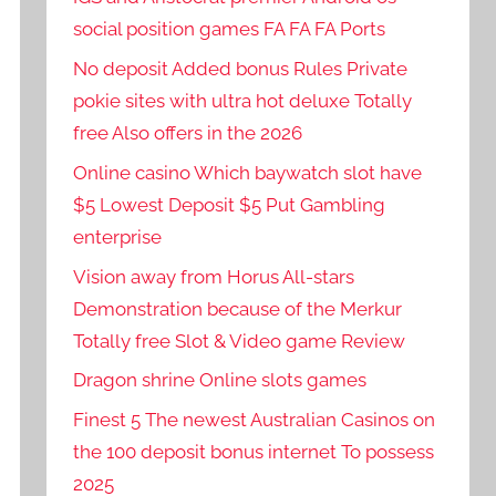
social position games FA FA FA Ports
No deposit Added bonus Rules Private
pokie sites with ultra hot deluxe Totally
free Also offers in the 2026
Online casino Which baywatch slot have
$5 Lowest Deposit $5 Put Gambling
enterprise
Vision away from Horus All-stars
Demonstration because of the Merkur
Totally free Slot & Video game Review
Dragon shrine Online slots games
Finest 5 The newest Australian Casinos on
the 100 deposit bonus internet To possess
2025