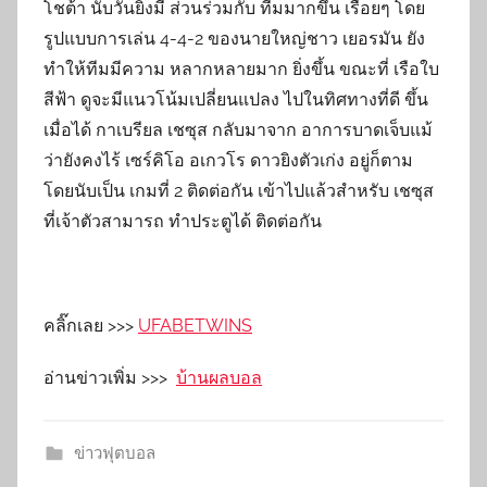
โชต้า นับวันยิ่งมี ส่วนร่วมกับ ทีมมากขึ้น เรื่อยๆ โดย
รูปแบบการเล่น 4-4-2 ของนายใหญ่ชาว เยอรมัน ยัง
ทำให้ทีมมีความ หลากหลายมาก ยิ่งขึ้น ขณะที่ เรือใบ
สีฟ้า ดูจะมีแนวโน้มเปลี่ยนแปลง ไปในทิศทางที่ดี ขึ้น
เมื่อได้ กาเบรียล เชซุส กลับมาจาก อาการบาดเจ็บแม้
ว่ายังคงไร้ เซร์คิโอ อเกวโร ดาวยิงตัวเก่ง อยู่ก็ตาม
โดยนับเป็น เกมที่ 2 ติดต่อกัน เข้าไปแล้วสำหรับ เชซุส
ที่เจ้าตัวสามารถ ทำประตูได้ ติดต่อกัน
คลิ๊กเลย >>>
UFABETWINS
อ่านข่าวเพิ่ม >>>
บ้านผลบอล
ข่าวฟุตบอล