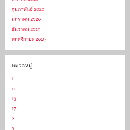
กุมภาพันธ์ 2020
มกราคม 2020
ธันวาคม 2019
พฤศจิกายน 2019
หมวดหมู่
1
10
13
17
2
3