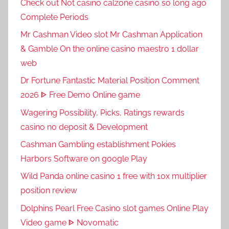
Check out Not casino calzone casino so long ago
Complete Periods
Mr Cashman Video slot Mr Cashman Application
& Gamble On the online casino maestro 1 dollar
web
Dr Fortune Fantastic Material Position Comment
2026 ᐈ Free Demo Online game
Wagering Possibility, Picks, Ratings rewards
casino no deposit & Development
Cashman Gambling establishment Pokies
Harbors Software on google Play
Wild Panda online casino 1 free with 10x multiplier
position review
Dolphins Pearl Free Casino slot games Online Play
Video game ᐈ Novomatic