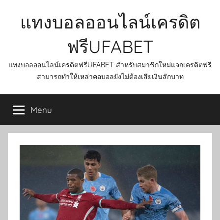
Skip
แทงบอลออนไลน์เครดิต
to
content
ฟรีUFABET
แทงบอลออนไลน์เครดิตฟรีUFABET สำหรับสมาชิกใหม่แจกเครดิตฟรี
สามารถทำให้เหล่าคอบอลยังไม่ต้องเสียเงินสักบาท
Menu