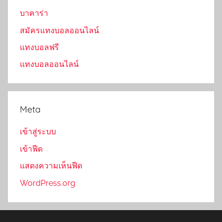
บาคาร่า
สมัครแทงบอลออนไลน์
แทงบอลฟรี
แทงบอลออนไลน์
Meta
เข้าสู่ระบบ
เข้าฟีด
แสดงความเห็นฟีด
WordPress.org