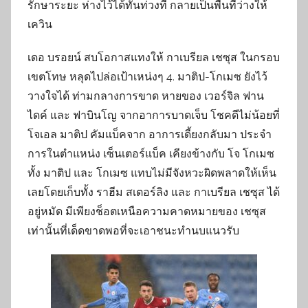
รักษาระยะ ห่างไว้ได้ทันท่วงที กลายเป็นพื้นที่ว่างให้
เควิน
เดอ บรอยน์ สบโอกาสแทงให้ กาเบรียล เชซุส ในกรอบ
เขตโทษ หลุดไปล่อเป้าเหน่งๆ 4. มาติป-โกเมซ ยังไว้
วางใจได้ ท่ามกลางการขาด หายของ เวอร์จิล ฟาน
ไดค์ และ ฟาบินโญ จากอาการบาดเจ็บ โชคดีไม่น้อยที่
โจเอล มาติป คัมแบ็คจาก อาการเดี้ยงกลับมา ประจำ
การในตำแหน่ง เซ็นเตอร์แบ็ค เคียงข้างกับ โจ โกเมซ
ทั้ง มาติป และ โกเมซ แทบไม่มีจังหวะผิดพลาดให้เห็น
เลยโดยเก็บทั้ง ราฮีม สเตอร์ลิง และ กาเบรียล เชซุส ได้
อยู่หมัด มีเพียงช็อตเหนือความคาดหมายของ เชซุส
เท่านั้นที่เด็ดขาดพอที่จะเอาชนะทำนบแนวรับ