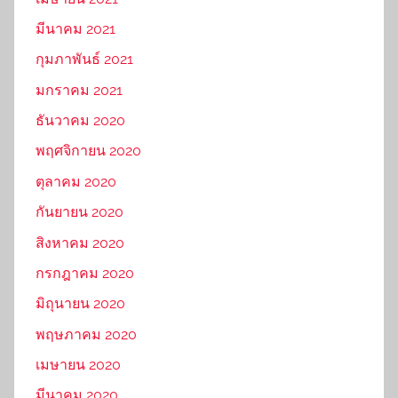
มีนาคม 2021
กุมภาพันธ์ 2021
มกราคม 2021
ธันวาคม 2020
พฤศจิกายน 2020
ตุลาคม 2020
กันยายน 2020
สิงหาคม 2020
กรกฎาคม 2020
มิถุนายน 2020
พฤษภาคม 2020
เมษายน 2020
มีนาคม 2020