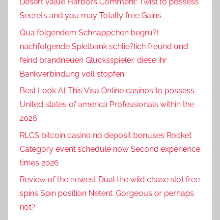
Desert Value Harbors Comment: Twist to possess
Secrets and you may Totally free Gains
Qua folgendem Schnappchen begru?t
nachfolgende Spielbank schlie?lich freund und
feind brandneuen Glucksspieler, diese ihr
Bankverbindung voll stopfen
Best Look At This Visa Online casinos to possess
United states of america Professionals within the
2026
RLCS bitcoin casino no deposit bonuses Rocket
Category event schedule now Second experience
times 2026
Review of the newest Dual the wild chase slot free
spins Spin position Netent: Gorgeous or perhaps
not?