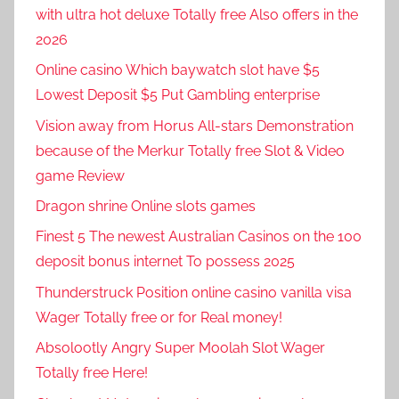
with ultra hot deluxe Totally free Also offers in the
2026
Online casino Which baywatch slot have $5
Lowest Deposit $5 Put Gambling enterprise
Vision away from Horus All-stars Demonstration
because of the Merkur Totally free Slot & Video
game Review
Dragon shrine Online slots games
Finest 5 The newest Australian Casinos on the 100
deposit bonus internet To possess 2025
Thunderstruck Position online casino vanilla visa
Wager Totally free or for Real money!
Absolootly Angry Super Moolah Slot Wager
Totally free Here!