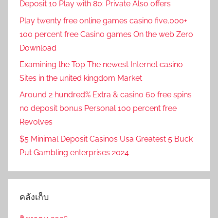
Deposit 10 Play with 80: Private Also offers
Play twenty free online games casino five,000+
100 percent free Casino games On the web Zero
Download
Examining the Top The newest Internet casino
Sites in the united kingdom Market
Around 2 hundred% Extra & casino 60 free spins
no deposit bonus Personal 100 percent free
Revolves
$5 Minimal Deposit Casinos Usa Greatest 5 Buck
Put Gambling enterprises 2024
คลังเก็บ