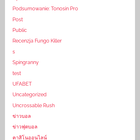
Podsumowanie: Tonosin Pro
Post
Public
Recenzja Fungo Killer
s
Spingranny
test
UFABET
Uncategorized
Uncrossable Rush
ข่าวบอล
ข่าวฟุตบอล
คาสิโนออนไลน์