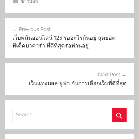
ข่าวบอล
เมนู
Previous Post
นำทาง
เว็บพนันออนไลน์ 123 รออะไรกันอยู่ สุดยอด
เรื่อง
ทีเด็ดบาคาร่า ที่ดีที่สุดรอท่านอยู่
Next Post
เว็บแทงบอล ยูฟ่า กับการเลือกเว็บที่ดีที่สุด
Search
for:
Search