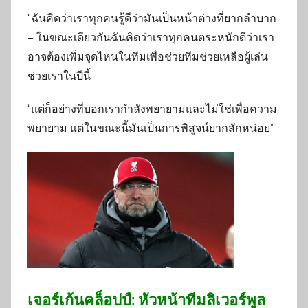
“ฉันคิดว่าเราทุกคนรู้ดีว่ามันเป็นหน้าต่างที่ยากลำบาก
– ในขณะเดียวกันฉันคิดว่าเราทุกคนตระหนักดีว่าเรา
อาจต้องเพิ่มจุดไหนในทีมเพื่อช่วยทีมช่วยเหลือผู้เล่น
ช่วยเราในปีนี้
“แต่ก็อย่างที่บอกเรากำลังพยายามและไม่ใช่เพื่อความ
พยายาม แต่ในขณะนี้มันเป็นการพิสูจน์ยากสักหน่อย”
เจอร์เก้นคล็อปป์: หัวหน้าทีมลิเวอร์พูล