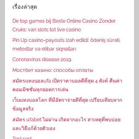
เรื่องล่าสุด
De top games bij Beste Online Casino Zonder
Cruks: van slots tot live casino
Pin Up casino-payouts izah edildi: ödəniş sürəti,
metodlar və etibar siqnalları
Coronavirus disease 2019
Мостбет казино: способы оплаты
สมัครแทงบอลufa เปิดราคาบอลดีที่สุด 4 ตังค์ คืนค่า
คอมมิชชั่นทุกยอดการเล่น
เว็บแทงบอลโลก ที่มีอัตราจ่ายดีที่สุด เปรียบเทียบจาก
ข้อมูลจริง
สมัคร ufabet ไม่ผ่าน เกิดจากอะไร สาเหตุที่พบบ่อย
และวิธีแก้ด้วยตัวเอง
Test rest