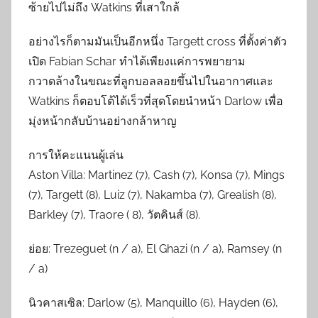
ซ้ายไปไม่ถึง Watkins ที่เสาใกล้
อย่างไรก็ตามมันเป็นอีกหนึ่ง Targett cross ที่ตั้งค่าตัว
เปิด Fabian Schar ทำได้เพียงแค่การพยายาม
กวาดล้างในขณะที่ลูกบอลลอยขึ้นไปในอากาศและ
Watkins ก็ตอบโต้ได้เร็วที่สุดโดยนำหน้า Darlow เพื่อ
มุ่งหน้ากลับบ้านอย่างกล้าหาญ
การให้คะแนนผู้เล่น
Aston Villa: Martinez (7), Cash (7), Konsa (7), Mings
(7), Targett (8), Luiz (7), Nakamba (7), Grealish (8),
Barkley (7), Traore ( 8), วัตคินส์ (8).
ย่อย: Trezeguet (n / a), El Ghazi (n / a), Ramsey (n
/ a)
นิวคาสเซิล: Darlow (5), Manquillo (6), Hayden (6),