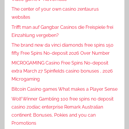
The center of your own casino zentaurus
websites
Trifft man auf Gangbar Casinos die Freispiele frei
Einzahlung vergeben?
The brand new da vinci diamonds free spins 150
fifty Free Spins No-deposit 2026 Over Number
MICROGAMING Casino Free Spins No-deposit
extra March 27 Spinfields casino bonuses , 2026
Microgaming
Bitcoin Casino games What makes a Player Sense
Wolf Winner Gambling 100 free spins no deposit
casino zodiac enterprise Remark Australian
continent: Bonuses, Pokies and you can
Promotions