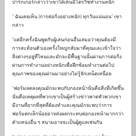
ปาร์กเกอร์กล่าวว่าเขาได้เห็นมิโตรวิชทำงานหนัก
“ ฉันเคยเห็น [การต่อกิ่งอย่างหนัก] ทุกวันแน่นอน” เขา
กล่าว
“แต่อีกครั้งฉันพูดกับผู้เล่นก่อนอื่นเสมอว่าคุณต้องมี
การสะท้อนตัวเองครั้งใหญ่กลับมาที่คุณและเข้าใจว่า
สิ่งต่างๆอยู่ที่ไหนและมักจะมีพื้นฐานนั้นผ่านการต่อกิ่ง
ผ่านการทำงานอย่างหนักเพื่อฝึกซ้อมทำงานต่อไป
คุณภาพของคุณผ่านมาอย่างไม่รู้จักเหน็ดเหนื่อย
“ฟอร์มลดลงคุณมักจะพบกับกองหน้านั่นคือสิ่งที่เกิดขึ้น
นั่นคือเหตุผลที่พวกเขาเป็นผู้สร้างข่าวพาดหัวพวกเขา
มีงานที่ยากที่สุดที่ต้องทำและคุณมักจะพบว่าการ
ฟอร์มตกเล็กน้อยอาจส่งผลกระทบต่อกองหน้ามากกว่า
ตำแหน่งอื่น ๆ สนามอาจจะเป็นผู้ดูแลเช่นกัน