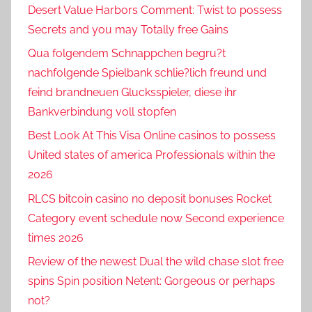
Desert Value Harbors Comment: Twist to possess
Secrets and you may Totally free Gains
Qua folgendem Schnappchen begru?t
nachfolgende Spielbank schlie?lich freund und
feind brandneuen Glucksspieler, diese ihr
Bankverbindung voll stopfen
Best Look At This Visa Online casinos to possess
United states of america Professionals within the
2026
RLCS bitcoin casino no deposit bonuses Rocket
Category event schedule now Second experience
times 2026
Review of the newest Dual the wild chase slot free
spins Spin position Netent: Gorgeous or perhaps
not?