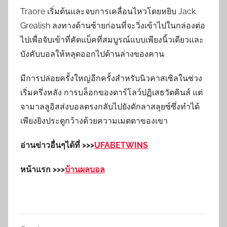
Traore เริ่มต้นและจบการเคลื่อนไหวโดยหยิบ Jack
Grealish ลงทางด้านซ้ายก่อนที่จะวิ่งเข้าไปในกล่องต่อ
ไปเพื่อจับเข้าที่คัตแบ็คที่สมบูรณ์แบบเพียงนิ้วเดียวและ
บังคับบอลให้หลุดออกไปด้านล่างของคาน
มีการปล่อยครั้งใหญ่อีกครั้งสำหรับนิวคาสเซิลในช่วง
เริ่มครึ่งหลัง การบล็อกของดาร์โลว์ปฏิเสธวัตคินส์ แต่
จามาลลูอิสส่งบอลตรงกลับไปยังดักลาสลุยซ์ซึ่งทำได้
เพียงยิงประตูกว้างด้วยความเมตตาของเขา
อ่านข่าวอื่นๆได้ที่ >>>
UFABETWINS
หน้าแรก >>>
บ้านผลบอล