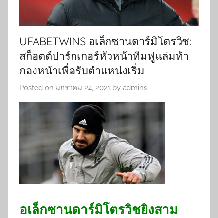
UFABETWINS อเล็กซานดาร์มิโตรวิช:
สก็อตต์ปาร์กเกอร์หัวหน้าทีมฟูแล่มท้า
กองหน้าเพื่อรับตำแหน่งเริ่ม
Posted on
มกราคม 24, 2021
by
admins
อเล็กซานดาร์มิโตรวิชยิงสาม