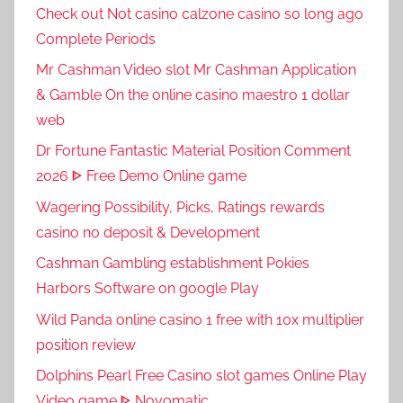
Check out Not casino calzone casino so long ago
Complete Periods
Mr Cashman Video slot Mr Cashman Application
& Gamble On the online casino maestro 1 dollar
web
Dr Fortune Fantastic Material Position Comment
2026 ᐈ Free Demo Online game
Wagering Possibility, Picks, Ratings rewards
casino no deposit & Development
Cashman Gambling establishment Pokies
Harbors Software on google Play
Wild Panda online casino 1 free with 10x multiplier
position review
Dolphins Pearl Free Casino slot games Online Play
Video game ᐈ Novomatic