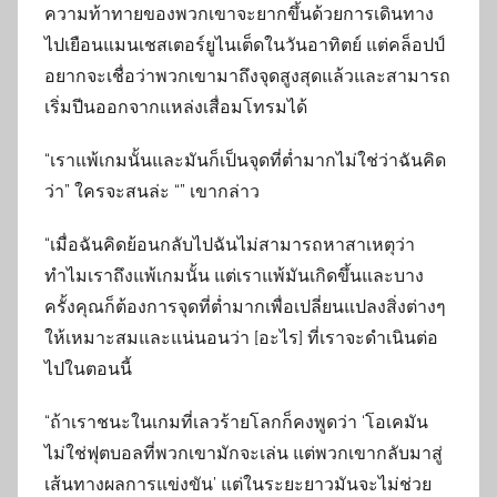
ความท้าทายของพวกเขาจะยากขึ้นด้วยการเดินทาง
ไปเยือนแมนเชสเตอร์ยูไนเต็ดในวันอาทิตย์ แต่คล็อปป์
อยากจะเชื่อว่าพวกเขามาถึงจุดสูงสุดแล้วและสามารถ
เริ่มปีนออกจากแหล่งเสื่อมโทรมได้
“เราแพ้เกมนั้นและมันก็เป็นจุดที่ต่ำมากไม่ใช่ว่าฉันคิด
ว่า” ใครจะสนล่ะ “” เขากล่าว
“เมื่อฉันคิดย้อนกลับไปฉันไม่สามารถหาสาเหตุว่า
ทำไมเราถึงแพ้เกมนั้น แต่เราแพ้มันเกิดขึ้นและบาง
ครั้งคุณก็ต้องการจุดที่ต่ำมากเพื่อเปลี่ยนแปลงสิ่งต่างๆ
ให้เหมาะสมและแน่นอนว่า [อะไร] ที่เราจะดำเนินต่อ
ไปในตอนนี้
“ถ้าเราชนะในเกมที่เลวร้ายโลกก็คงพูดว่า ‘โอเคมัน
ไม่ใช่ฟุตบอลที่พวกเขามักจะเล่น แต่พวกเขากลับมาสู่
เส้นทางผลการแข่งขัน’ แต่ในระยะยาวมันจะไม่ช่วย