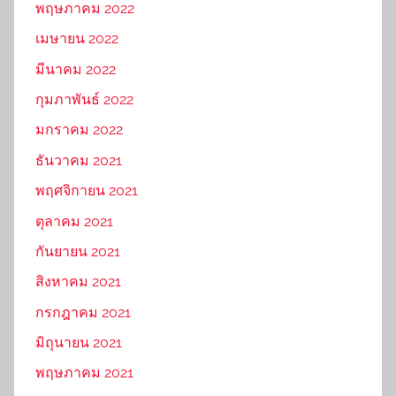
พฤษภาคม 2022
เมษายน 2022
มีนาคม 2022
กุมภาพันธ์ 2022
มกราคม 2022
ธันวาคม 2021
พฤศจิกายน 2021
ตุลาคม 2021
กันยายน 2021
สิงหาคม 2021
กรกฎาคม 2021
มิถุนายน 2021
พฤษภาคม 2021