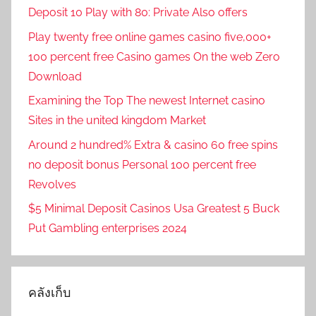
Deposit 10 Play with 80: Private Also offers
Play twenty free online games casino five,000+
100 percent free Casino games On the web Zero
Download
Examining the Top The newest Internet casino
Sites in the united kingdom Market
Around 2 hundred% Extra & casino 60 free spins
no deposit bonus Personal 100 percent free
Revolves
$5 Minimal Deposit Casinos Usa Greatest 5 Buck
Put Gambling enterprises 2024
คลังเก็บ