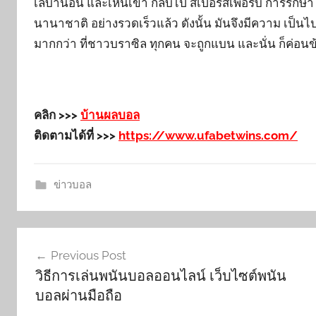
เลบานอน และเห็นเขา กลับไป สเปอร์สเพื่อรับ การรักษา
นานาชาติ อย่างรวดเร็วแล้ว ดังนั้น มันจึงมีความ เป็นไป
มากกว่า ที่ชาวบราซิล ทุกคน จะถูกแบน และนั่น ก็ค่อนข
คลิก >>>
บ้านผลบอล
ติดตามได้ที่ >>>
https://www.ufabetwins.com/
ข่าวบอล
เมนู
Previous Post
นำทาง
วิธีการเล่นพนันบอลออนไลน์ เว็บไซต์พนัน
เรื่อง
บอลผ่านมือถือ