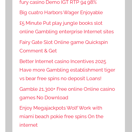
fury casino Demo IGT RTP 94 98%
Big cuatro Harbors Wager Enjoyable
£5 Minute Put play jungle books slot
online Gambling enterprise Internet sites
Fairy Gate Slot Online game Quickspin
Comment & Get
Better Internet casino Incentives 2025
Have more Gambling establishment tiger
vs bear free spins no deposit Loans!
Gamble 21,300+ Free online Online casino
games No Download
Enjoy Megajackpots Wolf Work with
miami beach pokie free spins On the
internet