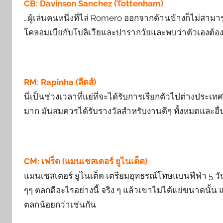
CB: Davinson Sanchez (Tottenham)
…ผู้เล่นคนหนึ่งที่ไล่ Romero ออกจากด้านข้างก็ไม่
โคลอมเบียกับโบลิเวียและปารากวัยและพบว่าตัวเองต้อง
RM: Rapinha (ลีดส์)
นี่เป็นช่วงเวลาที่แย่ที่จะได้รับการเรียกตัวไปต่างประ
มาก มันสมควรได้รับรางวัลสำหรับงานดีๆ ทั้งหมดและอื่น
CM: เฟร็ด (แมนเชสเตอร์ ยูไนเต็ด)
แมนเชสเตอร์ ยูไนเต็ด เตรียมอุทธรณ์โทษแบนฟีฟ่า 5 ว
ๆๆ ตลกดีอะไรอย่างนี้ จริง ๆ แล้วเขาไม่ได้แย่ขนาดนั้น แ
ตลกน้อยกว่าเช่นกัน