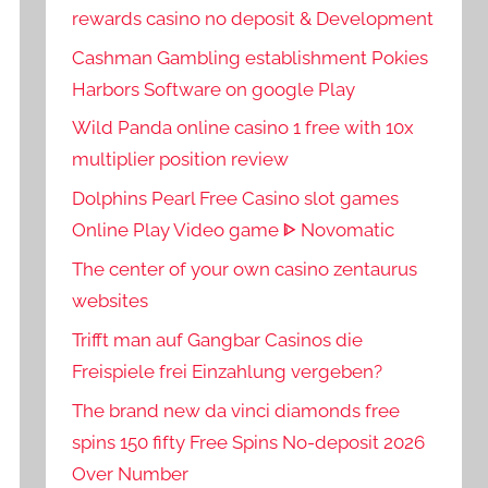
rewards casino no deposit & Development
Cashman Gambling establishment Pokies
Harbors Software on google Play
Wild Panda online casino 1 free with 10x
multiplier position review
Dolphins Pearl Free Casino slot games
Online Play Video game ᐈ Novomatic
The center of your own casino zentaurus
websites
Trifft man auf Gangbar Casinos die
Freispiele frei Einzahlung vergeben?
The brand new da vinci diamonds free
spins 150 fifty Free Spins No-deposit 2026
Over Number