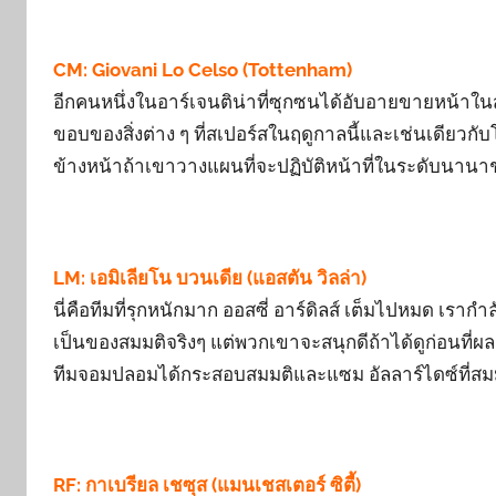
CM: Giovani Lo Celso (Tottenham)
อีกคนหนึ่งในอาร์เจนติน่าที่ซุกซนได้อับอายขายหน้
ขอบของสิ่งต่าง ๆ ที่สเปอร์สในฤดูกาลนี้และเช่นเดียวกับ
ข้างหน้าถ้าเขาวางแผนที่จะปฏิบัติหน้าที่ในระดับนานา
LM: เอมิเลียโน บวนเดีย (แอสตัน วิลล่า)
นี่คือทีมที่รุกหนักมาก ออสซี่ อาร์ดิลส์ เต็มไปหมด เรากำล
เป็นของสมมติจริงๆ แต่พวกเขาจะสนุกดีถ้าได้ดูก่อนที่ผ
ทีมจอมปลอมได้กระสอบสมมติและแซม อัลลาร์ไดซ์ที่สมมติขึ
RF: กาเบรียล เชซุส (แมนเชสเตอร์ ซิตี้)