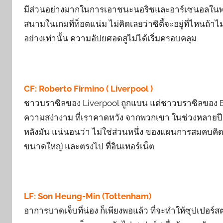
มีส่วนอย่างมากในการเอาชนะนอริชและอาร์เซนอลในพรี
สนามในเกมที่ท็อตแน่ม ไม่คิดเลยว่าซิตี้จะอยู่ที่ไหนถ
อย่างเท่านั้น ความอัปยศอดสูไม่ได้เริ่มครอบคลุม
CF: Roberto Firmino ( Liverpool )
ชาวบราซิลของ Liverpool ถูกแบน แต่ชาวบราซิลของ Everto
ความสง่างาม ที่เราคาดหวัง จากพวกเขา ในช่วงหลายปี ที่ผ่
หลังมัน แน่นอนว่า ไม่ใช่ส่วนหนึ่ง ของแผนการสมคบคิด ที
ขนาดใหญ่ และตรงไป ที่อินเทอร์เน็ต
LF: Son Heung-Min (Tottenham)
อาการบาดเจ็บที่น่อง ก็เพียงพอแล้ว ที่จะทำให้ซุปเปอร