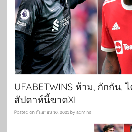
UFABETWINS ห้าม, กักกัน, ได้
สัปดาห์นี้ขาดXI
Posted on
กันยายน 10, 2021
by
admins