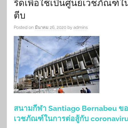
ริดเพื่อใช้เป็นศูนย์เวชภัณฑ์
ตีบ
Posted on
มีนาคม 26, 2020
by
admins
สนามกีฬา Santiago Bernabeu ของเ
เวชภัณฑ์ในการต่อสู้กับ coronavi