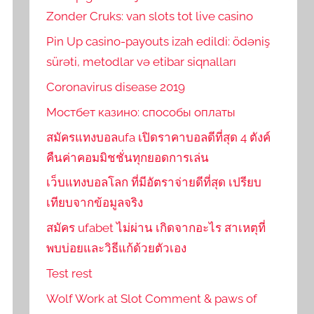
Zonder Cruks: van slots tot live casino
Pin Up casino-payouts izah edildi: ödəniş
sürəti, metodlar və etibar siqnalları
Coronavirus disease 2019
Мостбет казино: способы оплаты
สมัครแทงบอลufa เปิดราคาบอลดีที่สุด 4 ตังค์
คืนค่าคอมมิชชั่นทุกยอดการเล่น
เว็บแทงบอลโลก ที่มีอัตราจ่ายดีที่สุด เปรียบ
เทียบจากข้อมูลจริง
สมัคร ufabet ไม่ผ่าน เกิดจากอะไร สาเหตุที่
พบบ่อยและวิธีแก้ด้วยตัวเอง
Test rest
Wolf Work at Slot Comment & paws of