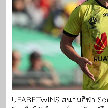
UFABETWINS สนามกีฬา San