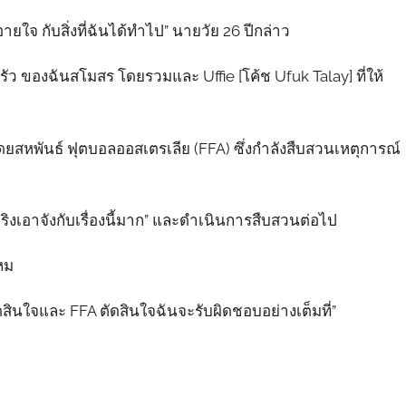
ยใจ กับสิ่งที่ฉันได้ทำไป” นายวัย 26 ปีกล่าว
ว ของฉันสโมสร โดยรวมและ Uffie [โค้ช Ufuk Talay] ที่ให้
ดยสหพันธ์ ฟุตบอลออสเตรเลีย (FFA) ซึ่งกำลังสืบสวนเหตุการณ์
ริงเอาจังกับเรื่องนี้มาก” และดำเนินการสืบสวนต่อไป
หม
ตัดสินใจและ FFA ตัดสินใจฉันจะรับผิดชอบอย่างเต็มที่”