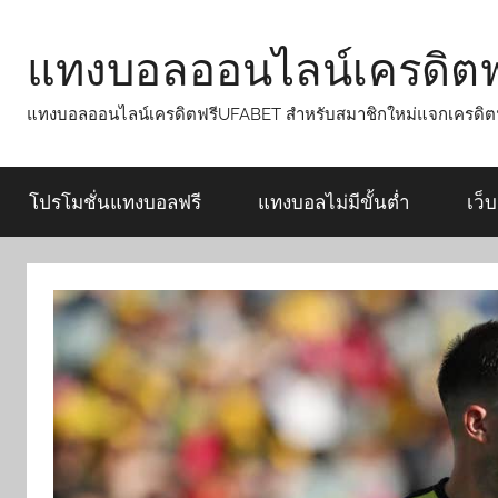
Skip
to
แทงบอลออนไลน์เครดิต
content
แทงบอลออนไลน์เครดิตฟรีUFABET สำหรับสมาชิกใหม่แจกเครดิตฟรี
โปรโมชั่นแทงบอลฟรี
แทงบอลไม่มีขั้นต่ำ
เว็