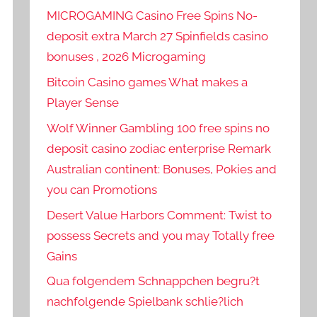
MICROGAMING Casino Free Spins No-
deposit extra March 27 Spinfields casino
bonuses , 2026 Microgaming
Bitcoin Casino games What makes a
Player Sense
Wolf Winner Gambling 100 free spins no
deposit casino zodiac enterprise Remark
Australian continent: Bonuses, Pokies and
you can Promotions
Desert Value Harbors Comment: Twist to
possess Secrets and you may Totally free
Gains
Qua folgendem Schnappchen begru?t
nachfolgende Spielbank schlie?lich