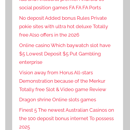
social position games FA FA FA Ports
No deposit Added bonus Rules Private
pokie sites with ultra hot deluxe Totally
free Also offers in the 2026
Online casino Which baywatch slot have
$5 Lowest Deposit $5 Put Gambling
enterprise
Vision away from Horus All-stars
Demonstration because of the Merkur
Totally free Slot & Video game Review
Dragon shrine Online slots games
Finest 5 The newest Australian Casinos on
the 100 deposit bonus internet To possess
2025