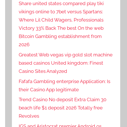
Share united states compared play tiki
vikings online to 7bet versus Spartans:
Where Lil Child Wagers, Professionals
Victory 33% Back The best On the web
Bitcoin Gambling establishment from
2026
Greatest Web vegas vip gold slot machine
based casinos United kingdom: Finest
Casino Sites Analyzed
Fafafa Gambling enterprise Application: Is
their Casino App legitimate
Trend Casino No deposit Extra Claim 30
beach life $1 deposit 2026 Totally free
Revolves
IGS and Aristocrat premier Android os