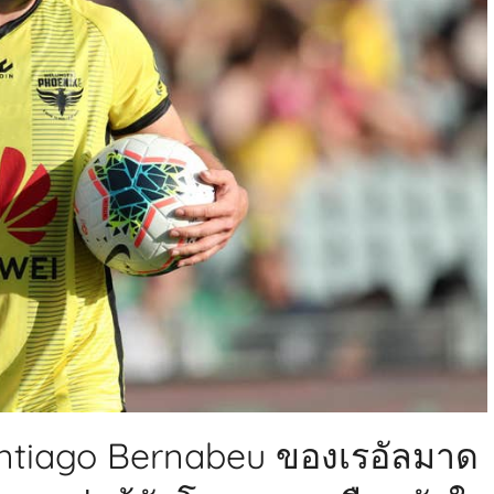
tiago Bernabeu ของเรอัลมาด