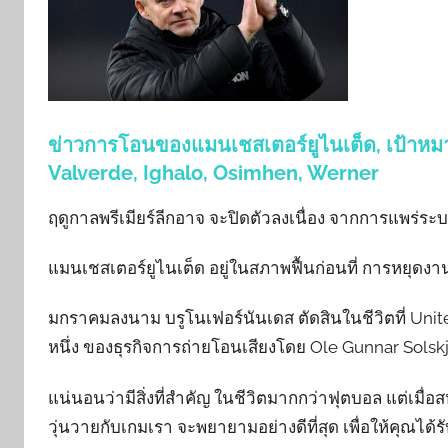
ข่าวการโอนของแมนเชสเตอร์ยูไนเต็ด, เป้าหมา
Valverde, Ighalo, Osimhen, Werner
ฤดูกาลพรีเมียร์ลีกอาจ จะปิดตัวลงเนื่อง จากการแพร่ร
แมนเชสเตอร์ยูไนเต็ด อยู่ในสภาพฟื้นก่อนที่ การหยุดงา
มกราคมลงนาม บรูโนเฟอร์นันเดส ตัดสินในชีวิตที่ Uni
หนึ่ง ของธุรกิจการถ่ายโอนเสียงโดย Ole Gunnar Solsk
แน่นอนว่ามีสิ่งที่สำคัญ ในชีวิตมากกว่าฟุตบอล แต่เม
วุ่นวายกับเกมเรา จะพยายามอย่างดีที่สุด เพื่อให้คุณได้