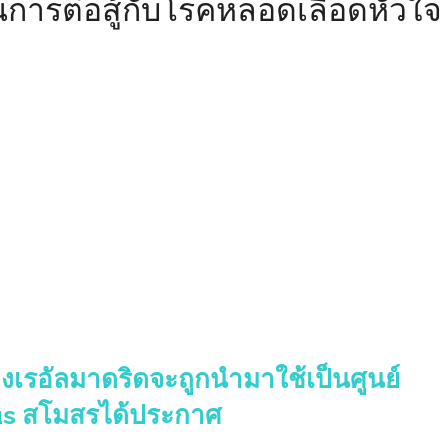
ในการต่อสู้กับโรคหลอดเลือดหัวใจ
รอัลมาดริดจะถูกนำมาใช้เป็นศูนย์
rus สโมสรได้ประกาศ