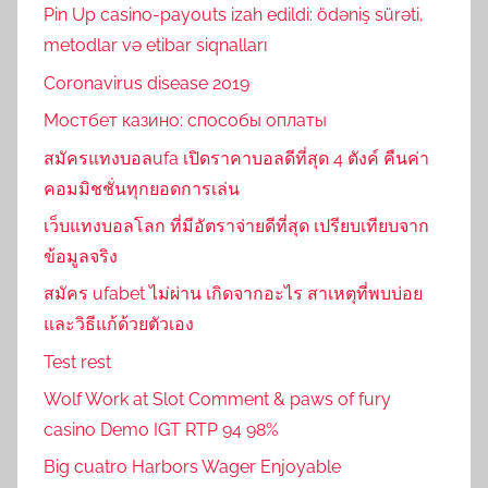
Pin Up casino-payouts izah edildi: ödəniş sürəti,
metodlar və etibar siqnalları
Coronavirus disease 2019
Мостбет казино: способы оплаты
สมัครแทงบอลufa เปิดราคาบอลดีที่สุด 4 ตังค์ คืนค่า
คอมมิชชั่นทุกยอดการเล่น
เว็บแทงบอลโลก ที่มีอัตราจ่ายดีที่สุด เปรียบเทียบจาก
ข้อมูลจริง
สมัคร ufabet ไม่ผ่าน เกิดจากอะไร สาเหตุที่พบบ่อย
และวิธีแก้ด้วยตัวเอง
Test rest
Wolf Work at Slot Comment & paws of fury
casino Demo IGT RTP 94 98%
Big cuatro Harbors Wager Enjoyable