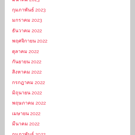
กุมภาพันธ์ 2023
มกราคม 2023
ธันวาคม 2022
พฤศจิกายน 2022
ตุลาคม 2022
กันยายน 2022
สิงหาคม 2022
กรกฎาคม 2022
มิถุนายน 2022
พฤษภาคม 2022
เมษายน 2022
มีนาคม 2022
กุมภาพันธ์ 2022