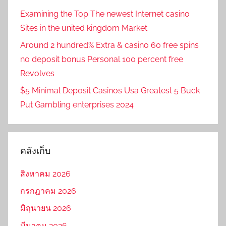
Examining the Top The newest Internet casino
Sites in the united kingdom Market
Around 2 hundred% Extra & casino 60 free spins
no deposit bonus Personal 100 percent free
Revolves
$5 Minimal Deposit Casinos Usa Greatest 5 Buck
Put Gambling enterprises 2024
คลังเก็บ
สิงหาคม 2026
กรกฎาคม 2026
มิถุนายน 2026
มีนาคม 2026