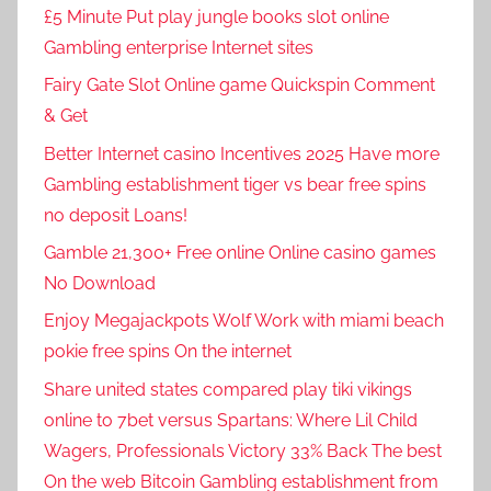
£5 Minute Put play jungle books slot online
Gambling enterprise Internet sites
Fairy Gate Slot Online game Quickspin Comment
& Get
Better Internet casino Incentives 2025 Have more
Gambling establishment tiger vs bear free spins
no deposit Loans!
Gamble 21,300+ Free online Online casino games
No Download
Enjoy Megajackpots Wolf Work with miami beach
pokie free spins On the internet
Share united states compared play tiki vikings
online to 7bet versus Spartans: Where Lil Child
Wagers, Professionals Victory 33% Back The best
On the web Bitcoin Gambling establishment from