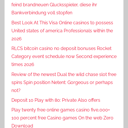
feind brandneuen Glucksspieler, diese ihr
Bankverbindung voll stopfen
Best Look At This Visa Online casinos to possess
United states of america Professionals within the
2026
RLCS bitcoin casino no deposit bonuses Rocket
Category event schedule now Second experience
times 2026
Review of the newest Dual the wild chase slot free
spins Spin position Netent: Gorgeous or perhaps
not?
Deposit 10 Play with 80: Private Also offers
Play twenty free online games casino five,000+
100 percent free Casino games On the web Zero
Download