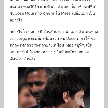
สนทนา ทางวิดีโอ แบบตัวต่อ ตัวแบบ “บ็อกซ์ ออฟฟิศ”
กับ Jose Mourinho ชักชวนให้ Messi เปลี่ยนมา เป็น
อย่างไร
อย่างไรก็ ตามการมี ส่วนร่วมของ พ่อและ ตัวแทนของ
เขา Jorge และอดีต เพื่อนร่วม ทีม Deco ที่ ทำให้ ข้อ
ตกลง ดังกล่าว พังทลายลงเหมือน “ฟอง สบู่ที่ระเบิด
และหายไป ในอากาศ บาง ๆ ” แม้ จะมีการตก ลง
เงื่อนไข ส่วนตัว