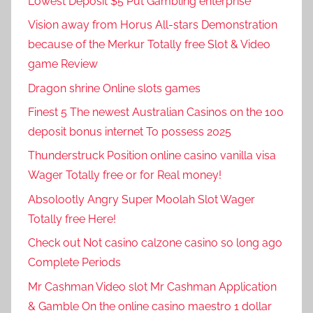
Lowest Deposit $5 Put Gambling enterprise
Vision away from Horus All-stars Demonstration
because of the Merkur Totally free Slot & Video
game Review
Dragon shrine Online slots games
Finest 5 The newest Australian Casinos on the 100
deposit bonus internet To possess 2025
Thunderstruck Position online casino vanilla visa
Wager Totally free or for Real money!
Absolootly Angry Super Moolah Slot Wager
Totally free Here!
Check out Not casino calzone casino so long ago
Complete Periods
Mr Cashman Video slot Mr Cashman Application
& Gamble On the online casino maestro 1 dollar