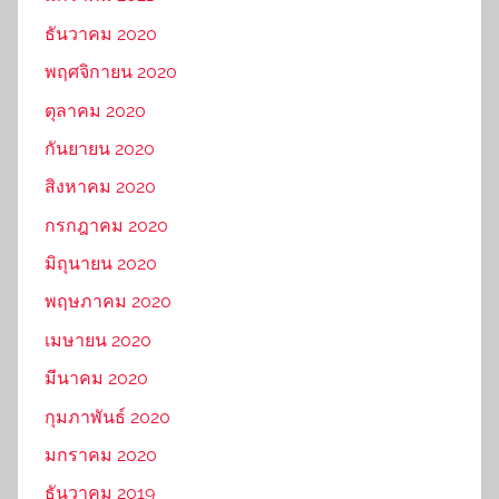
ธันวาคม 2020
พฤศจิกายน 2020
ตุลาคม 2020
กันยายน 2020
สิงหาคม 2020
กรกฎาคม 2020
มิถุนายน 2020
พฤษภาคม 2020
เมษายน 2020
มีนาคม 2020
กุมภาพันธ์ 2020
มกราคม 2020
ธันวาคม 2019