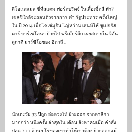
ลิโอเนลเมส ซี่ที่สแตม ฟอร์ดบริดจ์ ในเสื้อเชิ้ตสี ฟ้า?
เชลซีใกล้จะถอนตัวจากการ ทำ รัฐประหาร ครั้งใหญ่
ใน ปี 2014 เมื่อโชเซ่มูริน โญ่หว่าน เสน่ห์ให้ ซูเปอร์ส
ตาร์ บาร์เซโลนา ย้ายไป พรีเมียร์ลีก เผยสกายใน จิอัน
ลูกาดิ มาร์ซิโอของ อิตาลี …
นักเตะวัย 33 ปีถูก ล่อลวงให้ ย้ายออก จากลาลีกา
มากกว่า หนึ่งครั้ง ล่าสุดใน เดือน สิงหาคมเมื่อ คำสั่ง
ปลด 700 ล้านยู โรของเขาทำให้เขาต้อง ย้ายออกแม้