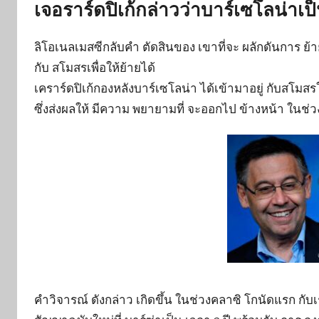
เจอราร์ดปิเก้กล่าวว่าบาร์เซโลน่าเป็น
ลิโอเนลเมสซีกลับคำ ตัดสินของ เขาที่จะ ผลักดันการ ย
กับ สโมสรเพื่อให้ย้ายได้
เคราร์ดปิเก้กองหลังบาร์เซโลน่า ได้เข้ามาอยู่ กับสโมส
ซึ่งส่งผลให้ มีความ พยายามที่ จะออกไป ข้างหน้า ในช่ว
คำวิจารณ์ ดังกล่าว เกิดขึ้น ในช่วงคลาซิ โกนัดแรก กับเร