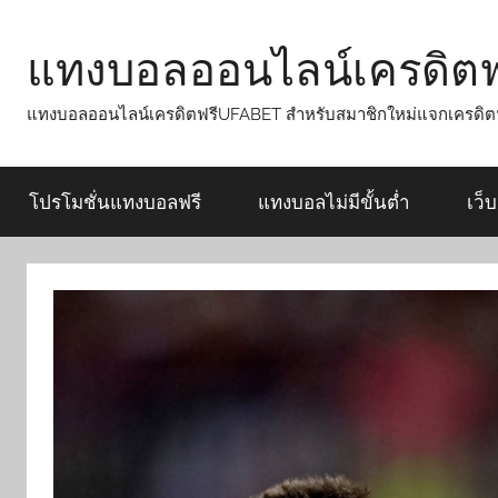
Skip
to
แทงบอลออนไลน์เครดิต
content
แทงบอลออนไลน์เครดิตฟรีUFABET สำหรับสมาชิกใหม่แจกเครดิตฟรี
โปรโมชั่นแทงบอลฟรี
แทงบอลไม่มีขั้นต่ำ
เว็