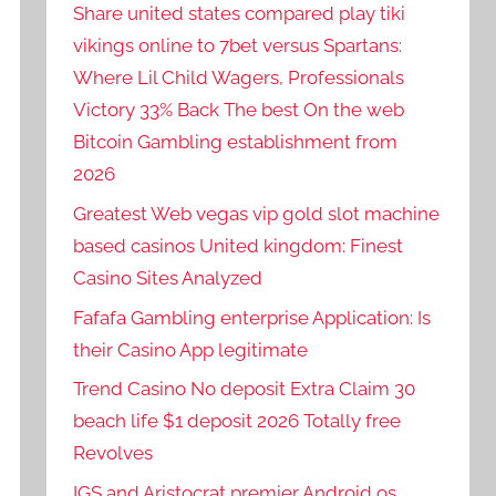
Share united states compared play tiki
vikings online to 7bet versus Spartans:
Where Lil Child Wagers, Professionals
Victory 33% Back The best On the web
Bitcoin Gambling establishment from
2026
Greatest Web vegas vip gold slot machine
based casinos United kingdom: Finest
Casino Sites Analyzed
Fafafa Gambling enterprise Application: Is
their Casino App legitimate
Trend Casino No deposit Extra Claim 30
beach life $1 deposit 2026 Totally free
Revolves
IGS and Aristocrat premier Android os