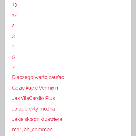
13
17
2
3
4
5
7
Dlaczego warto zaufać
Gdzie kupić Vermixin
Jak VitaCardio Plus
Jakie efekty można
Jakie składniki zawiera
mar_bh_common