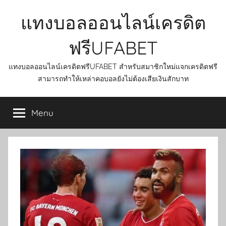
Skip
แทงบอลออนไลน์เครดิต
to
content
ฟรีUFABET
แทงบอลออนไลน์เครดิตฟรีUFABET สำหรับสมาชิกใหม่แจกเครดิตฟรี
สามารถทำให้เหล่าคอบอลยังไม่ต้องเสียเงินสักบาท
Menu