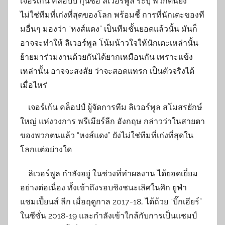
เจอร์เก้น คล็อปป์ กุนซือ ลิเวอร์พูล ระบุ พวกตนยัง
ไม่ใช่ทีมที่เก่งที่สุดของโลก พร้อมชี้ การที่นักเตะของที
มอื่นๆ มองว่า “หงส์แดง” เป็นทีมชั้นยอดแล้วนั้น มันก็
อาจจะทำให้ ลิเวอร์พูล โน้มน้าวใจให้นักเตะเหล่านั้น
ย้ายมาร่วมงานด้วยกันได้ยากเหมือนกัน เพราะแข้ง
เหล่านั้น อาจจะสงสัย ว่าจะสอดแทรก เป็นตัวจริงได้
เมื่อไหร่
เจอร์เก้น คล็อปป์ ผู้จัดการทีม ลิเวอร์พูล สโมสรยักษ์
ใหญ่ แห่งวงการ พรีเมียร์ลีก อังกฤษ กล่าวว่าในสายตา
ของพวกตนแล้ว “หงส์แดง” ยังไม่ใช่ทีมที่เก่งที่สุดใน
โลกแต่อย่างใด
ลิเวอร์พูล กำลังอยู่ ในช่วงที่ทำผลงาน ได้ยอดเยี่ยม
อย่างต่อเนื่อง ทั้งเข้าถึงรอบชิงชนะเลิศในศึก ยูฟ่า
แชมเปี้ยนส์ ลีก เมื่อฤดูกาล 2017-18, ได้ถ้วย “บิ๊กเอียร์”
ในซีซั่น 2018-19 และกำลังเข้าใกล้กับการเป็นแชมป์