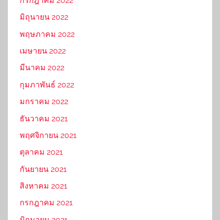
กรกฎาคม 2022
มิถุนายน 2022
พฤษภาคม 2022
เมษายน 2022
มีนาคม 2022
กุมภาพันธ์ 2022
มกราคม 2022
ธันวาคม 2021
พฤศจิกายน 2021
ตุลาคม 2021
กันยายน 2021
สิงหาคม 2021
กรกฎาคม 2021
มิถุนายน 2021