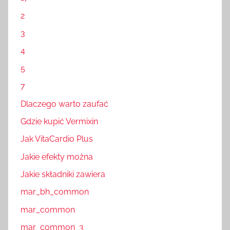
2
3
4
5
7
Dlaczego warto zaufać
Gdzie kupić Vermixin
Jak VitaCardio Plus
Jakie efekty można
Jakie składniki zawiera
mar_bh_common
mar_common
mar_common_3