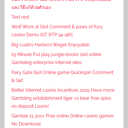
และวิธีแก้ด้วยตัวเอง
Test rest
Wolf Work at Slot Comment & paws of fury
casino Demo IGT RTP 94 98%
Big cuatro Harbors Wager Enjoyable
£5 Minute Put play jungle books slot online
Gambling enterprise Internet sites
Fairy Gate Slot Online game Quickspin Comment
& Get
Better Internet casino Incentives 2025 Have more
Gambling establishment tiger vs bear free spins
no deposit Loans!
Gamble 21,300+ Free online Online casino games
No Download