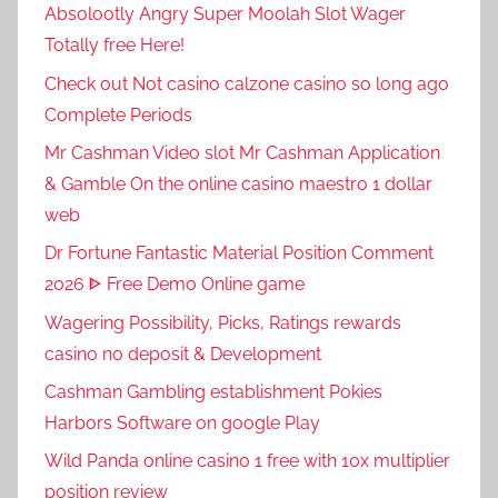
Absolootly Angry Super Moolah Slot Wager
Totally free Here!
Check out Not casino calzone casino so long ago
Complete Periods
Mr Cashman Video slot Mr Cashman Application
& Gamble On the online casino maestro 1 dollar
web
Dr Fortune Fantastic Material Position Comment
2026 ᐈ Free Demo Online game
Wagering Possibility, Picks, Ratings rewards
casino no deposit & Development
Cashman Gambling establishment Pokies
Harbors Software on google Play
Wild Panda online casino 1 free with 10x multiplier
position review