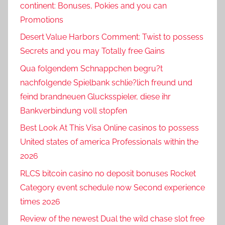
continent: Bonuses, Pokies and you can
Promotions
Desert Value Harbors Comment: Twist to possess
Secrets and you may Totally free Gains
Qua folgendem Schnappchen begru?t
nachfolgende Spielbank schlie?lich freund und
feind brandneuen Glucksspieler, diese ihr
Bankverbindung voll stopfen
Best Look At This Visa Online casinos to possess
United states of america Professionals within the
2026
RLCS bitcoin casino no deposit bonuses Rocket
Category event schedule now Second experience
times 2026
Review of the newest Dual the wild chase slot free