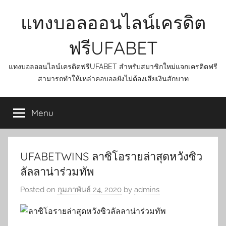
Skip
แทงบอลออนไลน์เครดิต
to
content
ฟรีUFABET
แทงบอลออนไลน์เครดิตฟรีUFABET สำหรับสมาชิกใหม่แจกเครดิตฟรี
สามารถทำให้เหล่าคอบอลยังไม่ต้องเสียเงินสักบาท
Menu
UFABETWINS ลาซิโอรายล่าสุดหวังซิว
ลัลลาน่าร่วมทัพ
Posted on
กุมภาพันธ์ 24, 2020
by
admins