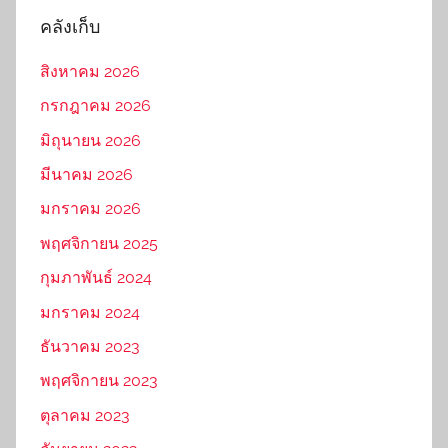
คลังเก็บ
สิงหาคม 2026
กรกฎาคม 2026
มิถุนายน 2026
มีนาคม 2026
มกราคม 2026
พฤศจิกายน 2025
กุมภาพันธ์ 2024
มกราคม 2024
ธันวาคม 2023
พฤศจิกายน 2023
ตุลาคม 2023