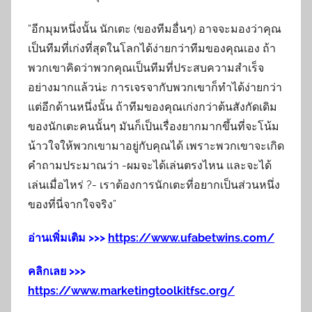
“อีกมุมหนึ่งนั้น นักเตะ (ของทีมอื่นๆ) อาจจะมองว่าคุณ
เป็นทีมที่เก่งที่สุดในโลกได้ง่ายกว่าทีมของคุณเอง ถ้า
พวกเขาคิดว่าพวกคุณเป็นทีมที่ประสบความสำเร็จ
อย่างมากแล้วน่ะ การเจรจากับพวกเขาก็ทำได้ง่ายกว่า
แต่อีกด้านหนึ่งนั้น ถ้าทีมของคุณเก่งกว่าต้นสังกัดเดิม
ของนักเตะคนนั้นๆ มันก็เป็นเรื่องยากมากขึ้นที่จะโน้ม
น้าวใจให้พวกเขามาอยู่กับคุณได้ เพราะพวกเขาจะเกิด
คำถามประมาณว่า -ผมจะได้เล่นตรงไหน และจะได้
เล่นเมื่อไหร่ ?- เราต้องการนักเตะที่อยากเป็นส่วนหนึ่ง
ของที่นี่จากใจจริง”
อ่านเพิ่มเติม >>>
https://www.ufabetwins.com/
คลิกเลย >>>
https://www.marketingtoolkitfsc.org/