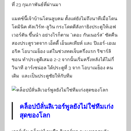
ที่ 23 กุมภาพันธ์ที่ผ่านมา
แมตช์นี้เจ้าบ้านโดนลูบคม ตั้งแต่ยังไม่ถึงนาทีเมื่อโดน
โดมินิค คัลเวิร์ท-ลูวิน กระโดดตีลังกายิงประตูให้เอฟ
เวอร์ตัน ขึ้นนำ อย่างไรก็ตาม “เดอะ กันเนอร์ส” ซัดคืน
สองประตูรวดจาก เอ็ดดี้ เอ็นเคเทียห์ และ ปิแอร์-เอเม
อริค โอบาเมย็อง แต่ในช่วงทดเจ็บครึ่งแรก ริชาร์ลิ
ซอน ทำประตูตีเสมอ 2-2 จากนั้นเริ่มครึ่งหลังได้ไม่กี่
วินาที อาร์เซน่อล ได้ประตูที่ 3 จาก โอบาเมย็อง คน
เดิม และเป็นประตูชัยให้กับทีม
คล็อปป์ลั่นลิเวอร์พูลยังไม่ใช่ทีมเก่ง
สุดของโลก