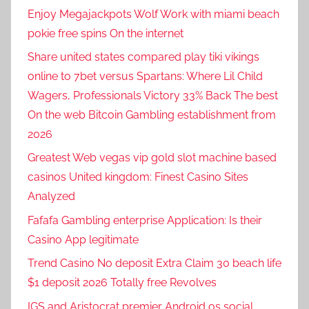
Enjoy Megajackpots Wolf Work with miami beach
pokie free spins On the internet
Share united states compared play tiki vikings
online to 7bet versus Spartans: Where Lil Child
Wagers, Professionals Victory 33% Back The best
On the web Bitcoin Gambling establishment from
2026
Greatest Web vegas vip gold slot machine based
casinos United kingdom: Finest Casino Sites
Analyzed
Fafafa Gambling enterprise Application: Is their
Casino App legitimate
Trend Casino No deposit Extra Claim 30 beach life
$1 deposit 2026 Totally free Revolves
IGS and Aristocrat premier Android os social