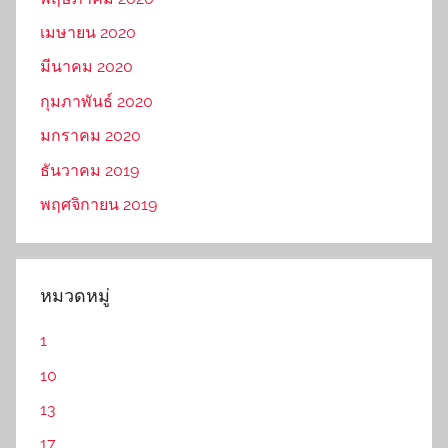
เมษายน 2020
มีนาคม 2020
กุมภาพันธ์ 2020
มกราคม 2020
ธันวาคม 2019
พฤศจิกายน 2019
หมวดหมู่
1
10
13
17