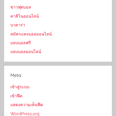
ข่าวฟุตบอล
คาสิโนออนไลน์
บาคาร่า
สมัครแทงบอลออนไลน์
แทงบอลฟรี
แทงบอลออนไลน์
Meta
เข้าสู่ระบบ
เข้าฟีด
แสดงความเห็นฟีด
WordPress.org