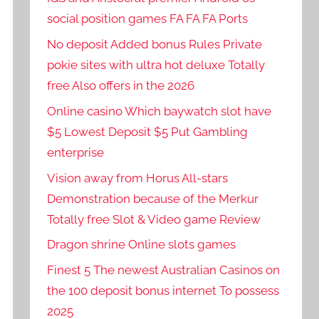
social position games FA FA FA Ports
No deposit Added bonus Rules Private
pokie sites with ultra hot deluxe Totally
free Also offers in the 2026
Online casino Which baywatch slot have
$5 Lowest Deposit $5 Put Gambling
enterprise
Vision away from Horus All-stars
Demonstration because of the Merkur
Totally free Slot & Video game Review
Dragon shrine Online slots games
Finest 5 The newest Australian Casinos on
the 100 deposit bonus internet To possess
2025