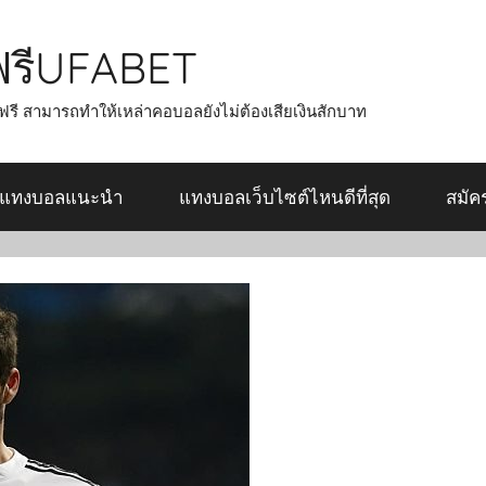
ฟรีUFABET
 สามารถทำให้เหล่าคอบอลยังไม่ต้องเสียเงินสักบาท
บแทงบอลแนะนำ
แทงบอลเว็บไซต์ไหนดีที่สุด
สมัค