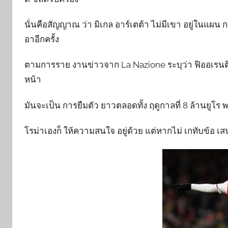
นั่นคือสัญญาณ ว่า มิเกล อาร์เตต้า ไม่มีเขา อยู่ในแผน 
อาอีกครั้ง
ตามการราย งานข่าวจาก La Nazione ระบุว่า ฟิออเรนติน่า 
หน้า
มันจะเป็น การยืมตัว ยาวตลอดทั้ง ฤดูกาลที่ 8 ล้านยูโร พ
โรม่าเองก็ ให้ความสนใจ อยู่ด้วย แต่หากไม่ เกทับข้อ เสน