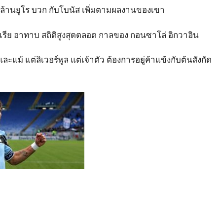
.5-4 ล้านยูโร บวก กับโบนัส เพิ่มตามผลงานของเขา
นเซเรีย อาทาบ สถิติสูงสุดตลอด กาลของ กอนซาโล่ อิกวาอิน
ม้ แต่ลิเวอร์พูล แต่เจ้าตัว ต้องการอยู่ค้าแข้งกับต้นสังกัด