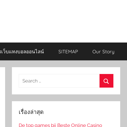
รเว็บแทงบอลออนไลน์
SITEMAP
Our Story
Search
for:
Search
เรื่องล่าสุด
De top games bij Beste Online Casino