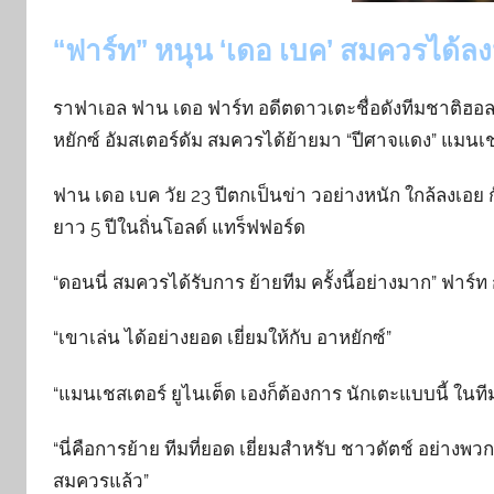
“ฟาร์ท” หนุน ‘เดอ เบค’ สมควรได้ลง
ราฟาเอล ฟาน เดอ ฟาร์ท อดีตดาวเตะชื่อดังทีมชาติฮอลแลน
หยักซ์ อัมสเตอร์ดัม สมควรได้ย้ายมา “ปีศาจแดง” แมนเช
ฟาน เดอ เบค วัย 23 ปีตกเป็นข่า วอย่างหนัก ใกล้ลงเอ
ยาว 5 ปีในถิ่นโอลด์ แทร็ฟฟอร์ด
“ดอนนี่ สมควรได้รับการ ย้ายทีม ครั้งนี้อย่างมาก” ฟาร์ท
“เขาเล่น ได้อย่างยอด เยี่ยมให้กับ อาหยักซ์”
“แมนเชสเตอร์ ยูไนเต็ด เองก็ต้องการ นักเตะแบบนี้ ใน
“นี่คือการย้าย ทีมที่ยอด เยี่ยมสำหรับ ชาวดัตช์ อย่างพ
สมควรแล้ว”