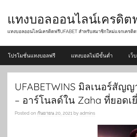
Skip
to
แทงบอลออนไลน์เครดิต
content
แทงบอลออนไลน์เครดิตฟรีUFABET สำหรับสมาชิกใหม่แจกเครดิตฟรี
โปรโมชั่นแทงบอลฟรี
แทงบอลไม่มีขั้นต่ำ
เว็
UFABETWINS มิลเนอร์สัญญาว่
– อาร์โนลด์ใน Zaha ที่ยอดเยี
Posted on
กันยายน 20, 2021
by
admins