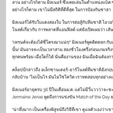
ลาน อย่างไรก็ตาม มิลเนอร์ ซึ่งเคยเล่นในตำแหน่งแบ็ค ซ
อย่างไรก็ตาม เขาไม่มีสถิติที่ดีที่สุด ในการป้องกันซาฮา
มิลเนอร์ได้รับใบแดงสองใบ ในการต่อสู้กับทีมชาติ ไอวอร
โนลด์เกี่ยวกับ การพลาดที่แอนฟิลด์ แต่ยังเปิดเผยว่า เส
“เทรนต์จะต้องได้ซี่โครงมาแน่ๆ!” มิลเนอร์พูดติดตลก ก
นั้น! มันอาจจะเป็นเวลาสาม สองชั่วโมงครึ่งก่อนเกมจริงๆ “แ
ทุกคนพร้อม เมื่อใดก็ได้ นั่นคืองานของ ฉันเมื่อฉันต้องก
คล็อปป์กล่าวถึง อเล็กซานเดอร์-อาร์โนลด์ทีมชาติอังกฤษว่า
กลับบ้าน “ไม่เป็นไร มันไม่ใช่โควิด เราทดสอบทุกอย่างแล้ว 
มิลเนอร์อายุครบ 36 ปีในเดือนม.ค. แต่ไม่มีวี่แววว่าจะช
Jermaine Jenas พูดถึงการแข่งขัน Match of the Day
“น่าทึ่งมาก เป็นเครื่องพิสูจน์ถึงวิธีที่เขา ดูแลตัวเอ