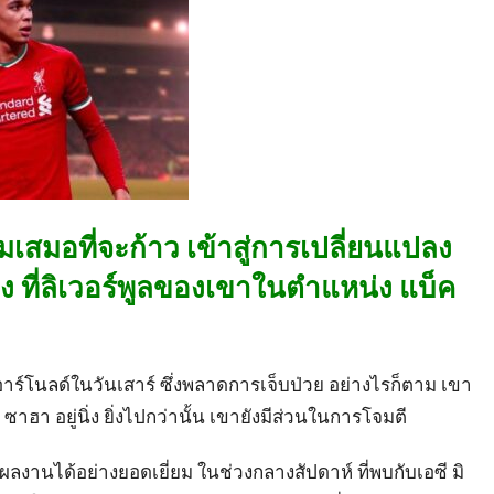
้อมเสมอที่จะก้าว เข้าสู่การเปลี่ยนแปลง
ที่ลิเวอร์พูลของเขาในตำแหน่ง แบ็ค
อาร์โนลด์ในวันเสาร์ ซึ่งพลาดการเจ็บป่วย อย่างไรก็ตาม เขา
าฮา อยู่นิ่ง ยิ่งไปกว่านั้น เขายังมีส่วนในการโจมตี
ลงานได้อย่างยอดเยี่ยม ในช่วงกลางสัปดาห์ ที่พบกับเอซี มิ