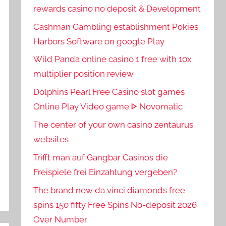
rewards casino no deposit & Development
Cashman Gambling establishment Pokies
Harbors Software on google Play
Wild Panda online casino 1 free with 10x
multiplier position review
Dolphins Pearl Free Casino slot games
Online Play Video game ᐈ Novomatic
The center of your own casino zentaurus
websites
Trifft man auf Gangbar Casinos die
Freispiele frei Einzahlung vergeben?
The brand new da vinci diamonds free
spins 150 fifty Free Spins No-deposit 2026
Over Number