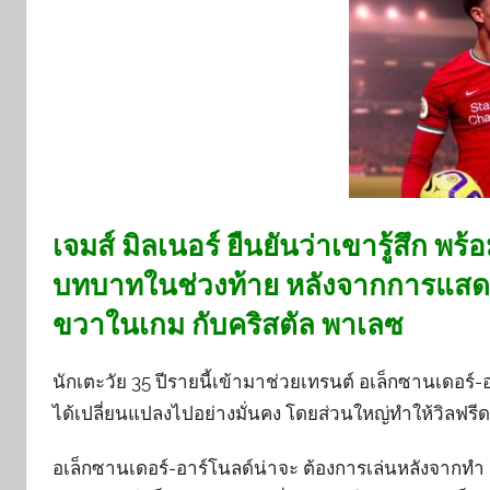
เจมส์ มิลเนอร์ ยืนยันว่าเขารู้สึก พร
บทบาทในช่วงท้าย หลังจากการแสดง 
ขวาในเกม กับคริสตัล พาเลซ
นักเตะวัย 35 ปีรายนี้เข้ามาช่วยเทรนต์ อเล็กซานเดอร์-
ได้เปลี่ยนแปลงไปอย่างมั่นคง โดยส่วนใหญ่ทำให้วิลฟรีด ซ
อเล็กซานเดอร์-อาร์โนลด์น่าจะ ต้องการเล่นหลังจากทำ ผ