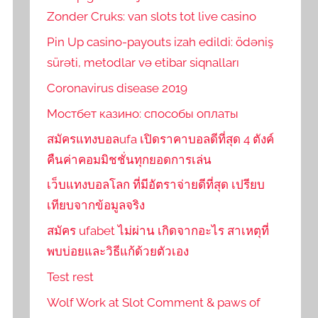
Zonder Cruks: van slots tot live casino
Pin Up casino-payouts izah edildi: ödəniş
sürəti, metodlar və etibar siqnalları
Coronavirus disease 2019
Мостбет казино: способы оплаты
สมัครแทงบอลufa เปิดราคาบอลดีที่สุด 4 ตังค์
คืนค่าคอมมิชชั่นทุกยอดการเล่น
เว็บแทงบอลโลก ที่มีอัตราจ่ายดีที่สุด เปรียบ
เทียบจากข้อมูลจริง
สมัคร ufabet ไม่ผ่าน เกิดจากอะไร สาเหตุที่
พบบ่อยและวิธีแก้ด้วยตัวเอง
Test rest
Wolf Work at Slot Comment & paws of