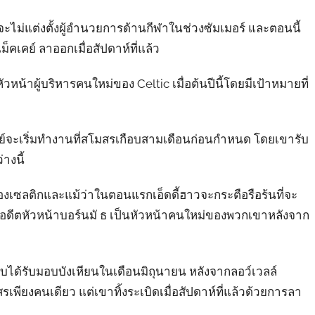
ี่จะไม่แต่งตั้งผู้อำนวยการด้านกีฬาในช่วงซัมเมอร์ และตอนนี้
คเคย์ ลาออกเมื่อสัปดาห์ที่แล้ว
วหน้าผู้บริหารคนใหม่ของ Celtic เมื่อต้นปีนี้โดยมีเป้าหมายที่
ย์จะเริ่มทำงานที่สโมสรเกือบสามเดือนก่อนกำหนด โดยเขารับ
างนี้
งเซลติกและแม้ว่าในตอนแรกเอ็ดดี้ฮาวจะกระตือรือร้นที่จะ
ั้งอดีตหัวหน้าบอร์นมั ธ เป็นหัวหน้าคนใหม่ของพวกเขาหลังจาก
บได้รับมอบบังเหียนในเดือนมิถุนายน หลังจากลอว์เวลล์
เพียงคนเดียว แต่เขาทิ้งระเบิดเมื่อสัปดาห์ที่แล้วด้วยการลา