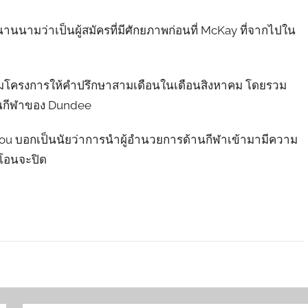
านนามว่าเป็นผู้สมัครที่มีศักยภาพก่อนที่ McKay ที่จากไปใน
าร่วมโครงการให้คำปรึกษาสามเดือนในเดือนสิงหาคม โดยรวม
านกีฬาของ Dundee
tecoglou บอกเป็นนัยว่าการนำผู้อำนวยการด้านกีฬาเข้ามามีความ
งโอนจะปิด