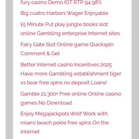
fury casino Demo IGT RTP 94 98%
Big cuatro Harbors Wager Enjoyable
£5 Minute Put play jungle books slot
online Gambling enterprise Internet sites
Fairy Gate Slot Online game Quickspin
Comment & Get
Better Internet casino Incentives 2025
Have more Gambling establishment tiger
vs bear free spins no deposit Loans!
Gamble 21,300+ Free online Online casino
games No Download
Enjoy Megajackpots Wolf Work with
miami beach pokie free spins On the
internet