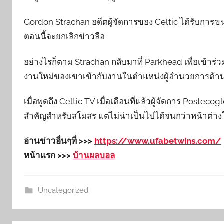
Gordon Strachan อดีตผู้จัดการของ Celtic ได้รับการขน
ตอนนี้จะยกเลิกข่าวลือ
อย่างไรก็ตาม Strachan กลับมาที่ Parkhead เพื่อเข้
งานใหม่ของเขาเข้ากับงานในตำแหน่งผู้อำนวยการด้
เมื่อพูดถึง Celtic TV เมื่อเดือนที่แล้วผู้จัดการ Pos
สำคัญสำหรับสโมสร แต่ไม่น่าเป็นไปได้จนกว่าหน้าต่า
อ่านข่าวอื่นๆที่ >>>
https://www.ufabetwins.com/
หน้าแรก >>>
บ้านผลบอล
Uncategorized