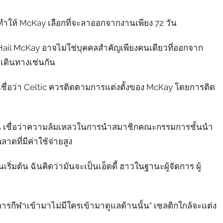
่ทำให้ McKay เลือกที่จะลาออกจากงานเพียง 72 วัน
Hail McKay อาจไม่ใช่บุคคลสำคัญเพียงคนเดียวที่ออกจาก
เดินทางเช่นกัน
ชื่อว่า Celtic ควรติดตามการแต่งตั้งของ McKay โดยการติด
ร้อน เชื่อว่าความล้มเหลวในการนำสมาชิกคณะกรรมการชั้นนำ
าดที่มีค่าใช้จ่ายสูง
มต้น ฉันคิดว่ามันจะเป็นเอ็ดดี้ ฮาวในฐานะผู้จัดการ ผู้
ยการกีฬาเข้ามาไม่มีใครเข้ามาดูแลด้านนั้น” เซลติกใกล้จะแต่ง