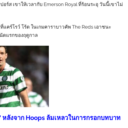
ปอร์ส เขาให้เวลากับ Emerson Royal ที่ร้อนระอุ วันนี้เขาไม่
ชที่แคร์โรว์ โร้ด ในเกมคาราบาวคัพ The Reds เอาชนะ
ีกนัดแรกของฤดูกาล
งขึ้น” หลังจาก Hoops ล้มเหลวในการกรอกบทบาท