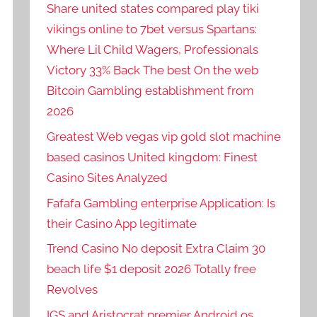
Share united states compared play tiki
vikings online to 7bet versus Spartans:
Where Lil Child Wagers, Professionals
Victory 33% Back The best On the web
Bitcoin Gambling establishment from
2026
Greatest Web vegas vip gold slot machine
based casinos United kingdom: Finest
Casino Sites Analyzed
Fafafa Gambling enterprise Application: Is
their Casino App legitimate
Trend Casino No deposit Extra Claim 30
beach life $1 deposit 2026 Totally free
Revolves
IGS and Aristocrat premier Android os