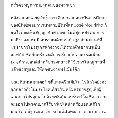
คร่ำครวญความยากจนของพวกเขา
หลังจากละเลยผู้สำเร็จการศึกษาจากสถาบันการศึกษา
ของChelseaมานานหลายปีในที่สุด José Mourinho ก็
สนใจที่จะเซ็นสัญญากับพวกเขาในที่สุด หลังจากการ
มาถึงของแทมมี่ อับราฮัมด้วยค่าตัว 34 ล้านปอนด์ที่
โรม่าชาวโปรตุเกสหวังว่าจะได้รวมตัวเขากับรูเบ็น
ลอฟตัส-ชีคอีกครั้ง จะมีการเรียกเก็บค่าธรรมเนียม
13.5 ล้านปอนด์สำหรับกองกลางที่ใช้เวลาในฤดูกาลที่
แล้วช่วยฟูแล่มให้ตกชั้นจากพรีเมียร์ลีก
ขณะที่แมนเชสเตอร์ ซิตี้และคริสเตียโน โรนัลโดยังคง
ถูกกล่าวถึงในประโยคเดียวกัน สโมสรอาจสูญเสียผู้
เล่นชาวโปรตุเกสไปด้วยเช่นกัน แบร์นาร์โด ซิลวา อาจ
จะออกไปหาคนยากไร้บาร์เซโลน่าหรือแอตเลติโก
มาดริด ที่มีฐานะทางการเงินที่มั่นคงกว่า ตามรายงาน