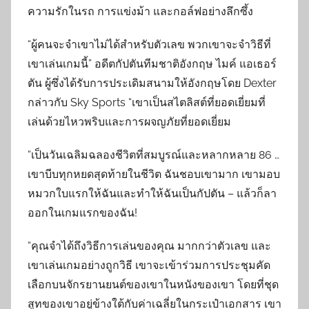
ความรักในรถ การแข่งม้า และกอล์ฟอย่างลึกซึ้ง
“ผู้คนจะจำเขาไม่ได้สำหรับตัวเลข พวกเขาจะจำวิธีที่
เขาเล่นเกมนี้” อดีตกัปตันทีมชาติอังกฤษ ไมค์ แอเธอร์
ตัน ผู้ซึ่งได้รับการประเดิมสนามให้อังกฤษโดย Dexter
กล่าวกับ Sky Sports “เขาเป็นสไตลิสต์ที่ยอดเยี่ยมที่
เล่นด้วยไหวพริบและการผจญภัยที่ยอดเยี่ยม
“เป็นวันเฉลิมฉลองชีวิตที่สมบูรณ์และหลากหลาย 86 …
เขาบีบทุกหยดสุดท้ายในชีวิต ฉันชอบเขามาก เขามอบ
หมวกใบแรกให้ฉันและทำให้ฉันเป็นกัปตัน – แล้วก็ลา
ออกในเกมแรกของฉัน!
“คุณจำได้ถึงวิธีการเล่นของคุณ มากกว่าตัวเลข และ
เขาเล่นเกมอย่างถูกวิธี เขาจะเข้าร่วมการประชุมคัด
เลือกบนจักรยานยนต์ของเขาในหนังของเขา โดยที่ชุด
สูทของเขาอยู่ข้างใต้กับค่าเฉลี่ยในกระเป๋าเอกสาร เขา