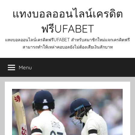
Skip
แทงบอลออนไลน์เครดิต
to
content
ฟรีUFABET
แทงบอลออนไลน์เครดิตฟรีUFABET สำหรับสมาชิกใหม่แจกเครดิตฟรี
สามารถทำให้เหล่าคอบอลยังไม่ต้องเสียเงินสักบาท
Menu