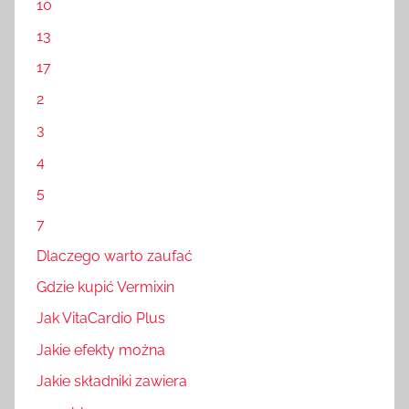
10
13
17
2
3
4
5
7
Dlaczego warto zaufać
Gdzie kupić Vermixin
Jak VitaCardio Plus
Jakie efekty można
Jakie składniki zawiera