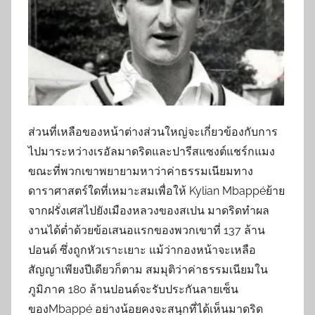
ส่วนที่เหลือของหน้าต่างส่วนใหญ่จะเกี่ยวข้องกับการ
ไปมาระหว่างเรอัลมาดริดและปารีสแซงต์แชร์กแมง
ขณะที่พวกเขาพยายามหาว่าค่าธรรมเนียมทาง
ดาราศาสตร์ใดที่เหมาะสมเพื่อให้ Kylian Mbappéย้าย
จากฝรั่งเศสไปยังเมืองหลวงของสเปน มาดริดทำผล
งานได้ต่ำด้วยข้อเสนอแรกของพวกเขาที่ 137 ล้าน
ปอนด์ ซึ่งถูกหัวเราะเยาะ แม้ว่ากองหน้าจะเหลือ
สัญญาเพียงปีเดียวก็ตาม สมมุติว่าค่าธรรมเนียมใน
ภูมิภาค 180 ล้านปอนด์จะรับประกันลายเซ็น
ของMbappé อย่างน้อยคงจะสนุกที่ได้เห็นมาดริด