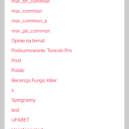
mar_bh_common
mar_common
mar_common_3
mar_pb_common
Opinie na temat
Podsumowanie: Tonosin Pro
Post
Public
Recenzja Fungo Killer
s
Spingranny
test
UFABET