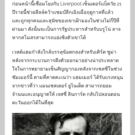
ก่อนหน้านี้เชื่อมโยงกับ Liverpool เซ็นเตอร์แบ็ควัย 21
ปีรายนี้ช่วยลีลล์คว้าแชมป์ลีกเอิงเมื่อฤดูกาลที่แล้ว
และถูกทุกคนและสุนัขของเขาเฝ้ามองในช่วงไม่กี่ปีที่
ผ่านมา ดังนั้นจะเป็นการรัฐประหารสำหรับบรูโน่ ลาจ
หากสโมสรสามารถแย่งชิงตัวเขาได้
เวสต์แฮมกำลังใกล้บรรลุข้อตกลงสำหรับเคิร์ต ซูม่า
หลังจากกระบวนการดึงตัวออกมาอย่างน่าประหลาด
ใจในการพยายามเซ็นสัญญากองหลังจากเชลซีในช่วง
ซัมเมอร์นี้ ตามที่คาดคะเนว่า แฮมเมอร์ ได้รับแรงหนุน
จากข่าวที่ว่า แมนเชสเตอร์ ยูไนเต็ด สามารถยอม
จำนนและอนุญาตให้ เจสซี่ ลินการ์ด กลับไปลอนดอน
ตะวันออกได้ในที่สุด