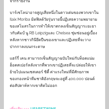
จากรายงาน
บาร์เซโลน่าอาจสูญเสียหนึ่งในดาวเด่นของพวกเขาใน
Ilaix Moriba มิดฟิลด์วัยรุ่นรายนี้ปฏิเสธความพยายาม
ของสโมสรในการทำให้เขาตกลงเซ็นสัญญาระยะยา
วกับคัมป์ นู RB Leipzigและ Chelsea ซุ่มซ่อนอยู่เบื้อง
หลังหากชาวกินียึดปืนของเขาและปฏิเสธที่จะวาง
ปากกาลงบนกระดาษ
แฮร์รี่ เคน สามารถเซ็นสัญญาฉบับใหม่กับท็อตแน่ม
ฮ็อตสเปอร์หลังจากที่พวกเขาปฏิเสธที่จะปล่อยให้เขา
ย้ายไปแมนเชสเตอร์ ซิตี้ ค่าแรงใหม่ที่มีศักยภาพ
ของกองหน้าทีมชาติอังกฤษจะอยู่ที่ 400,000 ปอนด์
ต่อสัปดาห์หากเขาคิดไม่ออก
เพิ่มเติม >>>
UFABETWINS