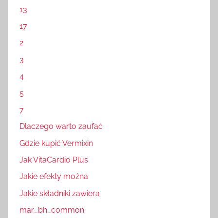
13
17
2
3
4
5
7
Dlaczego warto zaufać
Gdzie kupić Vermixin
Jak VitaCardio Plus
Jakie efekty można
Jakie składniki zawiera
mar_bh_common