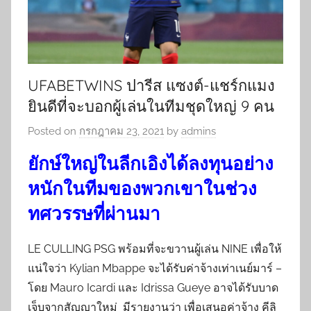
UFABETWINS ปารีส แซงต์-แชร์กแมง
ยินดีที่จะบอกผู้เล่นในทีมชุดใหญ่ 9 คน
Posted on
กรกฎาคม 23, 2021
by
admins
ยักษ์ใหญ่ในลีกเอิงได้ลงทุนอย่าง
หนักในทีมของพวกเขาในช่วง
ทศวรรษที่ผ่านมา
LE CULLING PSG พร้อมที่จะขวานผู้เล่น NINE เพื่อให้
แน่ใจว่า Kylian Mbappe จะได้รับค่าจ้างเท่าเนย์มาร์ –
โดย Mauro Icardi และ Idrissa Gueye อาจได้รับบาด
เจ็บจากสัญญาใหม่ มีรายงานว่า เพื่อเสนอค่าจ้าง คีลิ