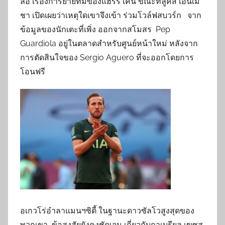
ลือ เรื่องการย้ายทีมของแฮร์รี่ เคน ขณะที่ลูคัส เอ็นเม
ชา เปิดเผยว่าเหตุใดเขาจึงเข้า ร่วมโวล์ฟสบวร์ก จาก
ข้อมูลของนักเตะที่เพิ่ง ออกจากสโมสร Pep
Guardiola อยู่ในตลาดสำหรับศูนย์หน้าใหม่ หลังจาก
การตัดสินใจของ Sergio Aguero ที่จะออกโดยการ
โอนฟรี
อเกวโร่อำลาแมนฯซิตี้ ในฐานะดาวซัลโวสูงสุดของ
พวกเขา ข้อสงสัยยังคงชัดเจน เกี่ยวกับกาเบรียล เฆซุส