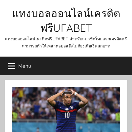
Skip
แทงบอลออนไลน์เครดิต
to
content
ฟรีUFABET
แทงบอลออนไลน์เครดิตฟรีUFABET สำหรับสมาชิกใหม่แจกเครดิตฟรี
สามารถทำให้เหล่าคอบอลยังไม่ต้องเสียเงินสักบาท
Menu