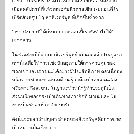
เดียว – คนรอบข้างไม่ได้ให้ความช่วยเหลือ หลังจาก
เมื่อสุดสัปดาห์ที่แล้วเสมอกับนิวคาสเซิล 1-1 แอนดี้โร
เบิร์ตสันสรุป ปัญหาลิเวอร์พูล ที่เกิดขึ้นซ้ำซาก
“ เราเก่งมากที่ได้เห็นเกมและตอนนี้เรายังทำไม่ได้”
เขากล่าว
ในช่วงสองปีที่ผ่านมาลิเวอร์พูลจำเป็นต้องทำประตูแรก
เท่านั้นเพื่อให้การแข่งขันอยู่ภายใต้การควบคุมของ
พวกเขาและเอาชนะได้อย่างมีประสิทธิภาพ ตอนนี้กอง
หน้าของ พวกเขาเล่นเหมือน รู้ว่าต้องทำคะแนนสอง
หรือสามถึงจะชนะ ในฐานะหัวหน้าผู้ทำประตูนี่เป็น
ส่วนหนึ่งของกระเป๋าเดินทางทางจิตที่ มาเน่ และ โม
ฮาเหม็ดซาลาห์ กำลังแบกรับ
ดังนั้นจะบอกว่าปัญหา ล่าสุดของลิเวอร์พูลคือการขาด
เป้าหมายเป็นเรื่องง่าย