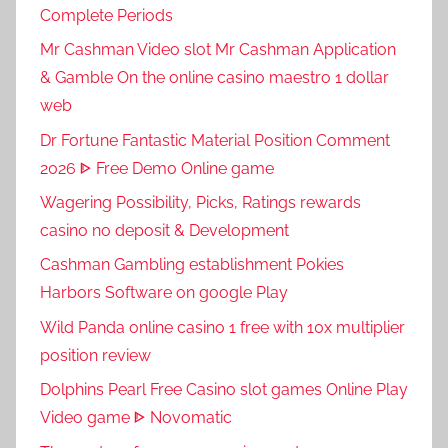
Complete Periods
Mr Cashman Video slot Mr Cashman Application
& Gamble On the online casino maestro 1 dollar
web
Dr Fortune Fantastic Material Position Comment
2026 ᐈ Free Demo Online game
Wagering Possibility, Picks, Ratings rewards
casino no deposit & Development
Cashman Gambling establishment Pokies
Harbors Software on google Play
Wild Panda online casino 1 free with 10x multiplier
position review
Dolphins Pearl Free Casino slot games Online Play
Video game ᐈ Novomatic