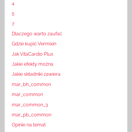
4
5
7
Dlaczego warto zaufać
Gdzie kupić Vermixin
Jak VitaCardio Plus
Jakie efekty można
Jakie składniki zawiera
mar_bh_common
mar_common
mar_common_3
mar_pb_common
Opinie na temat