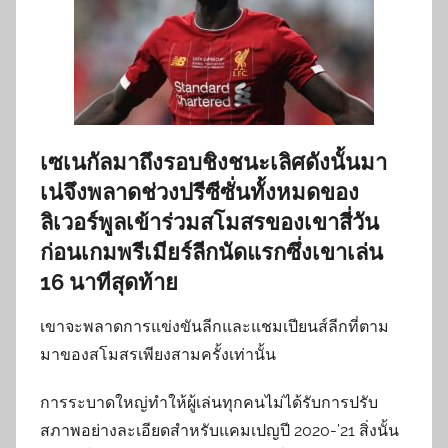
เซเนกัลมาถึงรอบชิงชนะเลิศดังนั้นมา
เน่จึงพลาดช่วงปรีซีซั่นทั้งหมดของ
ลิเวอร์พูลเข้าร่วมสโมสรของเขาสี่วัน
ก่อนเกมพรีเมียร์ลีกนัดแรกซึ่งเขาเล่น
16 นาทีสุดท้าย
เขาจะพลาดการแข่งขันลีกและแชมเปียนส์ลีกที่ตาม
มาของสโมสรเพียงสามครั้งเท่านั้น
การระบาดใหญ่ทำให้ผู้เล่นทุกคนไม่ได้รับการปรับ
สภาพอย่างละเอียดสำหรับแคมเปญปี 2020-’21 สิ่งนั้น