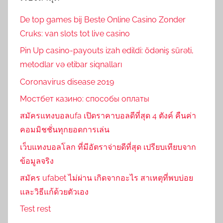
De top games bij Beste Online Casino Zonder
Cruks: van slots tot live casino
Pin Up casino-payouts izah edildi: ödəniş sürəti,
metodlar və etibar siqnalları
Coronavirus disease 2019
Мостбет казино: способы оплаты
สมัครแทงบอลufa เปิดราคาบอลดีที่สุด 4 ตังค์ คืนค่า
คอมมิชชั่นทุกยอดการเล่น
เว็บแทงบอลโลก ที่มีอัตราจ่ายดีที่สุด เปรียบเทียบจาก
ข้อมูลจริง
สมัคร ufabet ไม่ผ่าน เกิดจากอะไร สาเหตุที่พบบ่อย
และวิธีแก้ด้วยตัวเอง
Test rest