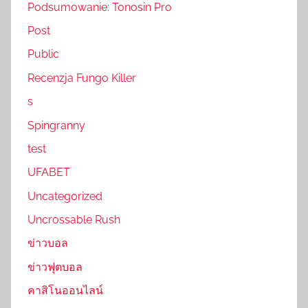
Podsumowanie: Tonosin Pro
Post
Public
Recenzja Fungo Killer
s
Spingranny
test
UFABET
Uncategorized
Uncrossable Rush
ข่าวบอล
ข่าวฟุตบอล
คาสิโนออนไลน์