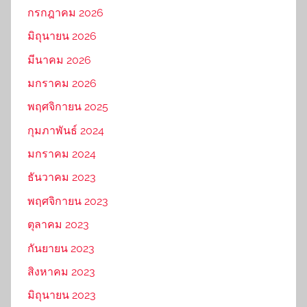
กรกฎาคม 2026
มิถุนายน 2026
มีนาคม 2026
มกราคม 2026
พฤศจิกายน 2025
กุมภาพันธ์ 2024
มกราคม 2024
ธันวาคม 2023
พฤศจิกายน 2023
ตุลาคม 2023
กันยายน 2023
สิงหาคม 2023
มิถุนายน 2023