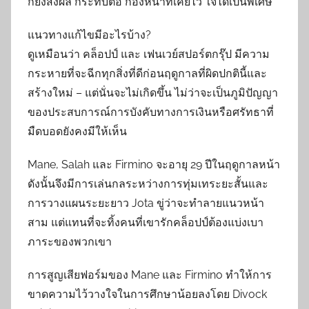
ก็ยิ่งส่งผล กระทบต่อ กองหน้าที่เคยไว้ ใจได้เป็นพิเศษ
แนวทางแก้ไขมีอะไรบ้าง?
ดูเหมือนว่า คล็อปป์ และ เฟนเวย์สปอร์ตกรุ๊ป มีความ
กระหายที่จะฉีกทุกสิ่งที่ดีก่อนฤดูกาลที่ผิดปกตินี้และ
สร้างใหม่ – แต่นั่นจะไม่เกิดขึ้น ไม่ว่าจะเป็นภูมิปัญญา
ของประสบการณ์การบังคับทางการเงินหรือศรัทธาที่
มืดบอดยังคงมีให้เห็น
Mane, Salah และ Firmino จะอายุ 29 ปีในฤดูกาลหน้า
ดังนั้นจึงมีการเล่นกลระหว่างการทุ่มเทระยะสั้นและ
การวางแผนระยะยาว Jota ขู่ว่าจะทำลายแนวหน้า
สาม แต่แทนที่จะทิ้งคนที่เขารักคล็อปป์ต้องแบ่งเบา
ภาระของพวกเขา
การสูญเสียฟอร์มของ Mane และ Firmino ทำให้การ
ขาดความไว้วางใจในการศึกษาน้อยลงโดย Divock