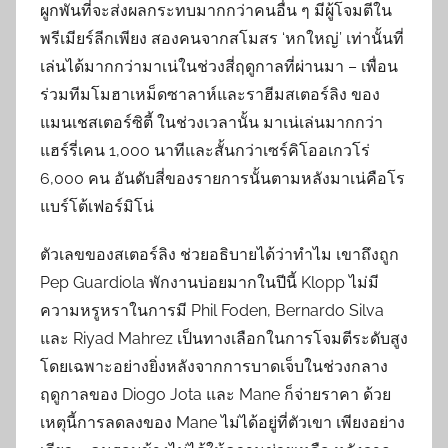
ผูกพันที่จะส่งผลกระทบมากกว่าคนอื่น ๆ มีผู้โจมตีใน
พรีเมียร์ลีกเพียง สองคนจากสโมสร ‘หกใหญ่’ เท่านั้นที่
เล่นได้มากกว่ามาเน่ในช่วงสี่ฤดูกาลที่ผ่านมา – เพื่อน
ร่วมทีมโมฮาเหม็ดซาลาห์และราฮีมสเตอร์ลิง ของ
แมนเชสเตอร์ซิตี้ ในช่วงเวลานั้น มาเน่เล่นมากกว่า
แฮร์รี่เคน 1,000 นาทีและสั้นกว่าเซร์คิโออเกวโร่
6,000 คน อันดับสี่ของรายการนั้นตามหลังมาเน่คือโร
แบร์โต้เฟอร์มิโน่
ตัวเลขของสเตอร์ลิง ช่วยอธิบายได้ว่าทำไม เขาถึงถูก
Pep Guardiola พักงานบ่อยมากในปีนี้ Klopp ไม่มี
ความหรูหราในการมี Phil Foden, Bernardo Silva
และ Riyad Mahrez เป็นทางเลือกในการโจมตีระดับสูง
โดยเฉพาะอย่างยิ่งหลังจากการบาดเจ็บในช่วงกลาง
ฤดูกาลของ Diogo Jota และ Mane ก็จ่ายราคา ด้วย
เหตุนี้การลดลงของ Mane ไม่ได้อยู่ที่ตัวเขา เพียงอย่าง