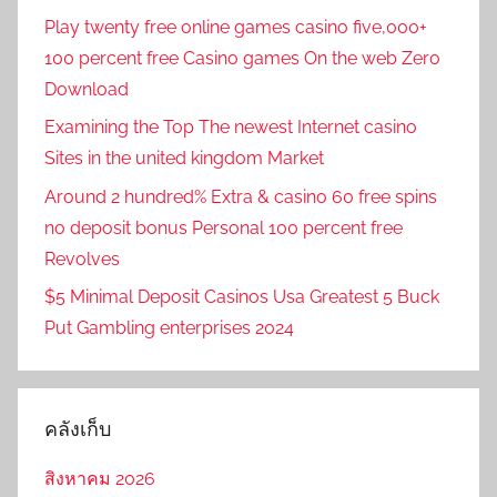
Play twenty free online games casino five,000+
100 percent free Casino games On the web Zero
Download
Examining the Top The newest Internet casino
Sites in the united kingdom Market
Around 2 hundred% Extra & casino 60 free spins
no deposit bonus Personal 100 percent free
Revolves
$5 Minimal Deposit Casinos Usa Greatest 5 Buck
Put Gambling enterprises 2024
คลังเก็บ
สิงหาคม 2026