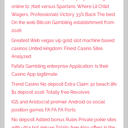
online to 7bet versus Spartans: Where Lil Child
Wagers, Professionals Victory 33% Back The best
On the web Bitcoin Gambling establishment from
2026
Greatest Web vegas vip gold slot machine based
casinos United kingdom: Finest Casino Sites
Analyzed
Fafafa Gambling enterprise Application: Is their
Casino App legitimate
Trend Casino No deposit Extra Claim 30 beach life
$1 deposit 2026 Totally free Revolves
IGS and Aristocrat premier Android os social
position games FA FA FA Ports
No deposit Added bonus Rules Private pokie sites
with ultra hot deluxe Totally free Also offers in the