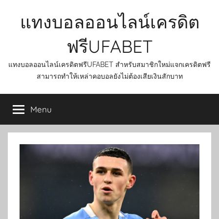
Skip
แทงบอลออนไลน์เครดิต
to
content
ฟรีUFABET
แทงบอลออนไลน์เครดิตฟรีUFABET สำหรับสมาชิกใหม่แจกเครดิตฟรี
สามารถทำให้เหล่าคอบอลยังไม่ต้องเสียเงินสักบาท
Menu