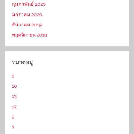
กุมภาพันธ์ 2020
มกราคม 2020
ธันวาคม 2019
พฤศจิกายน 2019
หมวดหมู่
1
10
13
17
2
3