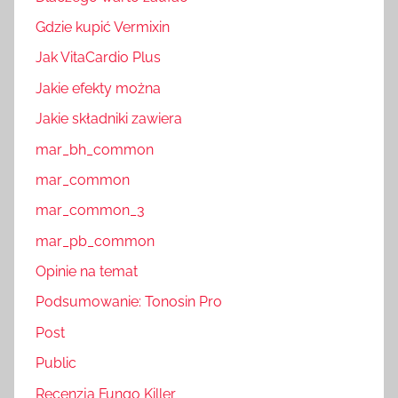
Gdzie kupić Vermixin
Jak VitaCardio Plus
Jakie efekty można
Jakie składniki zawiera
mar_bh_common
mar_common
mar_common_3
mar_pb_common
Opinie na temat
Podsumowanie: Tonosin Pro
Post
Public
Recenzja Fungo Killer