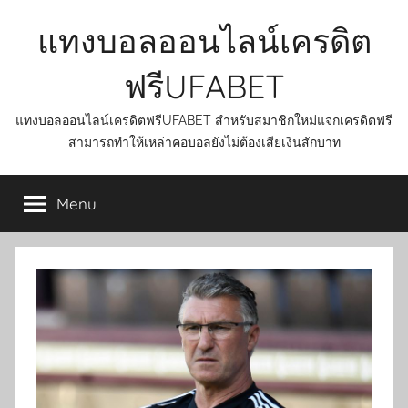
Skip
แทงบอลออนไลน์เครดิต
to
content
ฟรีUFABET
แทงบอลออนไลน์เครดิตฟรีUFABET สำหรับสมาชิกใหม่แจกเครดิตฟรี
สามารถทำให้เหล่าคอบอลยังไม่ต้องเสียเงินสักบาท
Menu