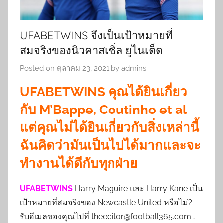
UFABETWINS จึงเป็นเป้าหมายที่
สมจริงของนิวคาสเซิ่ล ยูไนเต็ด
Posted on
ตุลาคม 23, 2021
by
admins
UFABETWINS คุณได้ยินเกี่ยว
กับ M’Bappe, Coutinho et al
แต่คุณไม่ได้ยินเกี่ยวกับสิ่งเหล่านี้
ฉันคิดว่ามันเป็นไปได้มากและจะ
ทำงานได้ดีกับทุกฝ่าย
UFABETWINS
Harry Maguire และ Harry Kane เป็น
เป้าหมายที่สมจริงของ Newcastle United หรือไม่?
รับอีเมลของคุณไปที่
theeditor@football365.com
…