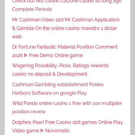
Check out Not casino calzone casino so long ago
Complete Periods
Mr Cashman Video slot Mr Cashman Application
& Gamble On the online casino maestro 1 dollar
web
Dr Fortune Fantastic Material Position Comment
2026 ᐈ Free Demo Online game
Wagering Possibility, Picks, Ratings rewards
casino no deposit & Development
Cashman Gambling establishment Pokies
Harbors Software on google Play
Wild Panda online casino 1 free with 10x multiplier
position review
Dolphins Pearl Free Casino slot games Online Play
Video game ᐈ Novomatic