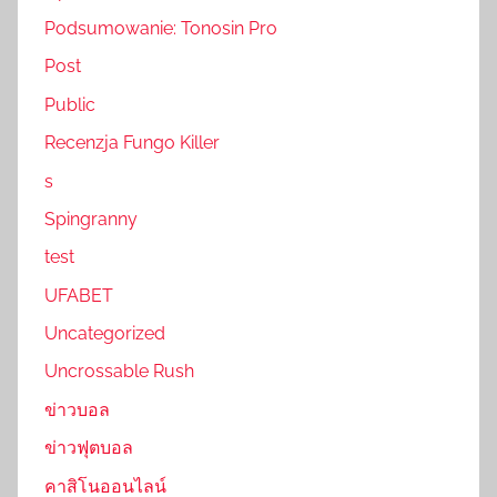
Podsumowanie: Tonosin Pro
Post
Public
Recenzja Fungo Killer
s
Spingranny
test
UFABET
Uncategorized
Uncrossable Rush
ข่าวบอล
ข่าวฟุตบอล
คาสิโนออนไลน์