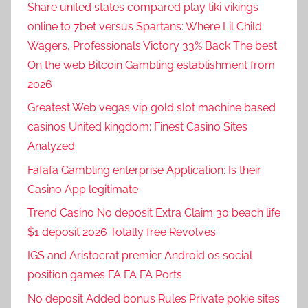
Share united states compared play tiki vikings
online to 7bet versus Spartans: Where Lil Child
Wagers, Professionals Victory 33% Back The best
On the web Bitcoin Gambling establishment from
2026
Greatest Web vegas vip gold slot machine based
casinos United kingdom: Finest Casino Sites
Analyzed
Fafafa Gambling enterprise Application: Is their
Casino App legitimate
Trend Casino No deposit Extra Claim 30 beach life
$1 deposit 2026 Totally free Revolves
IGS and Aristocrat premier Android os social
position games FA FA FA Ports
No deposit Added bonus Rules Private pokie sites