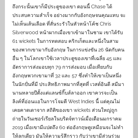
ถึงกระนั้นเขาก็มีประตูของเขา ตอนนี้ Chase ได้
ประสบความสำเร็จ อย่างมากกับอังกฤษจนคุณแทบ จะ
ไม่เห็นเส้นเลือด ที่สั่นระรัวในหัวหน้าโค้ช Chris
Silverwood หน้าผากเมื่อเขาเข้ามาในชาม เขาได้รับ
61 wickets ในการทดสอบ คริกเก็ตและหนึ่งในสาม
ของพวกเขามากับอังกฤษ ในการแข่งขัน 26 นัดกับคน
อื่น ๆ ในโลกเขาใช้เวลาประตูของเขาที่เฉลี่ย 45 และ
อัตราการส่งมอบทุก 79 การส่งมอบ เมื่อเทียบกับ
อังกฤษพวกเขามาที่ 32 และ 57 ซึ่งทำให้เขาเป็นหนึ่ง
ในนักปั่นที่มี ประสิทธิภาพมากที่สุดที่ เวสต์อินดี สมีมา
นานหลายปีตั้งแต่แลนซ์กิ๊บส์ลาออก เขาควรจะเป็น
ลิงค์ที่อ่อนแอในการโจมตี West Indies นี้ แต่คุณไม่
เคยคาดเดาจาก สถิติของเขา wickets ส่วนใหญ่ถูก
ถ่ายในวันเซอร์เรียลในบริดจ์ทาวน์เมื่อเดือนมกราคม
2019 เมื่อเขามีแปดถึง 60 ต่ออังกฤษดูเหมือนจะไม่ทำ
ให้ลูกเดียว มันให้ความรู้สึกราว กับว่าเขามีส่วนร่วม