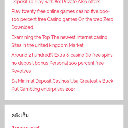
Deposit 10 Play with 80: Private Also offers
Play twenty free online games casino five,000+
100 percent free Casino games On the web Zero
Download
Examining the Top The newest Internet casino
Sites in the united kingdom Market
Around 2 hundred% Extra & casino 60 free spins
no deposit bonus Personal 100 percent free
Revolves
$5 Minimal Deposit Casinos Usa Greatest 5 Buck
Put Gambling enterprises 2024
คลังเก็บ
สิงหาคม 2026