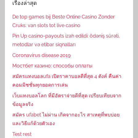
เรื่องล่าสุด
De top games bij Beste Online Casino Zonder
Cruks: van slots tot live casino
Pin Up casino-payouts izah edildi: ödəniş sürəti,
metodlar və etibar siqnalları
Coronavirus disease 2019
Мостбет казино: способы оплаты
สมัครแทงบอลufa เปิดราคาบอลดีที่สุด 4 ตังค์ คืนค่า
คอมมิชชั่นทุกยอดการเล่น
เว็บแทงบอลโลก ที่มีอัตราจ่ายดีที่สุด เปรียบเทียบจาก
ข้อมูลจริง
สมัคร ufabet ไม่ผ่าน เกิดจากอะไร สาเหตุที่พบบ่อย
และวิธีแก้ด้วยตัวเอง
Test rest