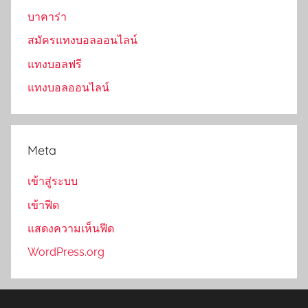
บาคาร่า
สมัครแทงบอลออนไลน์
แทงบอลฟรี
แทงบอลออนไลน์
Meta
เข้าสู่ระบบ
เข้าฟีด
แสดงความเห็นฟีด
WordPress.org