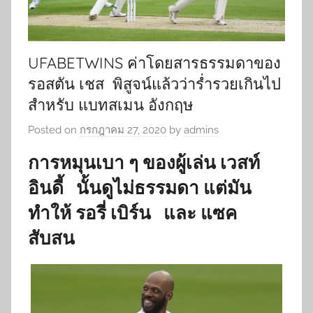
UFABETWINS ค่าโดยสารธรรมดาของ
รอสตัน เชส พิสูจน์แล้วว่าร่ำรวยเกินไป
สำหรับ แบทสเมน อังกฤษ
Posted on
กรกฎาคม 27, 2020
by
admins
การหมุนเบา ๆ ของผู้เล่น เวสท์
อินดี้ นั้นดูไม่ธรรมดา แต่มัน
ทำให้ รอรี่ เบิร์น และ แซค
สับสน