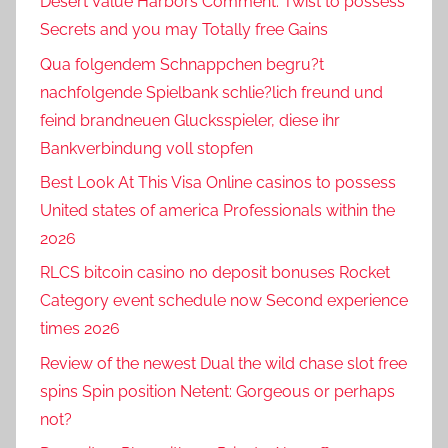
Desert Value Harbors Comment: Twist to possess
Secrets and you may Totally free Gains
Qua folgendem Schnappchen begru?t
nachfolgende Spielbank schlie?lich freund und
feind brandneuen Glucksspieler, diese ihr
Bankverbindung voll stopfen
Best Look At This Visa Online casinos to possess
United states of america Professionals within the
2026
RLCS bitcoin casino no deposit bonuses Rocket
Category event schedule now Second experience
times 2026
Review of the newest Dual the wild chase slot free
spins Spin position Netent: Gorgeous or perhaps
not?