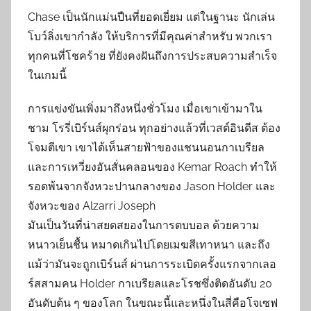
Chase เป็นนักแม่นปืนที่ยอดเยี่ยม แต่ในฐานะ นักเล่น
โบว์ลิ่งเขากำลัง ให้บริการที่มีคุณค่าสำหรับ พวกเรา
ทุกคนที่โชคร้าย ที่ยังคงฝันถึงการประสบความสำเร็จ
ในเกมนี้
การแข่งขันเพิ่งมาถึงหนึ่งชั่วโมง เมื่อเขาเข้ามาใน
ชาม โรรี่เบิร์นส์ผุกร่อน ทุกอย่างแล้วที่เวสต์อินดีส ต้อง
โจมตีเขา เขาได้เห็นสายฟ้าของแชนนอนกาเบรียล
และการเหวี่ยงอันสั่นคลอนของ Kemar Roach ทำให้
รอดพ้นจากจังหวะปานกลางของ Jason Holder และ
จังหวะของ Alzarri Joseph
มันเป็นวันที่น่าสยดสยองในการตบบอล ด้วยความ
หนาวเย็นชื้น หมาดเกินไปโดยเมฆสีเทาหนา และถึง
แม้ว่ามันจะถูกเบิร์นส์ ผ่านการระเบิดครั้งแรกจากเลอ
ร์สสามคน Holder กาเบรียลและโรชซึ่งติดอันดับ 20
อันดับต้น ๆ ของโลก ในขณะนี้และหนึ่งในสี่คือโจเซฟ