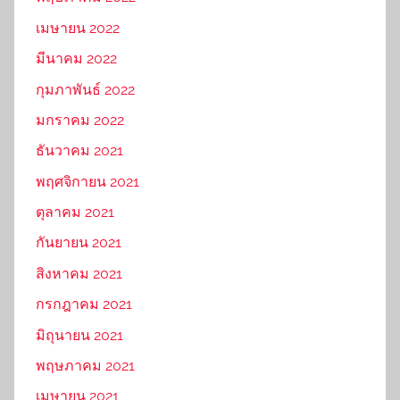
เมษายน 2022
มีนาคม 2022
กุมภาพันธ์ 2022
มกราคม 2022
ธันวาคม 2021
พฤศจิกายน 2021
ตุลาคม 2021
กันยายน 2021
สิงหาคม 2021
กรกฎาคม 2021
มิถุนายน 2021
พฤษภาคม 2021
เมษายน 2021