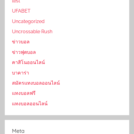
test
UFABET
Uncategorized
Uncrossable Rush
ข่าวบอล
ข่าวฟุตบอล
คาสิโนออนไลน์
บาคาร่า
สมัครแทงบอลออนไลน์
แทงบอลฟรี
แทงบอลออนไลน์
Meta