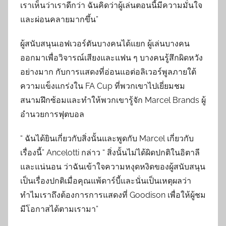
เราเห็นว่าเราดีกว่า ฉันคิดว่าผู้เล่นตอนนี้มีความมั่นใจ
และผ่อนคลายมากขึ้น”
ผู้สนับสนุนเอฟเวอร์ตันบางคนได้แยก ผู้เล่นบางคน
ออกมาเพื่อวิจารณ์เสียงและแฟน ๆ บางคนรู้สึกผิดหวัง
อย่างมาก กับการแสดงที่อ่อนแอต่อลิเวอร์พูลภายใต้
ความแข็งแกร่งใน FA Cup ที่พวกเขาไปเยี่ยมชม
สนามฝึกซ้อมและทำให้พวกเขารู้จัก Marcel Brands ผู้
อำนวยการฟุตบอล
“ ฉันได้ยินเกี่ยวกับสิ่งนั้นและพูดกับ Marcel เกี่ยวกับ
เรื่องนี้” Ancelotti กล่าว “ สิ่งนั้นไม่ได้ผิดปกติในอิตาลี
และแน่นอน ว่าฉันเข้าใจความหงุดหงิดของผู้สนับสนุน
เป็นเรื่องปกติเมื่อคุณแพ้ดาร์บี้และนั่นเป็นเหตุผลว่า
ทำไมเราถึงต้องการการแสดงที่ Goodison เพื่อให้ผู้ชม
มีโอกาสได้ตามเรามา”