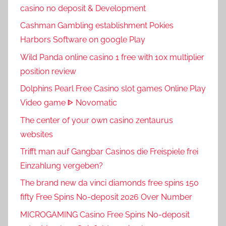
casino no deposit & Development
Cashman Gambling establishment Pokies
Harbors Software on google Play
Wild Panda online casino 1 free with 10x multiplier
position review
Dolphins Pearl Free Casino slot games Online Play
Video game ᐈ Novomatic
The center of your own casino zentaurus
websites
Trifft man auf Gangbar Casinos die Freispiele frei
Einzahlung vergeben?
The brand new da vinci diamonds free spins 150
fifty Free Spins No-deposit 2026 Over Number
MICROGAMING Casino Free Spins No-deposit