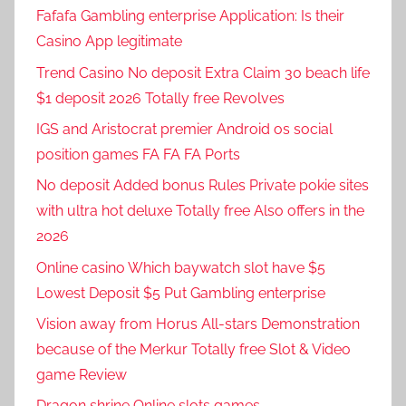
Fafafa Gambling enterprise Application: Is their
Casino App legitimate
Trend Casino No deposit Extra Claim 30 beach life
$1 deposit 2026 Totally free Revolves
IGS and Aristocrat premier Android os social
position games FA FA FA Ports
No deposit Added bonus Rules Private pokie sites
with ultra hot deluxe Totally free Also offers in the
2026
Online casino Which baywatch slot have $5
Lowest Deposit $5 Put Gambling enterprise
Vision away from Horus All-stars Demonstration
because of the Merkur Totally free Slot & Video
game Review
Dragon shrine Online slots games