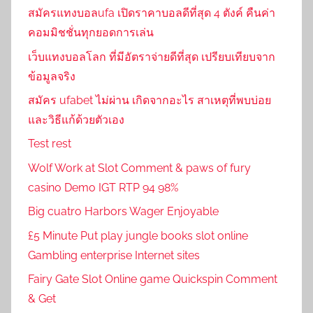
สมัครแทงบอลufa เปิดราคาบอลดีที่สุด 4 ตังค์ คืนค่า
คอมมิชชั่นทุกยอดการเล่น
เว็บแทงบอลโลก ที่มีอัตราจ่ายดีที่สุด เปรียบเทียบจาก
ข้อมูลจริง
สมัคร ufabet ไม่ผ่าน เกิดจากอะไร สาเหตุที่พบบ่อย
และวิธีแก้ด้วยตัวเอง
Test rest
Wolf Work at Slot Comment & paws of fury
casino Demo IGT RTP 94 98%
Big cuatro Harbors Wager Enjoyable
£5 Minute Put play jungle books slot online
Gambling enterprise Internet sites
Fairy Gate Slot Online game Quickspin Comment
& Get