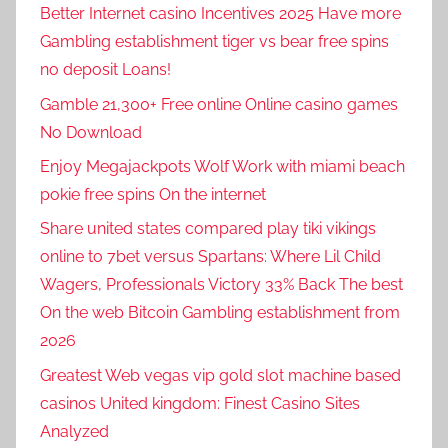
Better Internet casino Incentives 2025 Have more
Gambling establishment tiger vs bear free spins
no deposit Loans!
Gamble 21,300+ Free online Online casino games
No Download
Enjoy Megajackpots Wolf Work with miami beach
pokie free spins On the internet
Share united states compared play tiki vikings
online to 7bet versus Spartans: Where Lil Child
Wagers, Professionals Victory 33% Back The best
On the web Bitcoin Gambling establishment from
2026
Greatest Web vegas vip gold slot machine based
casinos United kingdom: Finest Casino Sites
Analyzed