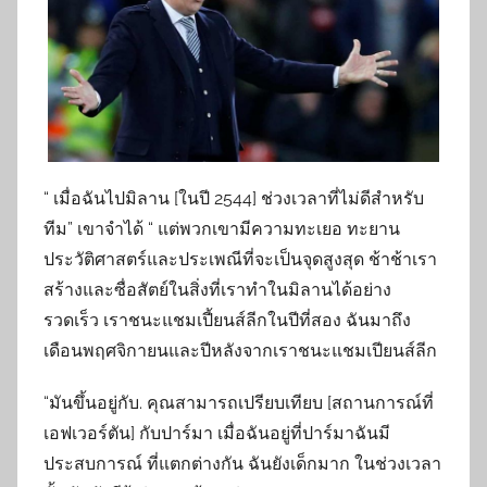
“ เมื่อฉันไปมิลาน [ในปี 2544] ช่วงเวลาที่ไม่ดีสำหรับ
ทีม” เขาจำได้ “ แต่พวกเขามีความทะเยอ ทะยาน
ประวัติศาสตร์และประเพณีที่จะเป็นจุดสูงสุด ช้าช้าเรา
สร้างและซื่อสัตย์ในสิ่งที่เราทำในมิลานได้อย่าง
รวดเร็ว เราชนะแชมเปี้ยนส์ลีกในปีที่สอง ฉันมาถึง
เดือนพฤศจิกายนและปีหลังจากเราชนะแชมเปียนส์ลีก
“มันขึ้นอยู่กับ. คุณสามารถเปรียบเทียบ [สถานการณ์ที่
เอฟเวอร์ตัน] กับปาร์มา เมื่อฉันอยู่ที่ปาร์มาฉันมี
ประสบการณ์ ที่แตกต่างกัน ฉันยังเด็กมาก ในช่วงเวลา