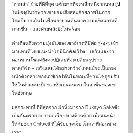
“ตามล่า” ฝ่ายที่ดีที่สุด แต่ก็ยากที่จะหลีกหนีจากบทสรุป
ในปัจจุบันว่าพวกเขายอมเสียสละศักยภาพในการ
โจมตีมากเกินไปเพื่อพยายามค้นหาความแข็งแกร่งที่
มากขึ้น – และฝ่ายหลังยังไม่พร้อม .
คำเตือนถึงความมุ่งมั่นของเซาธ์เกตที่มีต่อ 3-4-3 เข้า
มาแทนที่โดยแนะนำโดมินิกคัลเวิร์ต – เลวินและจา
ดอนซานโชแต่ยังคงปฏิเสธที่จะเปลี่ยนรูปร่าง
คาลเวิร์ต – เลวินเล่นได้อย่างกว้างไกลแม้จะเป็นกอง
หน้าตัวกลางของเอฟเวอร์ตันในขณะที่ซานโช่ถูกปรับ
ใช้ในตำแหน่งปีกขวาซึ่งเป็นคนแรกในอาชีพของเขา
ในอังกฤษ
ผลกระทบที่ ดีที่สุดจาก ม้านั่งมาจาก Bukayo Sakaซึ่ง
เป็นอันตราย อย่างต่อเนื่อง ทางด้านซ้าย เมื่อแนะนำ
ให้กับBen Chilwell ที่ได้รับบาดเจ็บ เจ็ดนาทีก่อนช่วง
เวลา