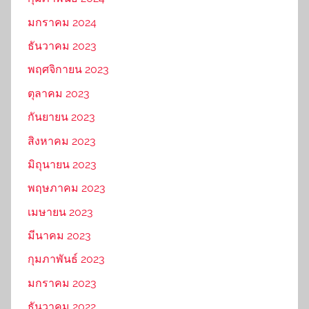
มกราคม 2024
ธันวาคม 2023
พฤศจิกายน 2023
ตุลาคม 2023
กันยายน 2023
สิงหาคม 2023
มิถุนายน 2023
พฤษภาคม 2023
เมษายน 2023
มีนาคม 2023
กุมภาพันธ์ 2023
มกราคม 2023
ธันวาคม 2022