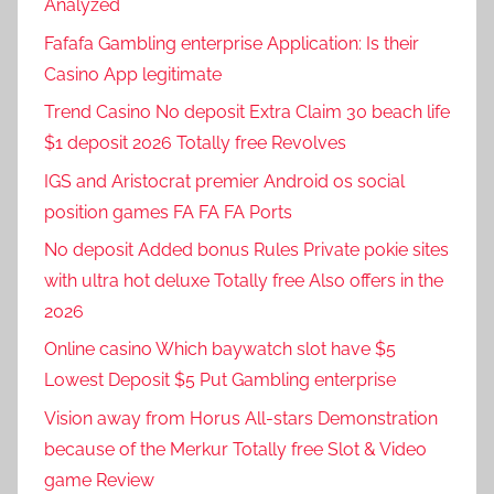
Analyzed
Fafafa Gambling enterprise Application: Is their
Casino App legitimate
Trend Casino No deposit Extra Claim 30 beach life
$1 deposit 2026 Totally free Revolves
IGS and Aristocrat premier Android os social
position games FA FA FA Ports
No deposit Added bonus Rules Private pokie sites
with ultra hot deluxe Totally free Also offers in the
2026
Online casino Which baywatch slot have $5
Lowest Deposit $5 Put Gambling enterprise
Vision away from Horus All-stars Demonstration
because of the Merkur Totally free Slot & Video
game Review