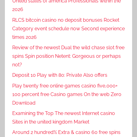
United states of america Professionals within the
2026
RLCS bitcoin casino no deposit bonuses Rocket
Category event schedule now Second experience
times 2026
Review of the newest Dual the wild chase slot free
spins Spin position Netent: Gorgeous or perhaps
not?
Deposit 10 Play with 80: Private Also offers
Play twenty free online games casino five,000+
100 percent free Casino games On the web Zero
Download
Examining the Top The newest Internet casino
Sites in the united kingdom Market
Around 2 hundred% Extra & casino 60 free spins