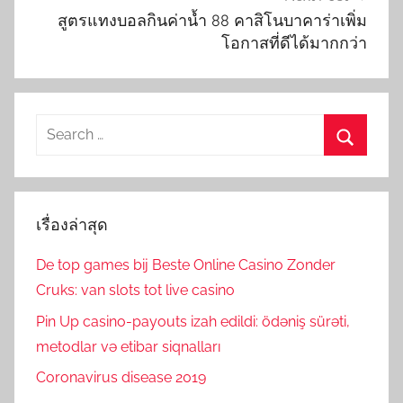
สูตรแทงบอลกินค่าน้ำ 88 คาสิโนบาคาร่าเพิ่ม
โอกาสที่ดีได้มากกว่า
Search
for:
Search
เรื่องล่าสุด
De top games bij Beste Online Casino Zonder
Cruks: van slots tot live casino
Pin Up casino-payouts izah edildi: ödəniş sürəti,
metodlar və etibar siqnalları
Coronavirus disease 2019