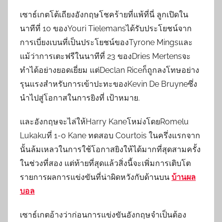
เซาธ์เกตโต้เถียงอังกฤษโชคร้ายที่แพ้ที่นี่ ลูกเปิดใน
นาทีที่ 10 ของYouri Tielemansได้รับประโยชน์จาก
การเบี่ยงเบนที่เป็นประโยชน์ของTyrone Mingsและ
แม้ว่าการเตะฟรีในนาทีที่ 23 ของDries Mertensจะ
ทำได้อย่างยอดเยี่ยม แต่Declan Riceก็ถูกลงโทษอย่าง
รุนแรงสำหรับการเข้าปะทะของKevin De Bruyneซึ่ง
นำไปสู่โอกาสในการยิงที่ เป้าหมาย.
และอังกฤษจะไล่ให้Harry Kaneโหม่งโดยRomelu
Lukakuที่ 1-0 Kane ทดสอบ Courtois ในครึ่งแรกจาก
นั้นล้มเหลวในการใช้โอกาสยิงให้ได้มากที่สุดสามครั้ง
ในช่วงที่สอง แต่ท้ายที่สุดแล้วสิ่งนี้จะเพิ่มการเติบโต
รายการผลการแข่งขันที่น่าผิดหวังกับด้านบน
บ้านผล
บอล
เซาธ์เกตอ้างว่าก่อนการแข่งขันอังกฤษจำเป็นต้อง