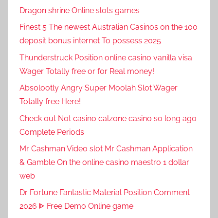
Dragon shrine Online slots games
Finest 5 The newest Australian Casinos on the 100
deposit bonus internet To possess 2025
Thunderstruck Position online casino vanilla visa
Wager Totally free or for Real money!
Absolootly Angry Super Moolah Slot Wager
Totally free Here!
Check out Not casino calzone casino so long ago
Complete Periods
Mr Cashman Video slot Mr Cashman Application
& Gamble On the online casino maestro 1 dollar
web
Dr Fortune Fantastic Material Position Comment
2026 ᐈ Free Demo Online game