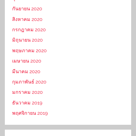
กันยายน 2020
สิงหาคม 2020
กรกฎาคม 2020
มิถุนายน 2020
พฤษภาคม 2020
เมษายน 2020
มีนาคม 2020
กุมภาพันธ์ 2020
มกราคม 2020
ธันวาคม 2019
พฤศจิกายน 2019