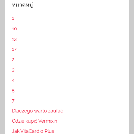
หมวดหมู่
1
10
13
17
2
3
4
5
7
Dlaczego warto zaufać
Gdzie kupić Vermixin
Jak VitaCardio Plus