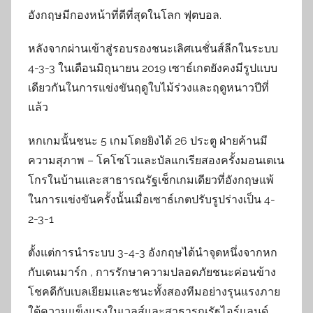
อังกฤษมีกองหน้าที่ดีที่สุดในโลก ฟุตบอล.
หลังจากผ่านเข้าสู่รอบรองชนะเลิศเนชั่นส์ลีกในระบบ
4-3-3 ในเดือนมิถุนายน 2019 เซาธ์เกตยังคงมีรูปแบบ
เดียวกันในการแข่งขันฤดูใบไม้ร่วงและฤดูหนาวปีที่
แล้ว
หกเกมนั้นชนะ 5 เกมโดยยิงได้ 26 ประตู ฝ่ายค้านมี
ความสุภาพ – โคโซโวและบัลแกเรียสองครั้งมอนเตเน
โกรในบ้านและสาธารณรัฐเช็กเกมเดียวที่อังกฤษแพ้
ในการแข่งขันครั้งนั้นเมื่อเซาธ์เกตปรับรูปร่างเป็น 4-
2-3-1
ตั้งแต่การนำระบบ 3-4-3 อังกฤษได้นำจุดหนึ่งจากหก
กับเดนมาร์ก , การรักษาความปลอดภัยชนะค่อนข้าง
โชคดีกับเบลเยียมและชนะทั้งสองทีมอย่างรุนแรงภาย
ใต้ความแข็งแรงในเวลส์และสาธารณรัฐไอร์แลนด์