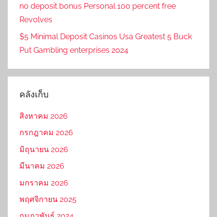
no deposit bonus Personal 100 percent free
Revolves
$5 Minimal Deposit Casinos Usa Greatest 5 Buck
Put Gambling enterprises 2024
คลังเก็บ
สิงหาคม 2026
กรกฎาคม 2026
มิถุนายน 2026
มีนาคม 2026
มกราคม 2026
พฤศจิกายน 2025
กุมภาพันธ์ 2024