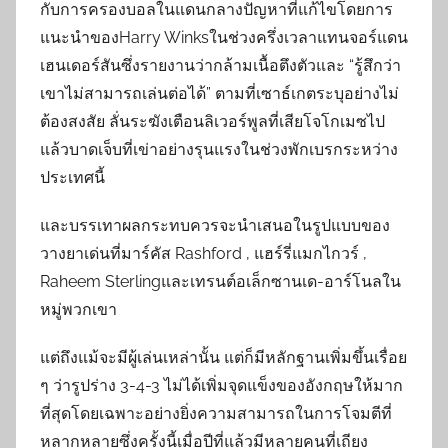
กับการครองบอลในแดนกลางปัญหาที่แก้ไขโดยการ
แนะนำของHarry Winksในช่วงครึ่งเวลาแทนจอร์แดน
เฮนเดอร์สันซึ่งรายงานว่ากล้ามเนื้อตึงตัวและ “รู้สึกว่า
เขาไม่สามารถเล่นต่อได้” ตามที่เซาธ์เกตระบุอย่างไม่
ต้องสงสัย ลั่นระฆังเตือนลิเวอร์พูลที่เสียโจโกเมซไป
แล้วบาดเจ็บที่เข่าอย่างรุนแรงในช่วงพักเบรกระหว่าง
ประเทศนี้
และบรรเทาผลกระทบควรจะนำเสนอในรูปแบบของ
วางยาเด่นที่มาร์คัส Rashford , แฮร์รี่แมกไกวร์ ,
Raheem Sterlingและเทรนต์อเล็กซานเด-อาร์โนลใน
หมู่พวกเขา
แต่ถึงแม้จะมีผู้เล่นเหล่านั้น แต่ก็มีหลักฐานเพิ่มขึ้นเรื่อย
ๆ ว่ารูปร่าง 3-4-3 ไม่ได้เพิ่มจุดแข็งของอังกฤษให้มาก
ที่สุดโดยเฉพาะอย่างยิ่งความสามารถในการโจมตีที่
หลากหลายซึ่งครั้งนี้เมื่อปีที่แล้วมีหลายคนที่เถียง