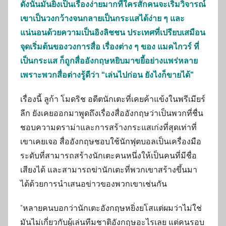
ดังนั้นมันยิ่งเป็นเรื่องง่ายมากที่ใครสักคนจะเริ่มวิจารณ์
เขาเป็นวงกว้างจนกลายเป็นกระแสได้ง่าย ๆ และ
แน่นอนด้วยความเป็นอิงลิชชน ประเทศที่เปรียบเสมือน
จุดเริ่มต้นของวงการสื่อ เรื่องต่าง ๆ ของ แมคไกวร์ ที่
เป็นกระแส ก็ถูกสื่ออังกฤษหยิบมาขยี้อย่างแพร่หลาย
เพราะพวกสื่อต่างรู้ดีว่า “เล่นไปก่อน ยังไงก็ขายได้”
เรื่องนี้ ลูก้า โมดริช อดีตนักเตะที่เคยค้าแข้งในพรีเมียร์
ลีก ยังเคยออกมาพูดถึงเรื่องสื่ออังกฤษว่าเป็นพวกที่ชื่น
ชอบความดราม่าและการสร้างกระแสเก่งที่สุดเท่าที่
เขาเคยเจอ สื่ออังกฤษชอบใช้นักฟุตบอลเป็นเครื่องมือ
ระดับที่สามารถสร้างนักเตะคนหนึ่งให้เป็นคนที่มีชื่อ
เสียงได้ และสามารถฆ่านักเตะที่พวกเขาสร้างขึ้นมา
ได้ด้วยการนำเสนอข่าวของพวกเขาเช่นกัน
“หลายคนบอกว่านักเตะอังกฤษหยิ่งยโสแต่ผมว่าไม่ใช่
มันไม่เกี่ยวกับผู้เล่นทีมชาติอังกฤษอะไรเลย แต่คนรอบ