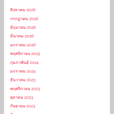
สิงหาคม 2026
กรกฎาคม 2026
มิถุนายน 2026
มีนาคม 2026
มกราคม 2026
พฤศจิกายน 2025
กุมภาพันธ์ 2024
มกราคม 2024
ธันวาคม 2023
พฤศจิกายน 2023
ตุลาคม 2023
กันยายน 2023