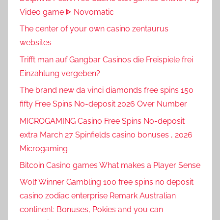
Video game ᐈ Novomatic
The center of your own casino zentaurus
websites
Trifft man auf Gangbar Casinos die Freispiele frei
Einzahlung vergeben?
The brand new da vinci diamonds free spins 150
fifty Free Spins No-deposit 2026 Over Number
MICROGAMING Casino Free Spins No-deposit
extra March 27 Spinfields casino bonuses , 2026
Microgaming
Bitcoin Casino games What makes a Player Sense
Wolf Winner Gambling 100 free spins no deposit
casino zodiac enterprise Remark Australian
continent: Bonuses, Pokies and you can