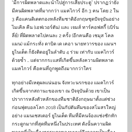
“มีการผิดพลาดและนำไปสู่การเสียประตู” ปรากฏว่ายัง
มีคนผิดพลาดที่มากกว่า แมคไกวร์ อีก 3 คน โดย 2 ใน
3 คือแคนดิเดตกองหลังทีมชาติอังกฤษชุดปัจจุบันอย่าง
ไมเคิล คีน (เอฟเวอร์ตัน) และ เจมส์ ทาร์คอฟสกี้ (เบิร์น
ลี่ย์) ที่ผิดพลาดไปคนละ 2 ครั้ง (อีกคนคือ เชมุส โคล
แมน) แม้กระทั่ง ดาบิด เด เคอา นายทวารของ แมนฯ
ยูไนเต็ด ก็ยังติดอยู่ในลำดับ 4 ร่วม เท่ากับ แมคไกวร์
ด้วยซ้ำ … แต่จากกระแสที่เกิดขึ้นหลังความผิดพลาด
แมคไกวร์ คือคนที่ถูกพูดถึงมากกว่าใคร
ทุกอย่างมีเหตุผลแน่นอน จังหวะนรกของ แมคไกวร์
เกิดขึ้นจากสถานะของเขา ณ ปัจจุบันด้วย เขาเป็น
ปราการหลังตัวหลักของทีมชาติอังกฤษมาตั้งแต่ช่วง
ก่อนฟุตบอลโลก 2018 เป็นกัปตันทีมของสโมสรใหญ่
อย่าง แมนเชสเตอร์ ยูไนเต็ด ทีมที่มีคนจ้องแช่งชักหัก
กระดูกมากที่สุดทีมหนึ่งในประเทศ ดังนั้นความผิด