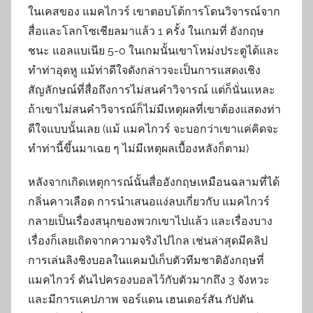
ในเคสของ แมคไกวร์ เขาตอบโต้การโดนวิจารณ์จาก
สื่อและโลกโซเชียลมาแล้ว 1 ครั้ง ในเกมที่ อังกฤษ
ชนะ แอลแบเนีย 5-0 ในเกมนั้นเขาโหม่งประตูได้และ
ทำท่าอุดหู แม้ท่าดีใจดังกล่าวจะเป็นการแสดงเชิง
สัญลักษณ์ที่สื่อถึงการไม่สนคำวิจารณ์ แต่ก็นั่นแหละ
ถ้าเขาไม่สนคำวิจารณ์ก็ไม่มีเหตุผลที่เขาต้องแสดงท่า
ดีใจแบบนั้นเลย (แม้ แมคไกวร์ จะบอกว่าเขาแค่คิดจะ
ทำท่านี้ขึ้นมาเฉย ๆ ไม่มีเหตุผลเบื้องหลังก็ตาม)
หลังจากเกิดเหตุการณ์นั้นสื่ออังกฤษเหมือนฉลามที่ได้
กลิ่นคาวเลือด การนำเสนอแง่ลบเกี่ยวกับ แมคไกวร์
กลายเป็นเรื่องสนุกของพวกเขาไปแล้ว และเรื่องบาง
เรื่องก็เลยเถิดจากความจริงไปไกล เช่นล่าสุดมีคลิป
การเล่นลิงชิงบอลในแคมป์เก็บตัวทีมชาติอังกฤษที่
แมคไกวร์ ดันไปครองบอลไว้กับตัวมากถึง 3 จังหวะ
และมีการแคปภาพ จอร์แดน เฮนเดอร์สัน กัปตัน