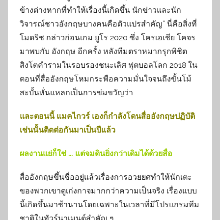
ข้างต่างหากที่ทำให้เรื่องนี้เกิดขึ้น นักข่าวและนัก
วิจารณ์ชาวอังกฤษบางคนคือตัวแปรสำคัญ” นี่คือสิ่งที่
โมดริช กล่าวก่อนเกม ยูโร 2020 ซึ่ง โครเอเชีย โคจร
มาพบกับ อังกฤษ อีกครั้ง หลังทีมตราหมากรุกพิชิต
สิงโตคำรามในรอบรองชนะเลิศ ฟุตบอลโลก 2018 ใน
ตอนที่สื่ออังกฤษโหมกระพือความมั่นใจจนถึงขั้นโม้
สะบั้นหั่นแหลกเป็นการข่มขวัญว่า
และตอนนี้ แมคไกวร์ เองก็กำลังโดนสื่ออังกฤษปฏิบัติ
เช่นนั้นติดต่อกันมาเป็นปีแล้ว
ผลงานแย่ก็ใช่ … แต่จมดินยิ่งกว่าเดิมได้ด้วยสื่อ
สื่ออังกฤษขึ้นชื่ออยู่แล้วเรื่องการอวยยศทำให้นักเตะ
ของพวกเขาดูเก่งกาจมากกว่าความเป็นจริง เรื่องแบบ
นี้เกิดขึ้นมาช้านานโดยเฉพาะในเวลาที่มีโปรแกรมทีม
ชาติในทัวร์นาเมนต์สำคัญ ๆ