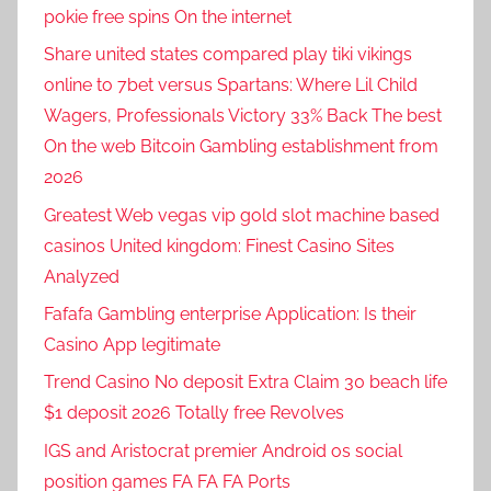
pokie free spins On the internet
Share united states compared play tiki vikings
online to 7bet versus Spartans: Where Lil Child
Wagers, Professionals Victory 33% Back The best
On the web Bitcoin Gambling establishment from
2026
Greatest Web vegas vip gold slot machine based
casinos United kingdom: Finest Casino Sites
Analyzed
Fafafa Gambling enterprise Application: Is their
Casino App legitimate
Trend Casino No deposit Extra Claim 30 beach life
$1 deposit 2026 Totally free Revolves
IGS and Aristocrat premier Android os social
position games FA FA FA Ports