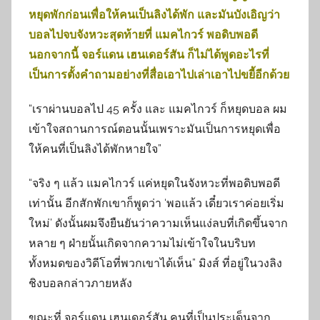
หยุดพักก่อนเพื่อให้คนเป็นลิงได้พัก และมันบังเอิญว่า
บอลไปจบจังหวะสุดท้ายที่ แมคไกวร์ พอดิบพอดี
นอกจากนี้ จอร์แดน เฮนเดอร์สัน ก็ไม่ได้พูดอะไรที่
เป็นการตั้งคำถามอย่างที่สื่อเอาไปเล่าเอาไปขยี้อีกด้วย
“เราผ่านบอลไป 45 ครั้ง และ แมคไกวร์ ก็หยุดบอล ผม
เข้าใจสถานการณ์ตอนนั้นเพราะมันเป็นการหยุดเพื่อ
ให้คนที่เป็นลิงได้พักหายใจ”
“จริง ๆ แล้ว แมคไกวร์ แค่หยุดในจังหวะที่พอดิบพอดี
เท่านั้น อีกสักพักเขาก็พูดว่า ‘พอแล้ว เดี๋ยวเราค่อยเริ่ม
ใหม่’ ดังนั้นผมจึงยืนยันว่าความเห็นแง่ลบที่เกิดขึ้นจาก
หลาย ๆ ฝ่ายนั้นเกิดจากความไม่เข้าใจในบริบท
ทั้งหมดของวิดีโอที่พวกเขาได้เห็น” มิงส์ ที่อยู่ในวงลิง
ชิงบอลกล่าวภายหลัง
ขณะที่ จอร์แดน เฮนเดอร์สัน คนที่เป็นประเด็นจาก