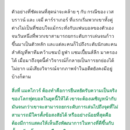
ตัวอย่างที่ชัดเจนที่สุดน่าจะคล้าย ๆ กับ กรณีของ เวส
บราวน์ และ เจมี่ คาร์ราเกอร์ ที่แรกเริ่มพวกเขาทั้งคู่
ต่างไม่เป็นที่ชอบใจแม้กระทั่งกับแฟนบอลของตัวเอง
จนวันหนึ่งที่พวกเขาสามารถยกระดับการเล่นจนก้าว
ขึ้นมาเป็นตัวหลัก และแต่ละคนก็ไปถึงระดับนักเตะคน
สำคัญที่พาทีมคว้าแชมป์ ยูฟ่า แชมเปี้ยนส์ลีก มาครอง
ได้ เมื่อมาถึงจุดนี้คำวิจารณ์ก็กลายเป็นการยกย่องได้
ไม่ยาก แม้เสียงวิจารณ์จากภาพจำในอดีตยังคงมีอยู่
บ้างก็ตาม
สิ่งที่ แมคไกวร์ ต้องทำคือการยืนหยัดรับความเป็นจริง
ของโลกฟุตบอลในยุคนี้ให้ได้ เขาจะต้องเผชิญหน้ากับ
มันจนกว่าเขาจะสามารถยกระดับการเล่นไปถึงจุดที่ไม่
สามารถมีใครตั้งข้อสงสัยได้ หรืออย่างน้อยที่สุดคือ
ต้องมีการแสดงให้เห็นถึงพัฒนาการในทางที่ดีขึ้นกับ