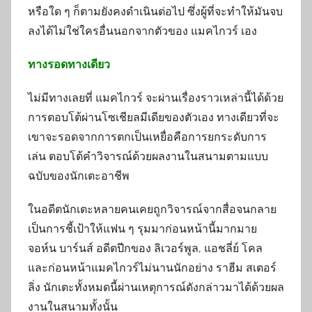
หรือใด ๆ ก็ตามยังคงดำเนินต่อไป ซึ่งผู้ที่จะทำให้มันจบ
ลงได้ไม่ใช่ใครอื่นนอกจากตัวของ แมคไกวร์ เอง
ทางรอดทางเดียว
ไม่มีทางเลยที่ แมคไกวร์ จะผ่านเรื่องราวเหล่านี้ได้ด้วย
การตอบโต้ผ่านโซเชียลมีเดียของตัวเอง ทางเดียวที่จะ
เขาจะรอดจากการตกเป็นเหยื่อคือการยกระดับการ
เล่น ตอบโต้คำวิจารณ์ด้วยผลงานในสนามตามแบบ
ฉบับของนักเตะอาชีพ
ในอดีตนักเตะหลายคนเคยถูกวิจารณ์จากสื่อจนกลาย
เป็นการชี้เป้าให้แฟน ๆ รุมมาก่อนหน้านี้มากมาย
จอห์น บาร์นส์ อดีตปีกของ ลิเวอร์พูล, แอชลี่ย์ โคล
และก่อนหน้าแมคไกวร์ไม่นานนักอย่าง ราฮีม สเตอร์
ลิ่ง นักเตะทั้งหมดนี้ผ่านเหตุการณ์ดังกล่าวมาได้ด้วยผล
งานในสนามทั้งนั้น