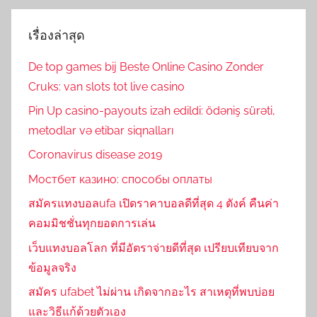
เรื่องล่าสุด
De top games bij Beste Online Casino Zonder
Cruks: van slots tot live casino
Pin Up casino-payouts izah edildi: ödəniş sürəti,
metodlar və etibar siqnalları
Coronavirus disease 2019
Мостбет казино: способы оплаты
สมัครแทงบอลufa เปิดราคาบอลดีที่สุด 4 ตังค์ คืนค่า
คอมมิชชั่นทุกยอดการเล่น
เว็บแทงบอลโลก ที่มีอัตราจ่ายดีที่สุด เปรียบเทียบจาก
ข้อมูลจริง
สมัคร ufabet ไม่ผ่าน เกิดจากอะไร สาเหตุที่พบบ่อย
และวิธีแก้ด้วยตัวเอง