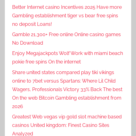
Better Internet casino Incentives 2025 Have more
Gambling establishment tiger vs bear free spins
no deposit Loans!
Gamble 21,300+ Free online Online casino games
No Download
Enjoy Megajackpots Wolf Work with miami beach
pokie free spins On the internet
Share united states compared play tiki vikings
online to 7bet versus Spartans: Where Lil Child
Wagers, Professionals Victory 33% Back The best
On the web Bitcoin Gambling establishment from
2026
Greatest Web vegas vip gold slot machine based
casinos United kingdom: Finest Casino Sites
Analyzed