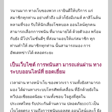
วนานมาก ทางเว็บของพวก เรายินดีให้บริการ แก่
สมาชิกทุกท่าน
อย่างทั่วถึง แล้วก็ยังมีเกมส์ คาสิโนล้น
หลามที่รอง รับให้นักเสี่ยงโชคบอล ออนไลน์ทุกคน
สามารถเลือกการพนัน ที่มากมายได้ ด้วยตัวเอง พร้อม
กับยัง มีโปรโมชั่นดีๆ ที่ส่งมามอบให้แก่สมาชิก ทุก
ท่านทำให้ สมาชิกทุกท่าน นั้นสามารถมอง การ
อัพเดทข่าวได้ ตลอดระยะ
เป็นเว็บไซต์ การพนันสา มารถเล่นผ่าน ทาง
ระบบออนไลน์ที่ ยอดเยี่ยม
เวลาผ่าน ทางหน้าเว็บ ของพวกเรา รวมทั้งยังสามารถ
มอง ได้ผ่านทางระบบโทรศัพท์เคลื่อน ที่อีกด้วยยังใน
ทวีปเอเชียยอดนิยม รวมทั้งชอบ ใจสูงที่สุด
ใน
ประเทศไทย รับประกันด้านความ ปลอดภัย100% เป็น
เว็บโดยตรง
รวมถึงการพนันบอลสด ออนไลน์และก็ ยัง