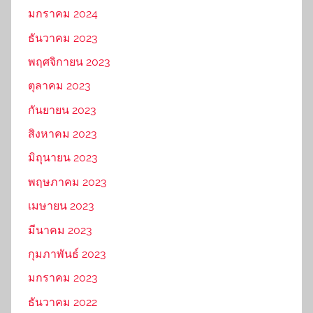
มกราคม 2024
ธันวาคม 2023
พฤศจิกายน 2023
ตุลาคม 2023
กันยายน 2023
สิงหาคม 2023
มิถุนายน 2023
พฤษภาคม 2023
เมษายน 2023
มีนาคม 2023
กุมภาพันธ์ 2023
มกราคม 2023
ธันวาคม 2022