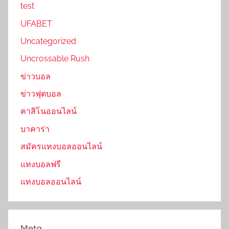
test
UFABET
Uncategorized
Uncrossable Rush
ข่าวบอล
ข่าวฟุตบอล
คาสิโนออนไลน์
บาคาร่า
สมัครแทงบอลออนไลน์
แทงบอลฟรี
แทงบอลออนไลน์
Meta