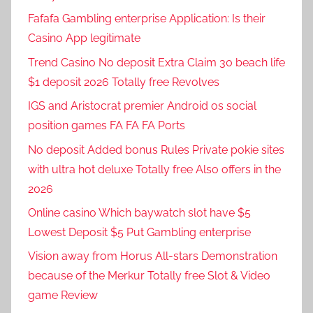
Fafafa Gambling enterprise Application: Is their
Casino App legitimate
Trend Casino No deposit Extra Claim 30 beach life
$1 deposit 2026 Totally free Revolves
IGS and Aristocrat premier Android os social
position games FA FA FA Ports
No deposit Added bonus Rules Private pokie sites
with ultra hot deluxe Totally free Also offers in the
2026
Online casino Which baywatch slot have $5
Lowest Deposit $5 Put Gambling enterprise
Vision away from Horus All-stars Demonstration
because of the Merkur Totally free Slot & Video
game Review