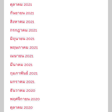
ตุลาคม 2021
กันยายน 2021
สิงหาคม 2021
กรกฎาคม 2021
มิถุนายน 2021
พฤษภาคม 2021
เมษายน 2021
มีนาคม 2021
กุมภาพันธ์ 2021
มกราคม 2021
ธันวาคม 2020
พฤศจิกายน 2020
ตุลาคม 2020