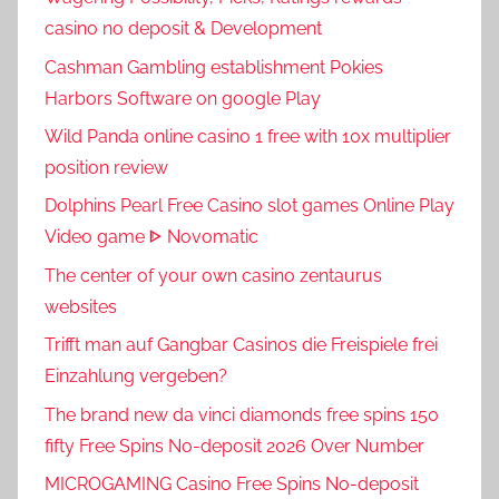
casino no deposit & Development
Cashman Gambling establishment Pokies
Harbors Software on google Play
Wild Panda online casino 1 free with 10x multiplier
position review
Dolphins Pearl Free Casino slot games Online Play
Video game ᐈ Novomatic
The center of your own casino zentaurus
websites
Trifft man auf Gangbar Casinos die Freispiele frei
Einzahlung vergeben?
The brand new da vinci diamonds free spins 150
fifty Free Spins No-deposit 2026 Over Number
MICROGAMING Casino Free Spins No-deposit