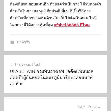
ต้องเสียผล ตอบแทนอีก ด้วยแต่ว่าเป็นการ ได้รับคุณค่า
สำหรับในการลง ทุนได้อย่างดีเยี่ยม ที่เป็นวิถีทาง
สำหรับเพื่อการ ลงทุนด้านใน เว็บไซต์พนันออน ไลน์
โดยตรงนี้ได้อย่างคุ้มที่สุด
ufabet88888 ดีไหม
บาคาร่า
เมนู
Previous Post
นำทาง
UFABETWIN กองพันอาซอฟ : อดีตแฟนบอล
เรื่อง
อัลตร้าผู้ยืนหยัดในสมรภูมิมาริอูปอลจนนาที
สุดท้าย
Next Post