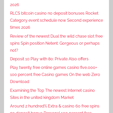
2026
RLCS bitcoin casino no deposit bonuses Rocket
Category event schedule now Second experience
times 2026
Review of the newest Dual the wild chase slot free
spins Spin position Netent: Gorgeous or perhaps
not?
Deposit 10 Play with 80: Private Also offers
Play twenty free online games casino five,000+
100 percent free Casino games On the web Zero
Download
Examining the Top The newest Internet casino
Sites in the united kingdom Market
Around 2 hundred% Extra & casino 60 free spins