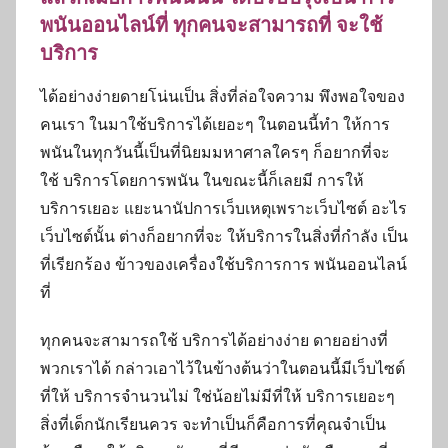
พนันออนไลน์ที่ ทุกคนจะสามารถที่ จะใช้
บริการ
ได้อย่างง่ายดายโน่นเป็น สิ่งที่ล่อใจความ พึงพอใจของ
คนเรา ในมาใช้บริการได้เยอะๆ ในตอนนี้ทำ ให้การ
พนันในทุกวันนี้เป็นที่นิยมมหาศาลใครๆ ก็อยากที่จะ
ใช้ บริการโดยการพนัน ในขณะนี้ก็เลยมี การให้
บริการเยอะ แยะนานัปการเว็บเหตุเพราะเว็บไซต์ อะไร
เว็บไซต์นั้น ต่างก็อยากที่จะ ให้บริการในสิ่งที่กำลัง เป็น
ที่เรียกร้อง ข้าวของเครื่องใช้บริการการ พนันออนไลน์
ที่
ทุกคนจะสามารถใช้ บริการได้อย่างง่าย ดายอย่างที่
พวกเราได้ กล่าวเอาไว้ในข้างต้นว่าในตอนนี้มีเว็บไซต์
ที่ให้ บริการจำนวนไม่ ใช่น้อยไม่มีที่ให้ บริการเยอะๆ
สิ่งที่เด็กนักเรียนควร จะทำเป็นก็คือการที่คุณจำเป็น