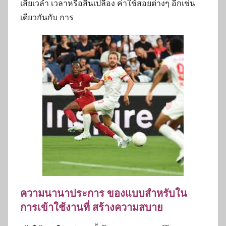
เสียเวล่ำ เวลาหรือสิ้นเปลือง ค่าใช้สอยต่างๆ อีกเช่น
เดียวกันกับ
การ
ความนานาประการ ของแบบสำหรับใน
การเข้าใช้งานที่ สร้างความสบาย