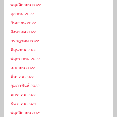
พฤศจิกายน 2022
ตุลาคม 2022
กันยายน 2022
สิงหาคม 2022
กรกฎาคม 2022
มิถุนายน 2022
พฤษภาคม 2022
เมษายน 2022
มีนาคม 2022
กุมภาพันธ์ 2022
มกราคม 2022
ธันวาคม 2021
พฤศจิกายน 2021