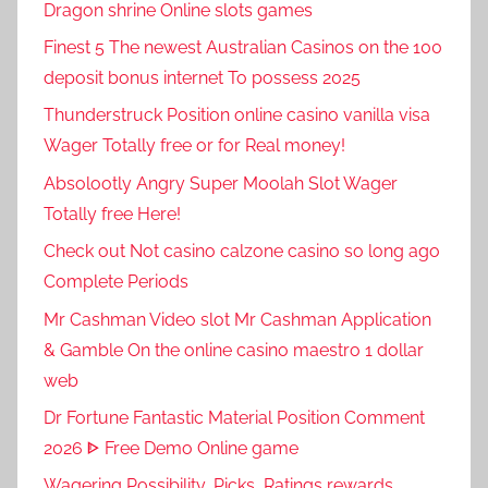
Dragon shrine Online slots games
Finest 5 The newest Australian Casinos on the 100
deposit bonus internet To possess 2025
Thunderstruck Position online casino vanilla visa
Wager Totally free or for Real money!
Absolootly Angry Super Moolah Slot Wager
Totally free Here!
Check out Not casino calzone casino so long ago
Complete Periods
Mr Cashman Video slot Mr Cashman Application
& Gamble On the online casino maestro 1 dollar
web
Dr Fortune Fantastic Material Position Comment
2026 ᐈ Free Demo Online game
Wagering Possibility, Picks, Ratings rewards