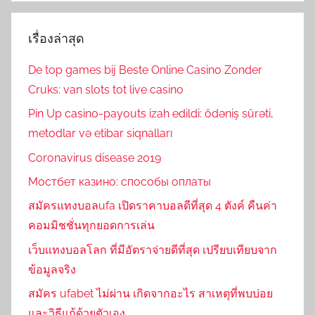
เรื่องล่าสุด
De top games bij Beste Online Casino Zonder
Cruks: van slots tot live casino
Pin Up casino-payouts izah edildi: ödəniş sürəti,
metodlar və etibar siqnalları
Coronavirus disease 2019
Мостбет казино: способы оплаты
สมัครแทงบอลufa เปิดราคาบอลดีที่สุด 4 ตังค์ คืนค่า
คอมมิชชั่นทุกยอดการเล่น
เว็บแทงบอลโลก ที่มีอัตราจ่ายดีที่สุด เปรียบเทียบจาก
ข้อมูลจริง
สมัคร ufabet ไม่ผ่าน เกิดจากอะไร สาเหตุที่พบบ่อย
และวิธีแก้ด้วยตัวเอง