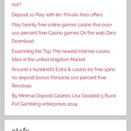
not?
Deposit 10 Play with 80: Private Also offers
Play twenty free online games casino five,000+
100 percent free Casino games On the web Zero
Download
Examining the Top The newest Internet casino
Sites in the united kingdom Market
Around 2 hundred% Extra & casino 60 free spins
no deposit bonus Personal 100 percent free
Revolves
$5 Minimal Deposit Casinos Usa Greatest 5 Buck
Put Gambling enterprises 2024
คลังเก็บ