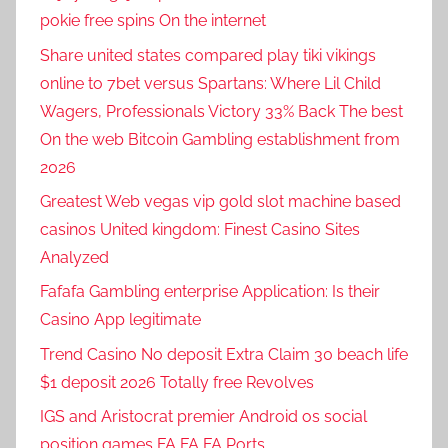
pokie free spins On the internet
Share united states compared play tiki vikings
online to 7bet versus Spartans: Where Lil Child
Wagers, Professionals Victory 33% Back The best
On the web Bitcoin Gambling establishment from
2026
Greatest Web vegas vip gold slot machine based
casinos United kingdom: Finest Casino Sites
Analyzed
Fafafa Gambling enterprise Application: Is their
Casino App legitimate
Trend Casino No deposit Extra Claim 30 beach life
$1 deposit 2026 Totally free Revolves
IGS and Aristocrat premier Android os social
position games FA FA FA Ports