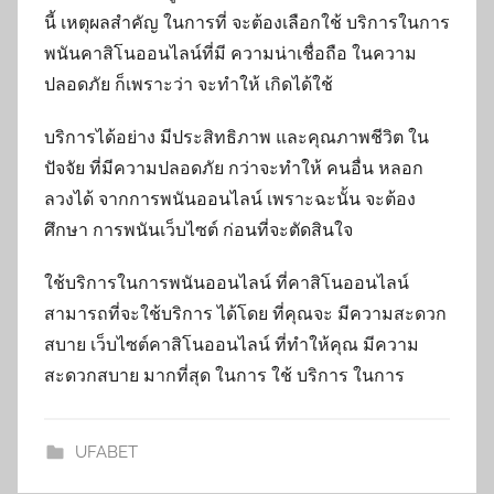
นี้
เหตุผลสำคัญ ในการที่ จะต้องเลือกใช้ บริการในการ
พนันคาสิโนออนไลน์ที่มี ความน่าเชื่อถือ ในความ
ปลอดภัย ก็เพราะว่า จะทำให้ เกิดได้ใช้
บริการได้อย่าง มีประสิทธิภาพ และคุณภาพชีวิต ใน
ปัจจัย ที่มีความปลอดภัย กว่าจะทำให้ คนอื่น หลอก
ลวงได้ จากการพนันออนไลน์ เพราะฉะนั้น จะต้อง
ศึกษา การพนันเว็บไซต์ ก่อนที่จะตัดสินใจ
ใช้บริการในการพนันออนไลน์
ที่คาสิโน​ออนไลน์​
สามารถที่จะใช้บริการ ได้โดย ที่คุณจะ มีความสะดวก
สบาย เว็บไซต์คาสิโนออนไลน์ ที่ทำให้คุณ มีความ
สะดวกสบาย มากที่สุด ในการ ใช้ บริการ ในการ
UFABET