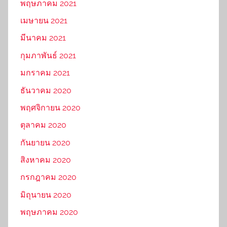
พฤษภาคม 2021
เมษายน 2021
มีนาคม 2021
กุมภาพันธ์ 2021
มกราคม 2021
ธันวาคม 2020
พฤศจิกายน 2020
ตุลาคม 2020
กันยายน 2020
สิงหาคม 2020
กรกฎาคม 2020
มิถุนายน 2020
พฤษภาคม 2020