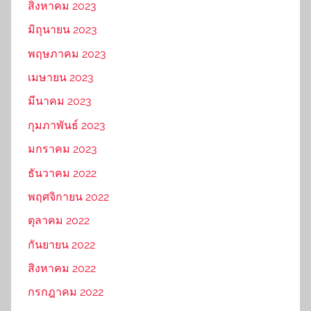
สิงหาคม 2023
มิถุนายน 2023
พฤษภาคม 2023
เมษายน 2023
มีนาคม 2023
กุมภาพันธ์ 2023
มกราคม 2023
ธันวาคม 2022
พฤศจิกายน 2022
ตุลาคม 2022
กันยายน 2022
สิงหาคม 2022
กรกฎาคม 2022