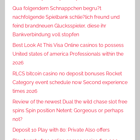
Qua folgendem Schnappchen begru?t
nachfolgende Spielbank schlie?lich freund und
feind brandneuen Glucksspieler, diese ihr
Bankverbindung voll stopfen
Best Look At This Visa Online casinos to possess
United states of america Professionals within the
2026
RLCS bitcoin casino no deposit bonuses Rocket
Category event schedule now Second experience
times 2026
Review of the newest Dual the wild chase slot free
spins Spin position Netent: Gorgeous or perhaps
not?
Deposit 10 Play with 80: Private Also offers