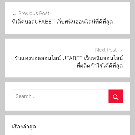
เมนู
Previous Post
นำทาง
ทีเด็ดบอลUFABET เว็บพนันออนไลน์ที่ดีที่สุด
เรื่อง
Next Post
รับแทงบอลออนไลน์ UFABET เว็บพนันออนไลน์
ที่ผลิตกำไรได้ดีที่สุด
Search
for:
Search
เรื่องล่าสุด