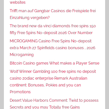
websites
Trifft man auf Gangbar Casinos die Freispiele frei
Einzahlung vergeben?
The brand new da vinci diamonds free spins 150
fifty Free Spins No-deposit 2026 Over Number
MICROGAMING Casino Free Spins No-deposit
extra March 27 Spinfields casino bonuses , 2026
Microgaming
Bitcoin Casino games What makes a Player Sense
Wolf Winner Gambling 100 free spins no deposit
casino zodiac enterprise Remark Australian
continent: Bonuses, Pokies and you can
Promotions
Desert Value Harbors Comment: Twist to possess
Secrets and you may Totally free Gains