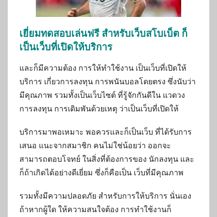
เยี่ยมทดสอบเล่นฟรี สำหรับเว็บสโบเบ็ต ก็
เป็นเว็บที่เปิดให้บริการ
และก็มีความต้อง การให้ทำใช้งาน เป็นเว็บที่เปิดให้
บริการ เกี่ยวการลงทุน การพนันบอลโดยตรง ซึ่งนับว่า
มีคุณภาพ รวมทั้งเป็นเว็บไซต์ ที่รู้จักกันดีใน แวดวง
การลงทุน การเดิมพันด้วยเหตุ ว่าเป็นเว็บที่เปิดให้
บริการมาพอเหมาะ พอควรและก็เป็นเว็บ ที่ได้รับการ
เสนอ แนะจากสมาชิก คนไม่ใช่น้อยว่า ออกจะ
สามารถตอบโจทย์ ในสิ่งที่ต้องการของ นักลงทุน และ
ก็ถ้าเกิดได้อย่างดีเยี่ยม ซึ่งก็คือเป็น เว็บที่มีคุณภาพ
รวมทั้งมีความปลอดภัย สำหรับการให้บริการ นั่นเอง
ถ้าหากผู้ใด ให้ความสนใจต้อง การทำใช้งานก็