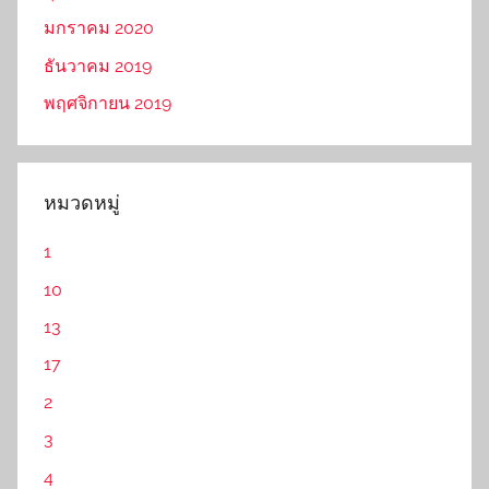
มกราคม 2020
ธันวาคม 2019
พฤศจิกายน 2019
หมวดหมู่
1
10
13
17
2
3
4