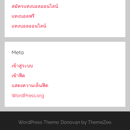
สมัครแทงบอลออนไลน์
แทงบอลฟรี
แทงบอลออนไลน์
Meta
เข้าสู่ระบบ
เข้าฟีด
แสดงความเห็นฟีด
WordPress.org
WordPress Theme: Donovan by ThemeZee.