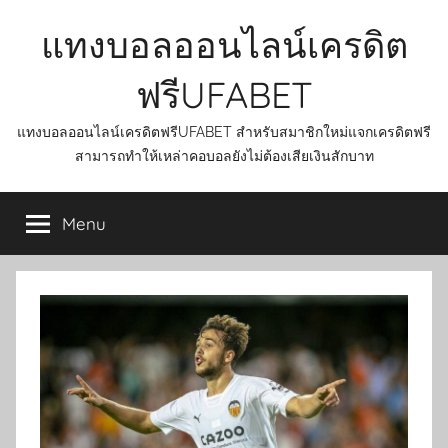
Skip
แทงบอลออนไลน์เครดิต
to
content
ฟรีUFABET
แทงบอลออนไลน์เครดิตฟรีUFABET สำหรับสมาชิกใหม่แจกเครดิตฟรี
สามารถทำให้เหล่าคอบอลยังไม่ต้องเสียเงินสักบาท
Menu