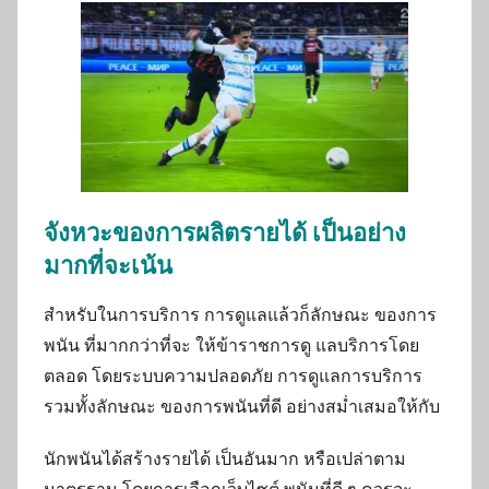
จังหวะของการผลิตรายได้ เป็นอย่าง
มากที่จะเน้น
สำหรับในการบริการ การดูแลแล้วก็ลักษณะ ของการ
พนัน ที่มากกว่าที่จะ ให้ข้าราชการดู แลบริการโดย
ตลอด โดยระบบความปลอดภัย การดูแลการบริการ
รวมทั้งลักษณะ ของการพนันที่ดี อย่างสม่ำเสมอให้กับ
นักพนันได้สร้างรายได้ เป็นอันมาก หรือเปล่าตาม