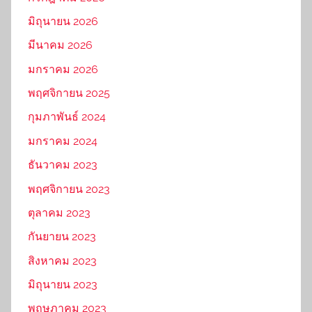
มิถุนายน 2026
มีนาคม 2026
มกราคม 2026
พฤศจิกายน 2025
กุมภาพันธ์ 2024
มกราคม 2024
ธันวาคม 2023
พฤศจิกายน 2023
ตุลาคม 2023
กันยายน 2023
สิงหาคม 2023
มิถุนายน 2023
พฤษภาคม 2023