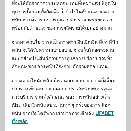
ที่จะให้อัตราการจ่าย ผลตอบแทนที่เหมาะสม ที่สุดใน
ทุก ๆ ครั้ง รวมทั้งยังเน้น ย้ำกำไรในลักษณะของการ
พนัน ที่จะมีข้าราชการดูแล บริการตลอดระยะเวลา
พร้อมกับลักษณะ ของการผลิตรายได้เป็นอย่างมาก
จากทางเว็บไม่ ว่าจะเป็นการฝากเงินเบิกเงิน ที่เร็วที่นัก
พนัน จะได้รับความสบายสบาย จากเว็บโดยตลอดใน
แบบอย่างประสิทธิภาพ การดูแลการบริการ รวมทั้ง
ลักษณะของ การพนันที่จะจ่าย อัตราผลตอบแทน
อย่างมากให้นักพนัน มีความสบายสบายอย่างยิ่งที่สุด
ปากทางเข้าเล่น ด้วยต้นแบบ ประสิทธิภาพการดูแล
การบริการ รวมทั้งลักษณะ ของการพนันอย่างเต็ม
เปี่ยม เพื่อนักพนันสบาย ในทุก ๆ ครั้งของการเลือก
พนัน จากเว็บไซต์พวก เราปากทางเข้าเล่น
UFABET
เว็บหลัก