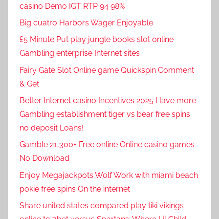
casino Demo IGT RTP 94 98%
Big cuatro Harbors Wager Enjoyable
£5 Minute Put play jungle books slot online
Gambling enterprise Internet sites
Fairy Gate Slot Online game Quickspin Comment
& Get
Better Internet casino Incentives 2025 Have more
Gambling establishment tiger vs bear free spins
no deposit Loans!
Gamble 21,300+ Free online Online casino games
No Download
Enjoy Megajackpots Wolf Work with miami beach
pokie free spins On the internet
Share united states compared play tiki vikings