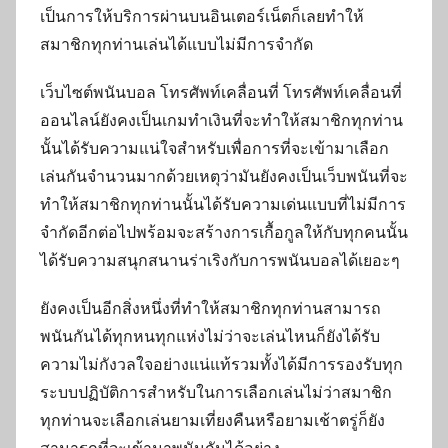
เป็นการให้บริการผ่านบนอินเตอร์เน็ตก็เลยทำให้
สมาชิกทุกท่านเล่นได้แบบไม่มีการจำกัด
เว็บไซต์พนันบอล โทรศัพท์เคลื่อนที่ โทรศัพท์เคลื่อนที่
ออนไลน์ยังคงเป็นเกมทำเงินที่จะทำให้สมาชิกทุกท่าน
นั้นได้รับความแน่ใจสำหรับเพื่อการที่จะเข้ามาเลือก
เล่นกันจำนวนมากด้วยเหตุว่ามันยังคงเป็นเว็บพนันที่จะ
ทำให้สมาชิกทุกท่านนั้นได้รับความเด่นแบบที่ไม่มีการ
จำกัดอีกต่อไปพร้อมจะสร้างการเกื้อกูลให้กับทุกคนนั้น
ได้รับความสนุกสนานร่าเริงกับการพนันบอลได้เยอะๆ
ยังคงเป็นอีกสิ่งหนึ่งที่ทำให้สมาชิกทุกท่านสามารถ
พนันกันได้ทุกหนทุกแห่งไม่ว่าจะเล่นไหนก็ยังได้รับ
ความไม่กังวลใจอย่างแน่แท้รวมทั้งได้มีการรองรับทุก
ระบบปฏิบัติการสำหรับในการเลือกเล่นไม่ว่าสมาชิก
ทุกท่านจะเลือกเล่นยามเที่ยงคืนหรือยามเช้าตรู่ก็ยัง