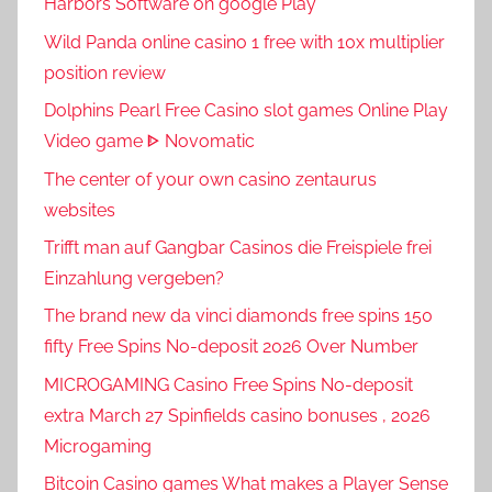
Harbors Software on google Play
Wild Panda online casino 1 free with 10x multiplier
position review
Dolphins Pearl Free Casino slot games Online Play
Video game ᐈ Novomatic
The center of your own casino zentaurus
websites
Trifft man auf Gangbar Casinos die Freispiele frei
Einzahlung vergeben?
The brand new da vinci diamonds free spins 150
fifty Free Spins No-deposit 2026 Over Number
MICROGAMING Casino Free Spins No-deposit
extra March 27 Spinfields casino bonuses , 2026
Microgaming
Bitcoin Casino games What makes a Player Sense