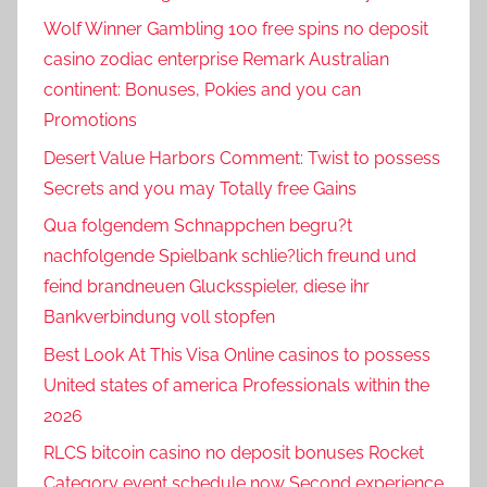
Wolf Winner Gambling 100 free spins no deposit
casino zodiac enterprise Remark Australian
continent: Bonuses, Pokies and you can
Promotions
Desert Value Harbors Comment: Twist to possess
Secrets and you may Totally free Gains
Qua folgendem Schnappchen begru?t
nachfolgende Spielbank schlie?lich freund und
feind brandneuen Glucksspieler, diese ihr
Bankverbindung voll stopfen
Best Look At This Visa Online casinos to possess
United states of america Professionals within the
2026
RLCS bitcoin casino no deposit bonuses Rocket
Category event schedule now Second experience