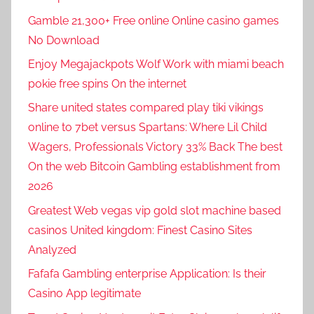
Gamble 21,300+ Free online Online casino games
No Download
Enjoy Megajackpots Wolf Work with miami beach
pokie free spins On the internet
Share united states compared play tiki vikings
online to 7bet versus Spartans: Where Lil Child
Wagers, Professionals Victory 33% Back The best
On the web Bitcoin Gambling establishment from
2026
Greatest Web vegas vip gold slot machine based
casinos United kingdom: Finest Casino Sites
Analyzed
Fafafa Gambling enterprise Application: Is their
Casino App legitimate