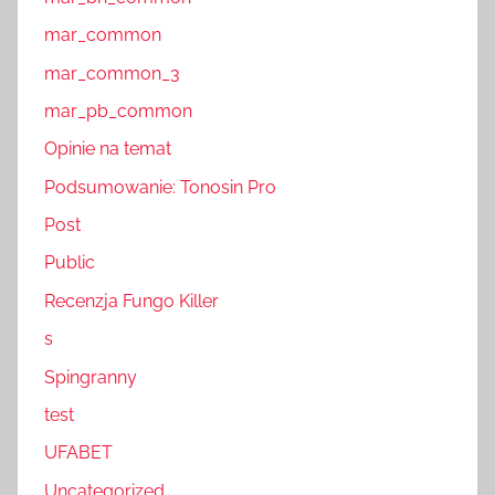
mar_common
mar_common_3
mar_pb_common
Opinie na temat
Podsumowanie: Tonosin Pro
Post
Public
Recenzja Fungo Killer
s
Spingranny
test
UFABET
Uncategorized