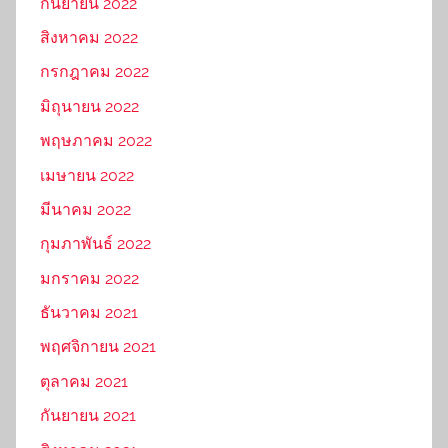
กันยายน 2022
สิงหาคม 2022
กรกฎาคม 2022
มิถุนายน 2022
พฤษภาคม 2022
เมษายน 2022
มีนาคม 2022
กุมภาพันธ์ 2022
มกราคม 2022
ธันวาคม 2021
พฤศจิกายน 2021
ตุลาคม 2021
กันยายน 2021