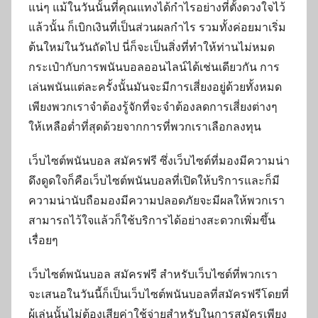
แน่ๆ แม้ในวันนั้นที่คุณแทงได้กำไรอย่างที่ตั้งดวงใจไว้
แล้วนั้น ก็เบิกเงินที่เป็นส่วนผลกำไร รวมทั้งค่อยมาเริ่ม
ต้นใหม่ในวันถัดไป นี่ก็จะเป็นสิ่งที่ทำให้ท่านไม่หมด
กระเป๋ากับการพนันบอลออนไลน์ได้เช่นเดียวกัน การ
เล่นพนันแต่ละครั้งนั้นมันจะมีการเสี่ยงอยู่ด้วยทั้งหมด
เพียงพวกเราจำต้องรู้จักที่จะจำต้องลดการเสี่ยงต่างๆ
ให้เหลือต่ำที่สุดด้วยจากการที่พวกเราเลือกลงทุน
เว็บไซต์พนันบอล สมัครฟรี ซึ่งเว็บไซต์ที่มองมีความน่า
ดึงดูดใจก็คือเว็บไซต์พนันบอลที่เปิดให้บริการและก็มี
ความน่านับถือมองมีความปลอดภัยจะมีผลให้พวกเรา
สามารถไว้ใจแล้วก็ใช้บริการได้อย่างสะดวกเพิ่มขึ้น
เรื่อยๆ
เว็บไซต์พนันบอล สมัครฟรี สำหรับเว็บไซต์ที่พวกเรา
จะเสนอในวันนี้ก็เป็นเว็บไซต์พนันบอลที่สมัครฟรีโดยที่
ผู้เล่นนั้นไม่ต้องเสียค่าใช้จ่ายสำหรับในการสมัครเพียง