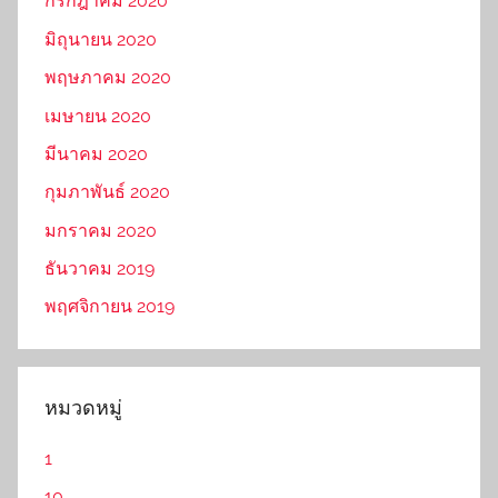
กรกฎาคม 2020
มิถุนายน 2020
พฤษภาคม 2020
เมษายน 2020
มีนาคม 2020
กุมภาพันธ์ 2020
มกราคม 2020
ธันวาคม 2019
พฤศจิกายน 2019
หมวดหมู่
1
10