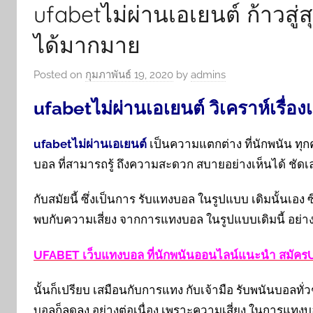
ufabetไม่ผ่านเอเยนต์ ก้าวสู่
ได้มากมาย
Posted on
กุมภาพันธ์ 19, 2020
by
admins
ufabetไม่ผ่านเอเยนต์ วิเคราห์เรื่
ufabetไม่ผ่านเอเยนต์
เป็นความแตกต่าง ที่นักพนัน ทุก
บอล ที่สามารถรู้ ถึงความสะดวก สบายอย่างเห็นได้ ชัดเล
กับสมัยนี้
ซึ่งเป็นการ รับแทงบอล ในรูปแบบ เดิมนั้นเอง 
พบกับความเสี่ยง จากการแทงบอล ในรูปแบบเดิมนี้ อย่างแ
UFABET เว็บแทงบอล ที่นักพนันออนไลน์แนะนำ สมัคร
นั้นก็เปรียบ เสมือนกับการแทง กับเจ้ามือ รับพนันบอลทั่ว
บอลก็ลดลง อย่างต่อเนื่อง เพราะความเสี่ยง ในการแทง