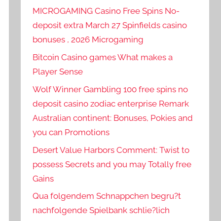
MICROGAMING Casino Free Spins No-
deposit extra March 27 Spinfields casino
bonuses , 2026 Microgaming
Bitcoin Casino games What makes a
Player Sense
Wolf Winner Gambling 100 free spins no
deposit casino zodiac enterprise Remark
Australian continent: Bonuses, Pokies and
you can Promotions
Desert Value Harbors Comment: Twist to
possess Secrets and you may Totally free
Gains
Qua folgendem Schnappchen begru?t
nachfolgende Spielbank schlie?lich