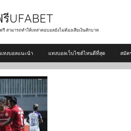
ฟรีUFABET
 สามารถทำให้เหล่าคอบอลยังไม่ต้องเสียเงินสักบาท
บแทงบอลแนะนำ
แทงบอลเว็บไซต์ไหนดีที่สุด
สมัค