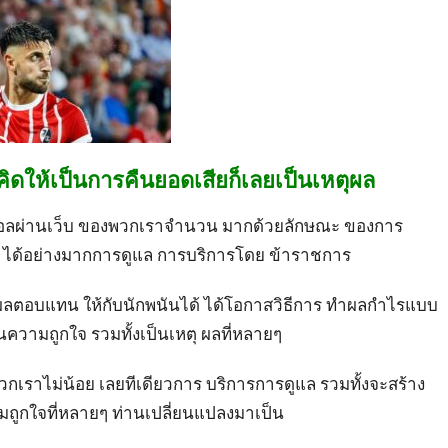
ิดให้เป็นการคืนยอดเสียก็เลยเป็นเหตุผล
งบอลผ่านเว็บ ของพวกเราจำนวน มากด้วยลักษณะ ของการ
ักพนัน ได้อย่างมากการดูแล การบริการโดย ข้าราชการ
ูแลผลตอบแทน ให้กับนักพนันได้ ได้โอกาสวิธีการ ทำผลกำไรแบบ
นความถูกใจ รวมทั้งเป็นเหตุ ผลที่หลายๆ
กเราไม่น้อย เลยทีเดียวการ บริการการดูแล รวมทั้งจะสร้าง
ามถูกใจที่หลายๆ ท่านเปลี่ยนแปลงมาเป็น