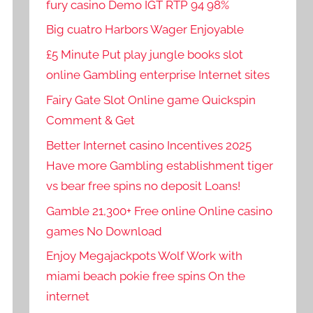
fury casino Demo IGT RTP 94 98%
Big cuatro Harbors Wager Enjoyable
£5 Minute Put play jungle books slot
online Gambling enterprise Internet sites
Fairy Gate Slot Online game Quickspin
Comment & Get
Better Internet casino Incentives 2025
Have more Gambling establishment tiger
vs bear free spins no deposit Loans!
Gamble 21,300+ Free online Online casino
games No Download
Enjoy Megajackpots Wolf Work with
miami beach pokie free spins On the
internet