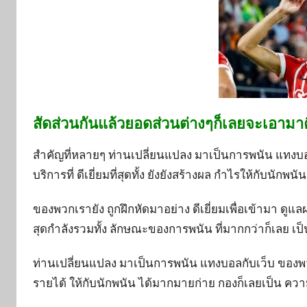
สัดส่วนกันแล้วยอดส่วนต่างๆก็เลยจะเอามาค
สำคัญที่หลายๆ ท่านเปลี่ยนแปลง มาเป็นการพนัน แท
บริการที่ ดีเยี่ยมที่สุดทั้ง ยังยังสร้างผล กำไรให้กับน
ของพวกเรายัง ถูกฝึกหัดมาอย่าง ดีเยี่ยมเพื่อเข้ามา ด
สุดกำลังรวมทั้ง ลักษณะของการพนัน ที่มากกว่าก็เลย เป็
ท่านเปลี่ยนแปลง มาเป็นการพนัน แทงบอลกับเว็บ ของพว
รายได้ ให้กับนักพนัน ได้มากมายก่าย กองก็เลยเป็น คว