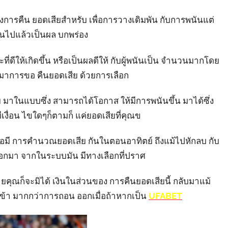
ทางการคืน ยอดเสียสำหรับ เพื่อการวางเดิมพัน กับการพนันแต่
นไปแล้วเป็นผล บกพร่อง
ที่ดีให้เกิดขึ้น หรือเป็นผลดีให้ กับผู้พนันเป็น จำนวนมากโดย
เกิดมาการขอ คืนยอดเสีย ด้วยการเลือก
ีย มาในแบบซึ่ง สามารถได้โอกาส ให้มีการพนันขึ้น มาได้ซึ่ง
เงื่อน ไขใดๆก็ตามก็ แค่ยอดเสียที่คุณข
นเมื่อมี การคำนวณยอดเสีย กันในตอนอาทิตย์ ถึงแม้ไปหักลบ กับ
ออกมา จากในระบบมัน มีทางเลือกที่ปราศ
ุณก็จะมิได้ เงินในส่วนของ การคืนยอดเสียนี้ กลับมาแม้
ฝากเข้า มากกว่าการถอน ออกเมื่อถ้าหากเป็น
UFABET