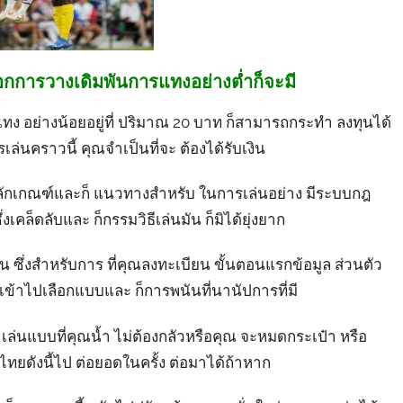
อกการวางเดิมพันการแทงอย่างต่ำก็จะมี
 อย่างน้อยอยู่ที่ ปริมาณ 20 บาท ก็สามารถกระทำ ลงทุนได้
เล่นคราวนี้ คุณจำเป็นที่จะ ต้องได้รับเงิน
 หลักเกณฑ์และก็ แนวทางสำหรับ ในการเล่นอย่าง มีระบบกฎ
คล็ดลับและ ก็กรรมวิธีเล่นมัน ก็มิได้ยุ่งยาก
น ซึ่งสำหรับการ ที่คุณลงทะเบียน ขั้นตอนแรกข้อมูล ส่วนตัว
น เข้าไปเลือกแบบและ ก็การพนันที่นานัปการที่มี
 เล่นแบบที่คุณน้ำ ไม่ต้องกลัวหรือคุณ จะหมดกระเป๋า หรือ
ไทยดังนี้ไป ต่อยอดในครั้ง ต่อมาได้ถ้าหาก