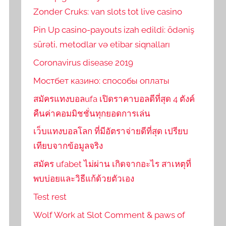
Zonder Cruks: van slots tot live casino
Pin Up casino-payouts izah edildi: ödəniş
sürəti, metodlar və etibar siqnalları
Coronavirus disease 2019
Мостбет казино: способы оплаты
สมัครแทงบอลufa เปิดราคาบอลดีที่สุด 4 ตังค์
คืนค่าคอมมิชชั่นทุกยอดการเล่น
เว็บแทงบอลโลก ที่มีอัตราจ่ายดีที่สุด เปรียบ
เทียบจากข้อมูลจริง
สมัคร ufabet ไม่ผ่าน เกิดจากอะไร สาเหตุที่
พบบ่อยและวิธีแก้ด้วยตัวเอง
Test rest
Wolf Work at Slot Comment & paws of