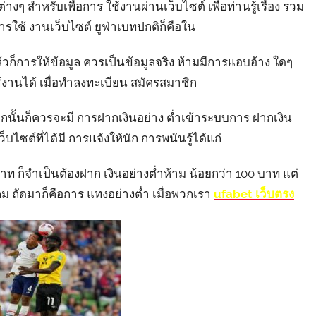
งๆ สำหรับเพื่อการ ใช้งานผ่านเว็บไซต์ เพื่อท่านรู้เรื่อง รวม
ใช้ งานเว็บไซต์ ยูฟ่าเบทปกติก็คือใน
ก็การให้ข้อมูล ควรเป็นข้อมูลจริง ห้ามมีการแอบอ้าง ใดๆ
้งานได้ เมื่อทำลงทะเบียน สมัครสมาชิก
ากนั้นก็ควรจะมี การฝากเงินอย่าง ต่ำเข้าระบบการ ฝากเงิน
ไซต์ที่ได้มี การแจ้งให้นัก การพนันรู้ได้แก่
าท ก็จำเป็นต้องฝาก เงินอย่างต่ำห้าม น้อยกว่า 100 บาท แต่
ม ถัดมาก็คือการ แทงอย่างต่ำ เมื่อพวกเรา
ufabet เว็บตรง