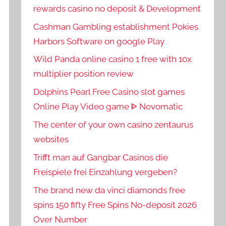
rewards casino no deposit & Development
Cashman Gambling establishment Pokies
Harbors Software on google Play
Wild Panda online casino 1 free with 10x
multiplier position review
Dolphins Pearl Free Casino slot games
Online Play Video game ᐈ Novomatic
The center of your own casino zentaurus
websites
Trifft man auf Gangbar Casinos die
Freispiele frei Einzahlung vergeben?
The brand new da vinci diamonds free
spins 150 fifty Free Spins No-deposit 2026
Over Number