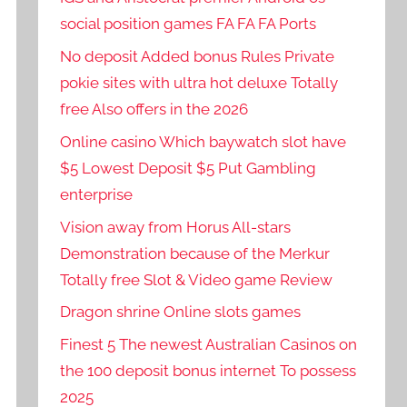
social position games FA FA FA Ports
No deposit Added bonus Rules Private
pokie sites with ultra hot deluxe Totally
free Also offers in the 2026
Online casino Which baywatch slot have
$5 Lowest Deposit $5 Put Gambling
enterprise
Vision away from Horus All-stars
Demonstration because of the Merkur
Totally free Slot & Video game Review
Dragon shrine Online slots games
Finest 5 The newest Australian Casinos on
the 100 deposit bonus internet To possess
2025