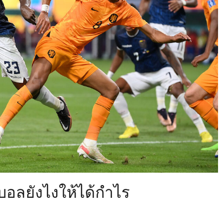
ลยังไงให้ได้กำไร