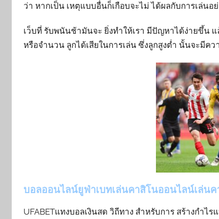
ว่า หากเป็น เหตุแบบอื่นก็เกือบจะไม่ ได้ผลกับการเล่นอย่
เว็บที่ รับพนันช้ามันจะ ยิ่งทำให้เรา มีปัญหาได้ง่ายขึ้น
หรือจำนวน ลูกได้เสียในการเล่น ซึ่งลูกสูงต่ำ นั้นจะมีค
บอลออนไลน์ยูฟ่าเบทเล่นคาสิโนออนไลน์เล่นค
UFABETแทงบอลเงินสด วิถีทาง สำหรับการ สร้างกำไรแบ