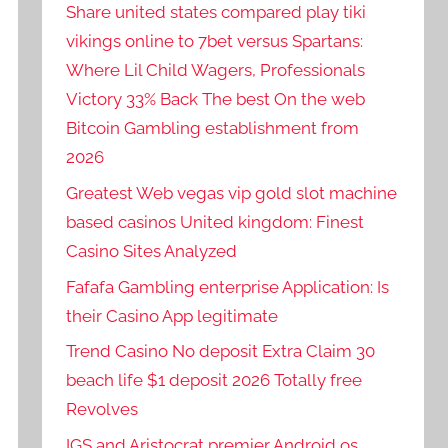
Share united states compared play tiki
vikings online to 7bet versus Spartans:
Where Lil Child Wagers, Professionals
Victory 33% Back The best On the web
Bitcoin Gambling establishment from
2026
Greatest Web vegas vip gold slot machine
based casinos United kingdom: Finest
Casino Sites Analyzed
Fafafa Gambling enterprise Application: Is
their Casino App legitimate
Trend Casino No deposit Extra Claim 30
beach life $1 deposit 2026 Totally free
Revolves
IGS and Aristocrat premier Android os