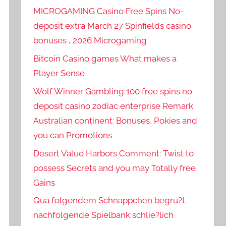
MICROGAMING Casino Free Spins No-
deposit extra March 27 Spinfields casino
bonuses , 2026 Microgaming
Bitcoin Casino games What makes a
Player Sense
Wolf Winner Gambling 100 free spins no
deposit casino zodiac enterprise Remark
Australian continent: Bonuses, Pokies and
you can Promotions
Desert Value Harbors Comment: Twist to
possess Secrets and you may Totally free
Gains
Qua folgendem Schnappchen begru?t
nachfolgende Spielbank schlie?lich