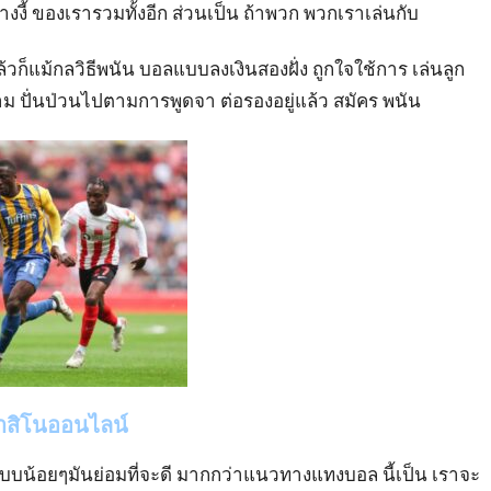
างงี้ ของเรารวมทั้งอีก ส่วนเป็น ถ้าพวก พวกเราเล่นกับ
 แล้วก็แม้กลวิธีพนัน บอลแบบลงเงินสองฝั่ง ถูกใจใช้การ เล่นลูก
วาม ปั่นป่วนไปตามการพูดจา ต่อรองอยู่แล้ว สมัคร พนัน
าสิโนออนไลน์
บน้อยๆมันย่อมที่จะดี มากกว่าแนวทางแทงบอล นี้เป็น เราจะ