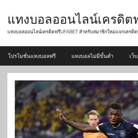
Skip
to
แทงบอลออนไลน์เครดิต
content
แทงบอลออนไลน์เครดิตฟรีUFABET สำหรับสมาชิกใหม่แจกเครดิตฟรี
โปรโมชั่นแทงบอลฟรี
แทงบอลไม่มีขั้นต่ำ
เว็