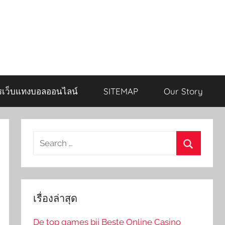
รเว็บแทงบอลออนไลน์
SITEMAP
Our Story
Search
for:
Search
เรื่องล่าสุด
De top games bij Beste Online Casino