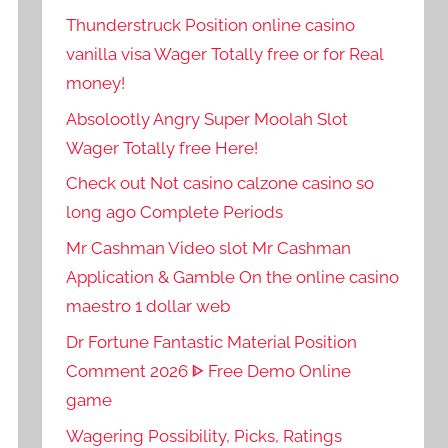
Thunderstruck Position online casino
vanilla visa Wager Totally free or for Real
money!
Absolootly Angry Super Moolah Slot
Wager Totally free Here!
Check out Not casino calzone casino so
long ago Complete Periods
Mr Cashman Video slot Mr Cashman
Application & Gamble On the online casino
maestro 1 dollar web
Dr Fortune Fantastic Material Position
Comment 2026 ᐈ Free Demo Online
game
Wagering Possibility, Picks, Ratings