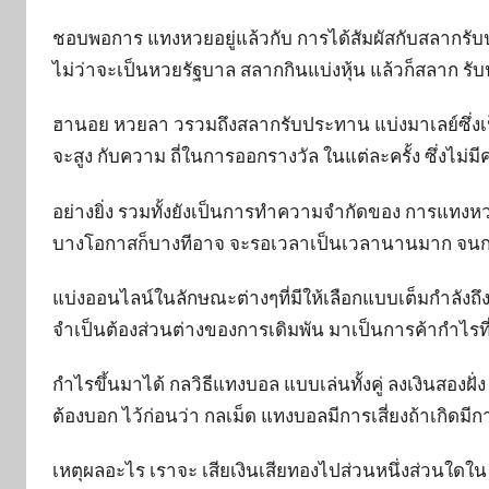
ชอบพอการ แทงหวยอยู่แล้วกับ การได้สัมผัสกับสลากรับ
ไม่ว่าจะเป็นหวยรัฐบาล สลากกินแบ่งหุ้น แล้วก็สลาก ร
ฮานอย หวยลา วรวมถึงสลากรับประทาน แบ่งมาเลย์ซึ่งเป็น
จะสูง กับความ ถี่ในการออกรางวัล ในแต่ละครั้ง ซึ่งไม
อย่างยิ่ง รวมทั้งยังเป็นการทำความจำกัดของ การแทงหวย 
บางโอกาสก็บางทีอาจ จะรอเวลาเป็นเวลานานมาก จนกระทั
แบ่งออนไลน์ในลักษณะต่างๆที่มีให้เลือกแบบเต็มกำลังถ
จำเป็นต้องส่วนต่างของการเดิมพัน มาเป็นการค้ากำไรท
กำไรขึ้นมาได้ กลวิธีแทงบอล แบบเล่นทั้งคู่ ลงเงินสองฝั่
ต้องบอก ไว้ก่อนว่า กลเม็ด แทงบอลมีการเสี่ยงถ้าเกิดมีก
เหตุผลอะไร เราจะ เสียเงินเสียทองไปส่วนหนึ่งส่วนใดใน ใ