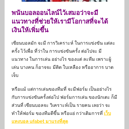
พนันบอลออนไลน์ไว้เสมอว่าจะมี
แนวทางที่ช่วยให้เรามีโอกาสที่จะได้
เงินให้เพิ่มขึ้น
เซียนบอลมัก จะมี การวิเคราะห์ ในการแข่งขัน แต่ละ
ครั้ง ไว้เพื่อ ที่ว่าใน การแข่งขันครั้ง ต่อไปจะ มี
แนวทาง ในการเล่น อย่างไร ของแต่ ละทีม เพราะผู้
เล่น บางคน ก็อาจจะ มีติด ใบเหลือง หรืออาการ บาด
เจ็บ
หรือแม้ แต่การเล่นของทีมที่ จะมีฟอร์ม เป็นอย่างไร
กับการแข่งขันครั้งต่อไป ฟอร์มการเล่น ของนักเตะ ก็มี
ส่วนที่ เซียนบอลจะ วิเคราะห์เป็น รายคน เลยว่า จะ
ทำให้ฟอร์ม ของทีมดีขึ้น หรือแย่ กว่าเดิมการที่
เว็บ
แทงบอล ufabet มาแรงที่สุด