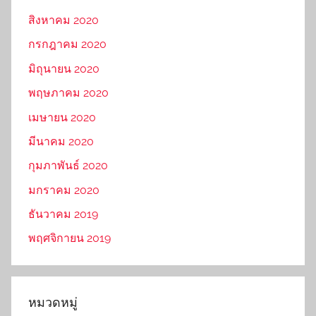
สิงหาคม 2020
กรกฎาคม 2020
มิถุนายน 2020
พฤษภาคม 2020
เมษายน 2020
มีนาคม 2020
กุมภาพันธ์ 2020
มกราคม 2020
ธันวาคม 2019
พฤศจิกายน 2019
หมวดหมู่