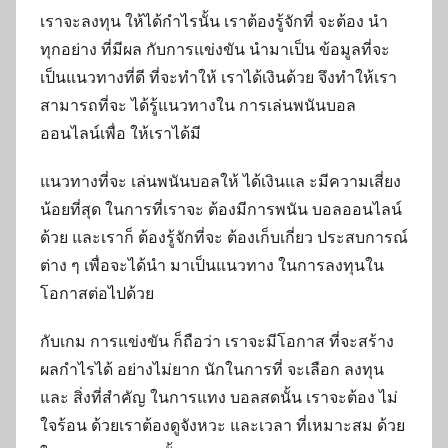
เราจะลงทุน ให้ได้กำไรนั้น เราต้องรู้จักที่ จะต้อง นำ
ทุกอย่าง ที่มีผล กับการแข่งขัน นำมาเป็น ข้อมูลที่จะ
เป็นแนวทางที่ดี ที่จะทำให้ เราได้เงินด้วย
จึงทำให้เรา
สามารถที่จะ ได้รู้แนวทางใน การเล่นพนันบอล
ออนไลน์เพื่อ ให้เราได้มี
แนวทางที่จะ เล่นพนันบอลให้ ได้เงินแล ะมีความเสี่ยง
น้อยที่สุด ในการที่เราจะ ต้องมีการพนัน บอลออนไลน์
ด้วย และเราก็ ต้องรู้จักที่จะ ต้องเก็บเกี่ยว ประสบการณ์
ต่าง ๆ เพื่อจะได้นำ มาเป็นแนวทาง ในการลงทุนใน
โอกาสต่อไปด้วย
กับเกม การแข่งขัน ก็ถือว่า เราจะมีโอกาส ที่จะสร้าง
ผลกำไรได้ อย่างไม่ยาก นักในการที่ จะเลือก ลงทุน
และ สิ่งที่สำคัญ ในการแทง บอลสดนั้น เราจะต้อง ไม่
ใจร้อน ด้วยเราต้องดูจังหวะ และเวลา ที่เหมาะสม ด้วย