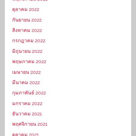
ตุลาคม 2022
กันยายน 2022
สิงหาคม 2022
กรกฎาคม 2022
มิถุนายน 2022
พฤษภาคม 2022
เมษายน 2022
มีนาคม 2022
กุมภาพันธ์ 2022
มกราคม 2022
ธันวาคม 2021
พฤศจิกายน 2021
ตุลาคม 2021