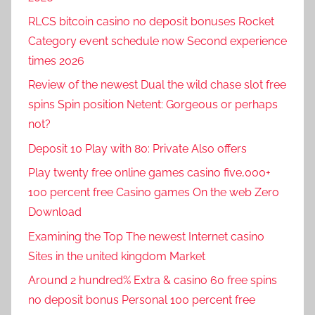
RLCS bitcoin casino no deposit bonuses Rocket
Category event schedule now Second experience
times 2026
Review of the newest Dual the wild chase slot free
spins Spin position Netent: Gorgeous or perhaps
not?
Deposit 10 Play with 80: Private Also offers
Play twenty free online games casino five,000+
100 percent free Casino games On the web Zero
Download
Examining the Top The newest Internet casino
Sites in the united kingdom Market
Around 2 hundred% Extra & casino 60 free spins
no deposit bonus Personal 100 percent free