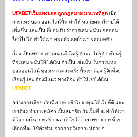
UFABETเว็บแทงบอล ถูกกฎหมาย มาแรงที่สุด
เมื่อ
การแทง บอล ออน ไลน์นั้น ทำให้ หลายคน มีรายได้
เพิ่มขึ้น และเป็น ที่ยอมรับ ว่าการเล่น พนันบอลออน
ไลน์ไม่ได้ ทำให้เรา หมดตัว แต่ถ้าเรา จะหมดตัว
ก็คง เป็นเพราะ เราเล่น แล้วไม่รู้ จักพอ ไม่รู้จั กเรียนรู้
ที่จะเล่น พนันให้ ได้เงิน ถ้าเป็น เช่นนั้น ในการแทง
บอลออนไลน์ ของเรา แต่ละครั้ง นั้นเราต้อง รู้จักที่จะ
เรียนรู้และ ต้องมีแนว ทางที่จะ ทำให้เราได้เงิน
UFABET
อย่างการเลือก เว็บที่เราจะ เข้าไปลงทุน ได้เว็บที่ดี และ
เราต้อง ทำการสมัคร เป็นสมาชิก กับเว็บที่ จะทำให้เรา
มีโอกาสใน การสร้างผล กำไรได้ด้วย เพราะการที่ เรา
เลือกที่จะ ใช้ตัวช่วย จากการ วิเคราะห์ต่าง ๆ