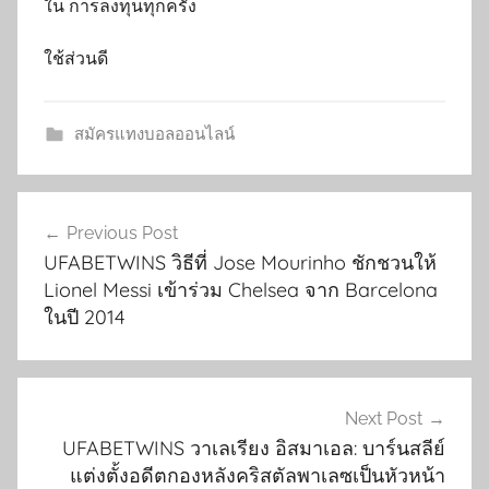
ใน การลงทุนทุกครั้ง
ใช้ส่วนดี
สมัครแทงบอลออนไลน์
เมนู
Previous Post
นำทาง
UFABETWINS วิธีที่ Jose Mourinho ชักชวนให้
เรื่อง
Lionel Messi เข้าร่วม Chelsea จาก Barcelona
ในปี 2014
Next Post
UFABETWINS วาเลเรียง อิสมาเอล: บาร์นสลีย์
แต่งตั้งอดีตกองหลังคริสตัลพาเลซเป็นหัวหน้า